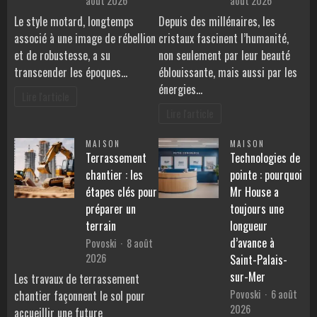
août 2026
août 2026
Le style motard, longtemps
Depuis des millénaires, les
associé à une image de rébellion
cristaux fascinent l’humanité,
et de robustesse, a su
non seulement par leur beauté
transcender les époques…
éblouissante, mais aussi par les
énergies…
Lire l'article
Lire l'article
MAISON
MAISON
Terrassement
Technologies de
chantier : les
pointe : pourquoi
étapes clés pour
Mr House a
préparer un
toujours une
terrain
longueur
d’avance à
Povoski
8 août
2026
Saint-Palais-
sur-Mer
Les travaux de terrassement
Povoski
6 août
chantier façonnent le sol pour
2026
accueillir une future