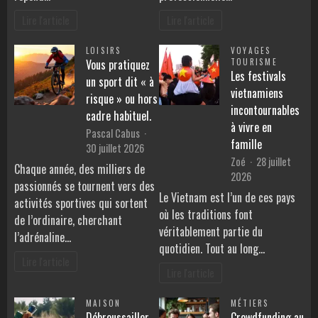
Lire l'article
Lire l'article
LOISIRS
VOYAGES
Vous pratiquez
TOURISME
Les festivals
un sport dit « à
vietnamiens
risque » ou hors
incontournables
cadre habituel.
à vivre en
Pascal Cabus
famille
30 juillet 2026
Zoé
28 juillet
Chaque année, des milliers de
2026
passionnés se tournent vers des
Le Vietnam est l’un de ces pays
activités sportives qui sortent
où les traditions font
de l’ordinaire, cherchant
véritablement partie du
l’adrénaline…
quotidien. Tout au long…
Lire l'article
Lire l'article
MAISON
MÉTIERS
Débroussailler
Crowdfunding au