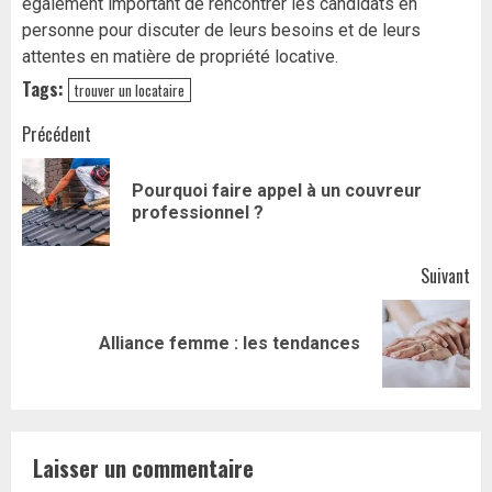
également important de rencontrer les candidats en
personne pour discuter de leurs besoins et de leurs
attentes en matière de propriété locative.
Tags:
trouver un locataire
Navigation
Précédent
d’article
Pourquoi faire appel à un couvreur
Art
professionnel ?
pr
Suivant
Article
Alliance femme : les tendances
suivant:
Laisser un commentaire