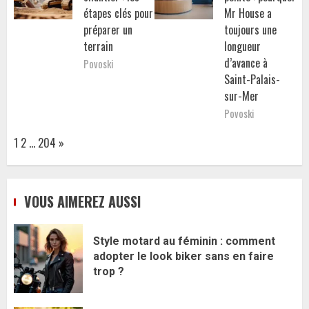
étapes clés pour
Mr House a
préparer un
toujours une
terrain
longueur
d’avance à
Povoski
Saint-Palais-
sur-Mer
Povoski
Page:
Next
1
2
…
204
»
VOUS AIMEREZ AUSSI
Style motard au féminin : comment
adopter le look biker sans en faire
trop ?