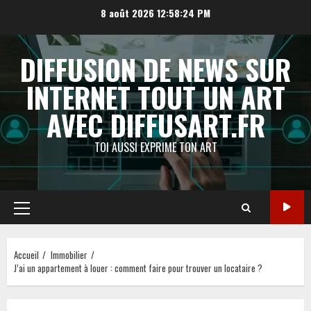
Aller
8 août 2026
12:58:24 PM
au
contenu
DIFFUSION DE NEWS SUR
INTERNET TOUT UN ART
AVEC DIFFUSART.FR
TOI AUSSI EXPRIME TON ART
Menu
principal
Accueil
Immobilier
J’ai un appartement à louer : comment faire pour trouver un locataire ?