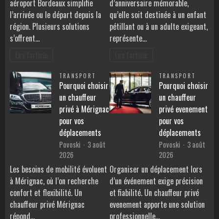
aéroport Bordeaux simplifie
d’anniversaire mémorable,
l’arrivée ou le départ depuis la
qu’elle soit destinée à un enfant
région. Plusieurs solutions
pétillant ou à un adulte exigeant,
s’offrent…
représente…
Lire l'article
Lire l'article
TRANSPORT
TRANSPORT
Pourquoi choisir
Pourquoi choisir
un chauffeur
un chauffeur
privé à Mérignac
privé evenement
pour vos
pour vos
déplacements
déplacements
Povoski
3 août
Povoski
3 août
2026
2026
Les besoins de mobilité évoluent
Organiser un déplacement lors
à Mérignac, où l’on recherche
d’un événement exige précision
confort et flexibilité. Un
et fiabilité. Un chauffeur privé
chauffeur privé Mérignac
evenement apporte une solution
répond…
professionnelle…