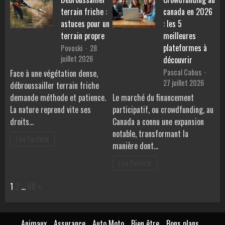
terrain friche :
canada en 2026
astuces pour un
: les 5
terrain propre
meilleures
plateformes à
Povoski
28
juillet 2026
découvrir
Pascal Cabus
Face à une végétation dense,
27 juillet 2026
débroussailler terrain friche
demande méthode et patience.
Le marché du financement
La nature reprend vite ses
participatif, ou crowdfunding, au
droits…
Canada a connu une expansion
notable, transformant la
Lire l'article
manière dont…
Lire l'article
Page:
Next
1
2
…
68
»
Animaux
Assurance
Auto Moto
Bien être
Bons plans