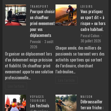
TRANSPORT
LOISIRS
Pourquoi choisir
Vous pratiquez
un chauffeur
un sport dit « à
privé evenement
risque » ou hors
pour vos
cadre habituel.
déplacements
Pascal Cabus
30 juillet 2026
Povoski
3 août
2026
Chaque année, des milliers de
Organiser un déplacement lors
passionnés se tournent vers des
d’un événement exige précision
activités sportives qui sortent
et fiabilité. Un chauffeur privé
de l’ordinaire, cherchant
evenement apporte une solution
l’adrénaline…
professionnelle…
Lire l'article
Lire l'article
VOYAGES
MAISON
TOURISME
Débroussailler
Les festivals
terrain friche :