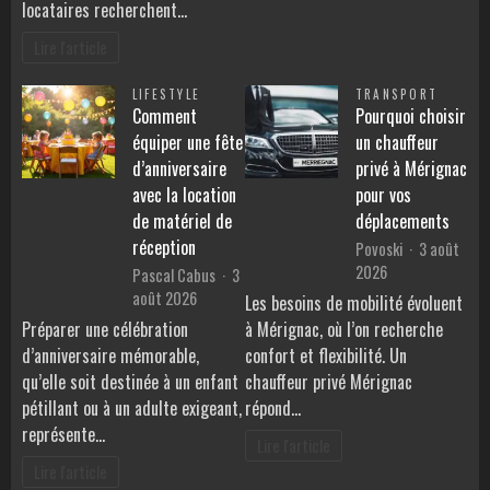
locataires recherchent…
Lire l'article
LIFESTYLE
TRANSPORT
Comment
Pourquoi choisir
équiper une fête
un chauffeur
d’anniversaire
privé à Mérignac
avec la location
pour vos
de matériel de
déplacements
réception
Povoski
3 août
2026
Pascal Cabus
3
août 2026
Les besoins de mobilité évoluent
Préparer une célébration
à Mérignac, où l’on recherche
d’anniversaire mémorable,
confort et flexibilité. Un
qu’elle soit destinée à un enfant
chauffeur privé Mérignac
pétillant ou à un adulte exigeant,
répond…
représente…
Lire l'article
Lire l'article