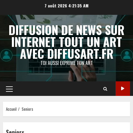
Aller
7 août 2026
4:21:36 AM
au
contenu
DIFFUSION DE NEWS SUR
INTERNET TOUT UN ART
AVEC DIFFUSART.FR
TOI AUSSI EXPRIME TON ART
Menu
principal
Accueil
Seniors
Seniors