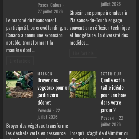
juillet 2026
Pascal Cabus
27 juillet 2026
Choisir une pompe à chaleur à
Le marché du financement
Plaisance-du-Touch engage
participatif, ou crowdfunding, au
souvent une réflexion technique
Canada a connu une expansion
et budgétaire. La diversité des
notable, transformant la
modèles…
manière dont…
Lire l'article
Lire l'article
MAISON
EXTÉRIEUR
Broyer des
Quelle est la
vegetaux pour un
taille idéale
jardin zéro
pour une haie
déchet
dans votre
jardin ?
Povoski
22
juillet 2026
Povoski
22
juillet 2026
Broyer des végétaux transforme
les déchets verts en ressource
Lorsqu’il s’agit de délimiter ou