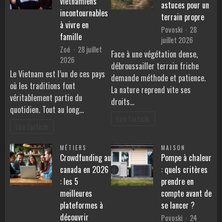
vietnamiens
astuces pour un
incontournables
terrain propre
à vivre en
Povoski
28
famille
juillet 2026
Zoé
28 juillet
Face à une végétation dense,
2026
débroussailler terrain friche
Le Vietnam est l’un de ces pays
demande méthode et patience.
où les traditions font
La nature reprend vite ses
véritablement partie du
droits…
quotidien. Tout au long…
Lire l'article
Lire l'article
MÉTIERS
MAISON
Crowdfunding au
Pompe à chaleur
canada en 2026
: quels critères
: les 5
prendre en
meilleures
compte avant de
plateformes à
se lancer ?
découvrir
Povoski
24