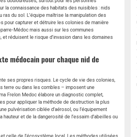
ûres douloureuses, surtout pour les personnes
sur la connaissance des habitats des nuisibles : nids
 ras du sol. L’équipe maîtrise la manipulation des
 pour capturer et détruire les colonies de manière
esparre-Médoc mais aussi sur les communes
s, et réduisent le risque d’invasion dans les domaines
te médocain pour chaque nid de
e ses propres risques. Le cycle de vie des colonies,
ous terre ou dans les combles – imposent une
 Tima Frelon Medoc élabore un diagnostic complet,
es pour appliquer la méthode de destruction la plus
une pulvérisation ciblée d’aérosol, ou l’équipement
sa hauteur et de la dangerosité de l’essaim d’abeilles ou
s et celle de l’écosystème local. Les méthodes utilisées