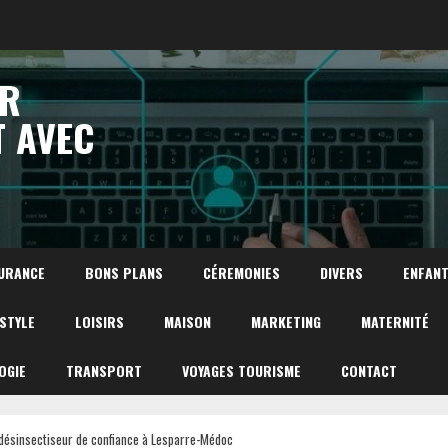
UR
T AVEC
URANCE
BONS PLANS
CÉREMONIES
DIVERS
ENFAN
ESTYLE
LOISIRS
MAISON
MARKETING
MATERNITÉ
OGIE
TRANSPORT
VOYAGES TOURISME
CONTACT
s désinsectiseur de confiance à Lesparre-Médoc