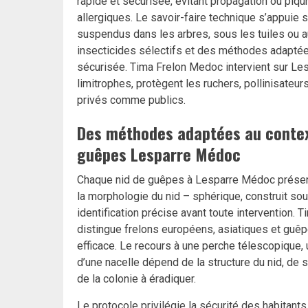
rapide et sécurisée, évitant propagation ou piq
allergiques. Le savoir-faire technique s’appuie 
suspendus dans les arbres, sous les tuiles ou au
insecticides sélectifs et des méthodes adaptées
sécurisée. Tima Frelon Medoc intervient sur L
limitrophes, protègent les ruchers, pollinisateur
privés comme publics.
Des méthodes adaptées au contex
guêpes Lesparre Médoc
Chaque nid de guêpes à Lesparre Médoc présent
la morphologie du nid – sphérique, construit s
identification précise avant toute intervention.
distingue frelons européens, asiatiques et guêp
efficace. Le recours à une perche télescopique, 
d’une nacelle dépend de la structure du nid, de 
de la colonie à éradiquer.
Le protocole privilégie la sécurité des habitant