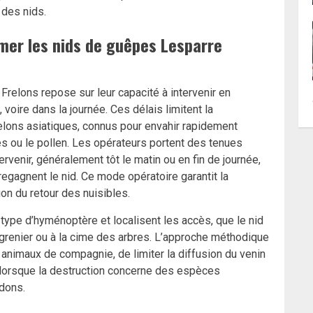
 des nids.
imer les nids de guêpes Lesparre
Frelons repose sur leur capacité à intervenir en
oire dans la journée. Ces délais limitent la
lons asiatiques, connus pour envahir rapidement
oies ou le pollen. Les opérateurs portent des tenues
venir, généralement tôt le matin ou en fin de journée,
 regagnent le nid. Ce mode opératoire garantit la
ion du retour des nuisibles.
le type d’hyménoptère et localisent les accès, que le nid
 grenier ou à la cime des arbres. L’approche méthodique
 animaux de compagnie, de limiter la diffusion du venin
é lorsque la destruction concerne des espèces
dons.