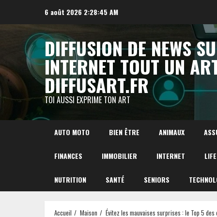
Aller
6 août 2026
2:28:46 AM
au
contenu
DIFFUSION DE NEWS S
INTERNET TOUT UN AR
DIFFUSART.FR
TOI AUSSI EXPRIME TON ART
AUTO MOTO
BIEN ÊTRE
ANIMAUX
ASS
FINANCES
IMMOBILIER
INTERNET
LIF
NUTRITION
SANTÉ
SENIORS
TECHNOL
Accueil
Maison
Évitez les mauvaises surprises : le Top 5 de