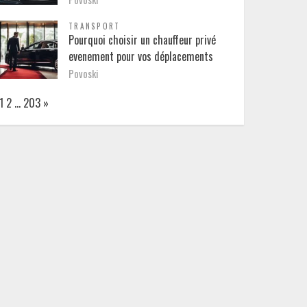
TRANSPORT
Pourquoi choisir un chauffeur privé
evenement pour vos déplacements
Povoski
Page:
Next
1
2
…
203
»