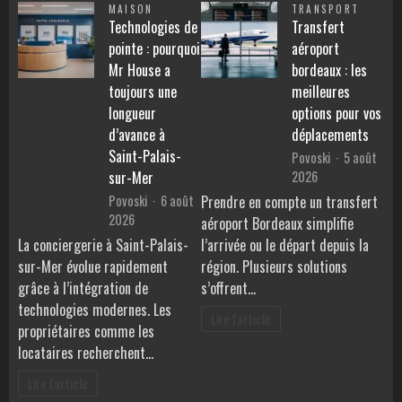
MAISON
TRANSPORT
Technologies de
Transfert
pointe : pourquoi
aéroport
Mr House a
bordeaux : les
toujours une
meilleures
longueur
options pour vos
d’avance à
déplacements
Saint-Palais-
Povoski
5 août
2026
sur-Mer
Povoski
6 août
Prendre en compte un transfert
2026
aéroport Bordeaux simplifie
La conciergerie à Saint-Palais-
l’arrivée ou le départ depuis la
sur-Mer évolue rapidement
région. Plusieurs solutions
grâce à l’intégration de
s’offrent…
technologies modernes. Les
Lire l'article
propriétaires comme les
locataires recherchent…
Lire l'article