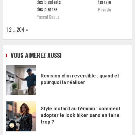
des bienfaits
terrain
des pierres
Povoski
Pascal Cabus
Page:
Next
1
2
…
204
»
VOUS AIMEREZ AUSSI
Revision clim reversible : quand et
pourquoi la réaliser
Style motard au féminin : comment
adopter le look biker sans en faire
trop ?