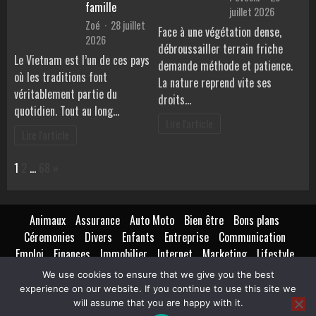
famille
juillet 2026
Zoé
28 juillet
Face à une végétation dense,
2026
débroussailler terrain friche
Le Vietnam est l’un de ces pays
demande méthode et patience.
où les traditions font
La nature reprend vite ses
véritablement partie du
droits…
quotidien. Tout au long…
Lire l'article
Lire l'article
Page:
Next
1
2
…
68
»
Animaux
Assurance
Auto Moto
Bien être
Bons plans
Céremonies
Divers
Enfants
Entreprise
Communication
Emploi
Finances
Immobilier
Internet
Marketing
Lifestyle
Loisirs
Maison
Extérieur
Intérieur
Maternité
Métiers
We use cookies to ensure that we give you the best
Mode
Nutrition
Santé
Seniors
Technologie
Transport
experience on our website. If you continue to use this site we
Voyages Tourisme
will assume that you are happy with it.