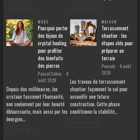
Lire l'article
Lire l'article
MODE
MAISON
Pourquoi porter
Terrassement
des bijoux de
chantier : les
crystal healing
étapes clés pour
pour profiter
préparer un
des bienfaits
terrain
des pierres
Povoski
8 août
2026
Pascal Cabus
8
août 2026
Les travaux de terrassement
Depuis des millénaires, les
chantier façonnent le sol pour
cristaux fascinent l’humanité,
accueillir une future
non seulement par leur beauté
construction. Cette phase
éblouissante, mais aussi par les
conditionne la stabilité…
énergies…
Lire l'article
Lire l'article