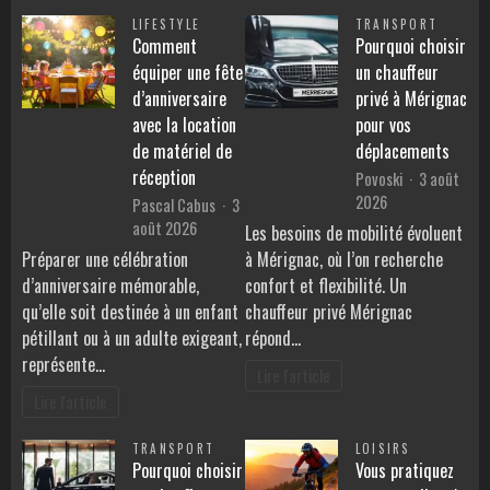
LIFESTYLE
TRANSPORT
Comment
Pourquoi choisir
équiper une fête
un chauffeur
d’anniversaire
privé à Mérignac
avec la location
pour vos
de matériel de
déplacements
réception
Povoski
3 août
2026
Pascal Cabus
3
août 2026
Les besoins de mobilité évoluent
Préparer une célébration
à Mérignac, où l’on recherche
d’anniversaire mémorable,
confort et flexibilité. Un
qu’elle soit destinée à un enfant
chauffeur privé Mérignac
pétillant ou à un adulte exigeant,
répond…
représente…
Lire l'article
Lire l'article
TRANSPORT
LOISIRS
Pourquoi choisir
Vous pratiquez