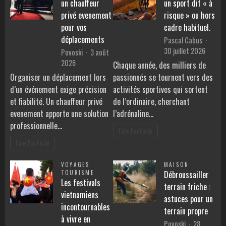
un chauffeur
un sport dit « à
privé evenement
risque » ou hors
pour vos
cadre habituel.
déplacements
Pascal Cabus
30 juillet 2026
Povoski
3 août
2026
Chaque année, des milliers de
Organiser un déplacement lors
passionnés se tournent vers des
d’un événement exige précision
activités sportives qui sortent
et fiabilité. Un chauffeur privé
de l’ordinaire, cherchant
evenement apporte une solution
l’adrénaline…
professionnelle…
Lire l'article
Lire l'article
VOYAGES
MAISON
TOURISME
Débroussailler
Les festivals
terrain friche :
vietnamiens
astuces pour un
incontournables
terrain propre
à vivre en
Povoski
28