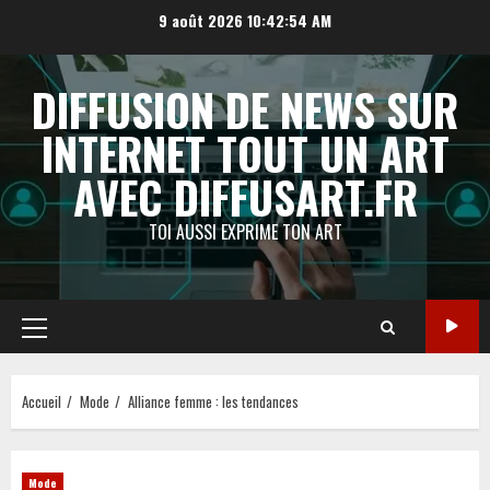
Aller
9 août 2026
10:42:55 AM
au
contenu
DIFFUSION DE NEWS SUR
INTERNET TOUT UN ART
AVEC DIFFUSART.FR
TOI AUSSI EXPRIME TON ART
Menu
principal
Accueil
Mode
Alliance femme : les tendances
Mode