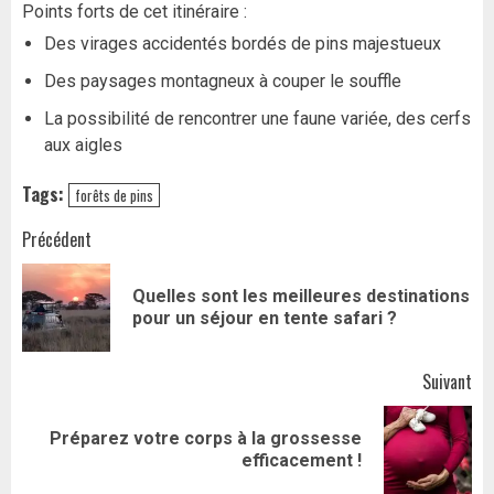
Points forts de cet itinéraire :
Des virages accidentés bordés de pins majestueux
Des paysages montagneux à couper le souffle
La possibilité de rencontrer une faune variée, des cerfs
aux aigles
Tags:
forêts de pins
Navigation
Précédent
d’article
Quelles sont les meilleures destinations
Art
pour un séjour en tente safari ?
pr
Suivant
Préparez votre corps à la grossesse
Article
efficacement !
suivant: