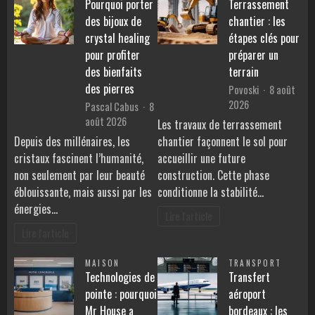
Pourquoi porter
Terrassement
des bijoux de
chantier : les
crystal healing
étapes clés pour
pour profiter
préparer un
des bienfaits
terrain
des pierres
Povoski
8 août
2026
Pascal Cabus
8
août 2026
Les travaux de terrassement
Depuis des millénaires, les
chantier façonnent le sol pour
cristaux fascinent l’humanité,
accueillir une future
non seulement par leur beauté
construction. Cette phase
éblouissante, mais aussi par les
conditionne la stabilité…
énergies…
Lire l'article
Lire l'article
MAISON
TRANSPORT
Technologies de
Transfert
pointe : pourquoi
aéroport
Mr House a
bordeaux : les