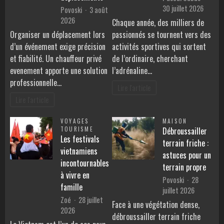
30 juillet 2026
Povoski
3 août
2026
Chaque année, des milliers de
Organiser un déplacement lors
passionnés se tournent vers des
d’un événement exige précision
activités sportives qui sortent
et fiabilité. Un chauffeur privé
de l’ordinaire, cherchant
evenement apporte une solution
l’adrénaline…
professionnelle…
Lire l'article
Lire l'article
VOYAGES
MAISON
TOURISME
Débroussailler
Les festivals
terrain friche :
vietnamiens
astuces pour un
incontournables
terrain propre
à vivre en
Povoski
28
famille
juillet 2026
Zoé
28 juillet
Face à une végétation dense,
2026
débroussailler terrain friche