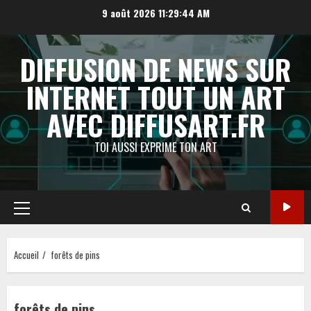
Aller
9 août 2026
11:29:44 AM
au
contenu
DIFFUSION DE NEWS SUR
INTERNET TOUT UN ART
AVEC DIFFUSART.FR
TOI AUSSI EXPRIME TON ART
Menu
principal
Accueil
forêts de pins
forêts de pins