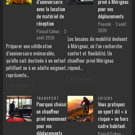
d’anniversaire
privé à Mérignac
avec la location
pour vos
de matériel de
déplacements
réception
Povoski
3 août
2026
Pascal Cabus
3
août 2026
Les besoins de mobilité évoluent
Préparer une célébration
à Mérignac, où l’on recherche
d’anniversaire mémorable,
confort et flexibilité. Un
qu’elle soit destinée à un enfant
chauffeur privé Mérignac
pétillant ou à un adulte exigeant,
répond…
représente…
Lire l'article
Lire l'article
TRANSPORT
LOISIRS
Pourquoi choisir
Vous pratiquez
un chauffeur
un sport dit « à
privé evenement
risque » ou hors
pour vos
cadre habituel.
déplacements
Pascal Cabus