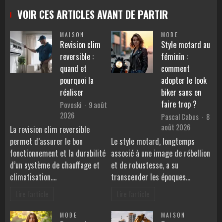
VOIR CES ARTICLES AVANT DE PARTIR
MAISON
MODE
Revision clim
Style motard au
reversible :
féminin :
quand et
comment
pourquoi la
adopter le look
réaliser
biker sans en
faire trop ?
Povoski
9 août
2026
Pascal Cabus
8
août 2026
La revision clim reversible
permet d’assurer le bon
Le style motard, longtemps
fonctionnement et la durabilité
associé à une image de rébellion
d’un système de chauffage et
et de robustesse, a su
climatisation.…
transcender les époques…
Lire l'article
Lire l'article
MODE
MAISON