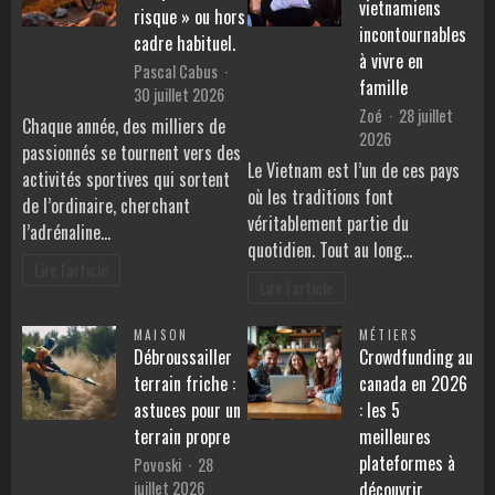
vietnamiens
risque » ou hors
incontournables
cadre habituel.
à vivre en
Pascal Cabus
famille
30 juillet 2026
Zoé
28 juillet
Chaque année, des milliers de
2026
passionnés se tournent vers des
Le Vietnam est l’un de ces pays
activités sportives qui sortent
où les traditions font
de l’ordinaire, cherchant
véritablement partie du
l’adrénaline…
quotidien. Tout au long…
Lire l'article
Lire l'article
MAISON
MÉTIERS
Débroussailler
Crowdfunding au
terrain friche :
canada en 2026
astuces pour un
: les 5
terrain propre
meilleures
plateformes à
Povoski
28
juillet 2026
découvrir