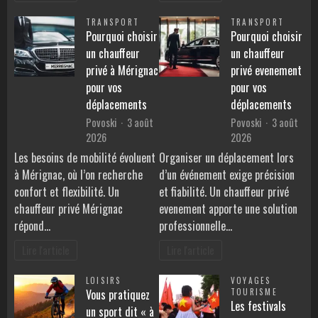
TRANSPORT
TRANSPORT
Pourquoi choisir
Pourquoi choisir
un chauffeur
un chauffeur
privé à Mérignac
privé evenement
pour vos
pour vos
déplacements
déplacements
Povoski
3 août
Povoski
3 août
2026
2026
Les besoins de mobilité évoluent
Organiser un déplacement lors
à Mérignac, où l’on recherche
d’un événement exige précision
confort et flexibilité. Un
et fiabilité. Un chauffeur privé
chauffeur privé Mérignac
evenement apporte une solution
répond…
professionnelle…
Lire l'article
Lire l'article
LOISIRS
VOYAGES
Vous pratiquez
TOURISME
Les festivals
un sport dit « à