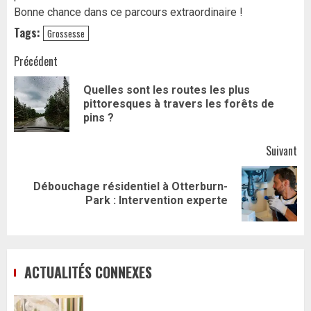
Bonne chance dans ce parcours extraordinaire !
Tags:
Grossesse
Navigation
Précédent
d’article
Quelles sont les routes les plus
Art
pittoresques à travers les forêts de
pr
pins ?
Suivant
Débouchage résidentiel à Otterburn-
Article
Park : Intervention experte
suivant:
ACTUALITÉS CONNEXES