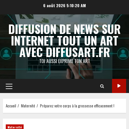
Aller
6 août 2026
5:10:21 AM
au
contenu
DIFFUSION DE NEWS SUR
INTERNET TOUT UN ART
AVEC DIFFUSART.FR
TOI AUSSI EXPRIME TON ART
Menu
principal
Accueil
Maternité
Préparez votre corps à la grossesse efficacement !
Maternité