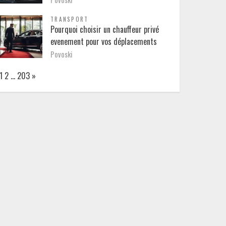
TRANSPORT
Pourquoi choisir un chauffeur privé
evenement pour vos déplacements
Povoski
Page:
Next
1
2
…
203
»