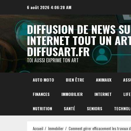
Aller
6 août 2026
4:06:29 AM
au
contenu
DIFFUSION DE NEWS S
INTERNET TOUT UN AR
DIFFUSART.FR
TOI AUSSI EXPRIME TON ART
AUTO MOTO
BIEN ÊTRE
ANIMAUX
ASS
FINANCES
IMMOBILIER
INTERNET
LIF
NUTRITION
SANTÉ
SENIORS
TECHNOL
Accueil
Immobilier
Comment gérer efficacement les travaux da