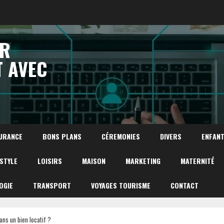
UR
T AVEC
URANCE
BONS PLANS
CÉREMONIES
DIVERS
ENFAN
ESTYLE
LOISIRS
MAISON
MARKETING
MATERNITÉ
OGIE
TRANSPORT
VOYAGES TOURISME
CONTACT
ns un bien locatif ?