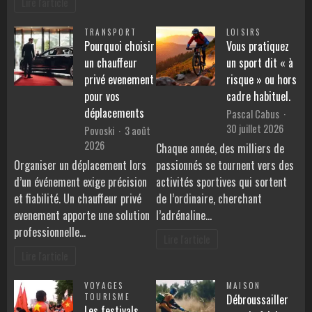
Lire l'article
TRANSPORT
LOISIRS
Pourquoi choisir
Vous pratiquez
un chauffeur
un sport dit « à
privé evenement
risque » ou hors
pour vos
cadre habituel.
déplacements
Pascal Cabus
30 juillet 2026
Povoski
3 août
2026
Chaque année, des milliers de
Organiser un déplacement lors
passionnés se tournent vers des
d’un événement exige précision
activités sportives qui sortent
et fiabilité. Un chauffeur privé
de l’ordinaire, cherchant
evenement apporte une solution
l’adrénaline…
professionnelle…
Lire l'article
Lire l'article
VOYAGES
MAISON
TOURISME
Débroussailler
Les festivals