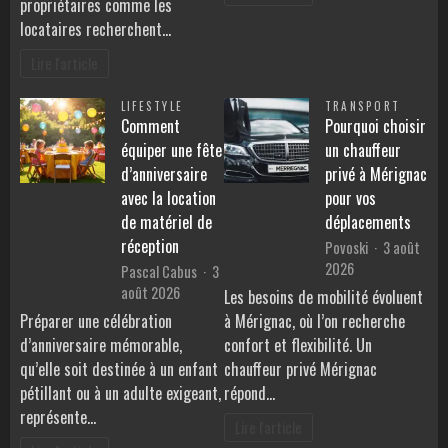
propriétaires comme les
locataires recherchent…
Lire l'article
LIFESTYLE
TRANSPORT
Comment
Pourquoi choisir
équiper une fête
un chauffeur
d’anniversaire
privé à Mérignac
avec la location
pour vos
de matériel de
déplacements
réception
Povoski
3 août
2026
Pascal Cabus
3
août 2026
Les besoins de mobilité évoluent
Préparer une célébration
à Mérignac, où l’on recherche
d’anniversaire mémorable,
confort et flexibilité. Un
qu’elle soit destinée à un enfant
chauffeur privé Mérignac
pétillant ou à un adulte exigeant,
répond…
représente…
Lire l'article