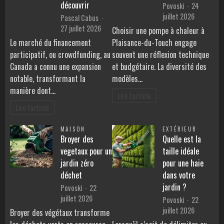
découvrir
Povoski
24
juillet 2026
Pascal Cabus
27 juillet 2026
Choisir une pompe à chaleur à
Le marché du financement
Plaisance-du-Touch engage
participatif, ou crowdfunding, au
souvent une réflexion technique
Canada a connu une expansion
et budgétaire. La diversité des
notable, transformant la
modèles…
manière dont…
Lire l'article
Lire l'article
MAISON
EXTÉRIEUR
Broyer des
Quelle est la
vegetaux pour un
taille idéale
jardin zéro
pour une haie
déchet
dans votre
jardin ?
Povoski
22
juillet 2026
Povoski
22
juillet 2026
Broyer des végétaux transforme