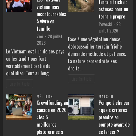
terrain friche :
vietnamiens
astuces pour un
incontournables
terrain propre
à vivre en
Povoski
28
famille
juillet 2026
Zoé
28 juillet
Face à une végétation dense,
2026
débroussailler terrain friche
Le Vietnam est l’un de ces pays
demande méthode et patience.
où les traditions font
La nature reprend vite ses
véritablement partie du
droits…
quotidien. Tout au long…
Lire l'article
Lire l'article
MÉTIERS
MAISON
Crowdfunding au
Pompe à chaleur
canada en 2026
: quels critères
: les 5
prendre en
meilleures
compte avant de
plateformes à
se lancer ?