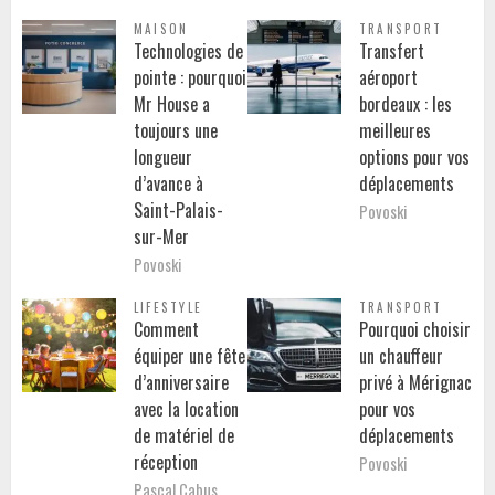
MAISON
TRANSPORT
Technologies de
Transfert
pointe : pourquoi
aéroport
Mr House a
bordeaux : les
toujours une
meilleures
longueur
options pour vos
d’avance à
déplacements
Saint-Palais-
Povoski
sur-Mer
Povoski
LIFESTYLE
TRANSPORT
Comment
Pourquoi choisir
équiper une fête
un chauffeur
d’anniversaire
privé à Mérignac
avec la location
pour vos
de matériel de
déplacements
réception
Povoski
Pascal Cabus