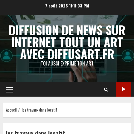
Aller
7 août 2026
11:11:33 PM
au
contenu
DIFFUSION DE NEWS SUR
INTERNET TOUT UN ART
AVEC DIFFUSART.FR
TOI AUSSI EXPRIME TON ART
Menu
principal
Accueil
les travaux dans locatif
les travaux dans locatif