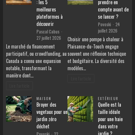
: les 5
prendre en
meilleures
compte avant de
plateformes à
se lancer ?
découvrir
Povoski
24
juillet 2026
Pascal Cabus
27 juillet 2026
Choisir une pompe à chaleur à
Le marché du financement
Plaisance-du-Touch engage
participatif, ou crowdfunding, au
souvent une réflexion technique
Canada a connu une expansion
et budgétaire. La diversité des
notable, transformant la
modèles…
manière dont…
Lire l'article
Lire l'article
MAISON
EXTÉRIEUR
Broyer des
Quelle est la
vegetaux pour un
taille idéale
jardin zéro
pour une haie
déchet
dans votre
jardin ?
Povoski
22