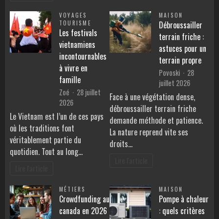
VOYAGES
MAISON
TOURISME
Débroussailler
Les festivals
terrain friche :
vietnamiens
astuces pour un
incontournables
terrain propre
à vivre en
Povoski
28
famille
juillet 2026
Zoé
28 juillet
Face à une végétation dense,
2026
débroussailler terrain friche
Le Vietnam est l’un de ces pays
demande méthode et patience.
où les traditions font
La nature reprend vite ses
véritablement partie du
droits…
quotidien. Tout au long…
Lire l'article
Lire l'article
MÉTIERS
MAISON
Crowdfunding au
Pompe à chaleur
canada en 2026
: quels critères