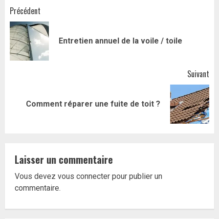
Navigation
Précédent
d’article
Art
Entretien annuel de la voile / toile
pr
Suivant
Article
Comment réparer une fuite de toit ?
suivant:
Laisser un commentaire
Vous devez
vous connecter
pour publier un
commentaire.