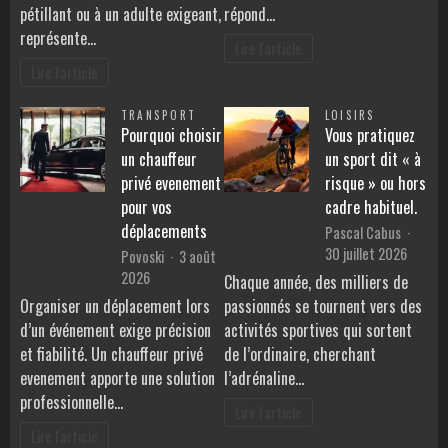
pétillant ou à un adulte exigeant,
répond…
représente…
Lire l'article
Lire l'article
TRANSPORT
LOISIRS
Pourquoi choisir
Vous pratiquez
un chauffeur
un sport dit « à
privé evenement
risque » ou hors
pour vos
cadre habituel.
déplacements
Pascal Cabus
30 juillet 2026
Povoski
3 août
2026
Chaque année, des milliers de
Organiser un déplacement lors
passionnés se tournent vers des
d’un événement exige précision
activités sportives qui sortent
et fiabilité. Un chauffeur privé
de l’ordinaire, cherchant
evenement apporte une solution
l’adrénaline…
professionnelle…
Lire l'article
Lire l'article