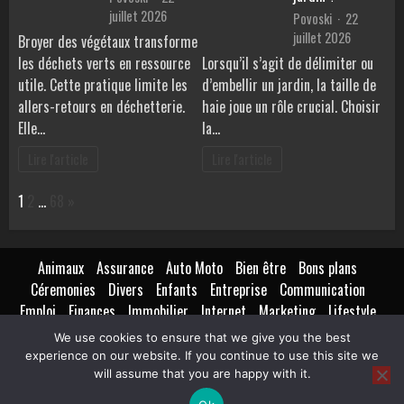
juillet 2026
Povoski
22
juillet 2026
Broyer des végétaux transforme
les déchets verts en ressource
Lorsqu’il s’agit de délimiter ou
utile. Cette pratique limite les
d’embellir un jardin, la taille de
allers-retours en déchetterie.
haie joue un rôle crucial. Choisir
Elle…
la…
Lire l'article
Lire l'article
Page:
Next
1
2
…
68
»
Animaux
Assurance
Auto Moto
Bien être
Bons plans
Céremonies
Divers
Enfants
Entreprise
Communication
Emploi
Finances
Immobilier
Internet
Marketing
Lifestyle
Loisirs
Maison
Extérieur
Intérieur
Maternité
Métiers
We use cookies to ensure that we give you the best
Mode
Nutrition
Santé
Seniors
Technologie
Transport
experience on our website. If you continue to use this site we
Voyages Tourisme
will assume that you are happy with it.