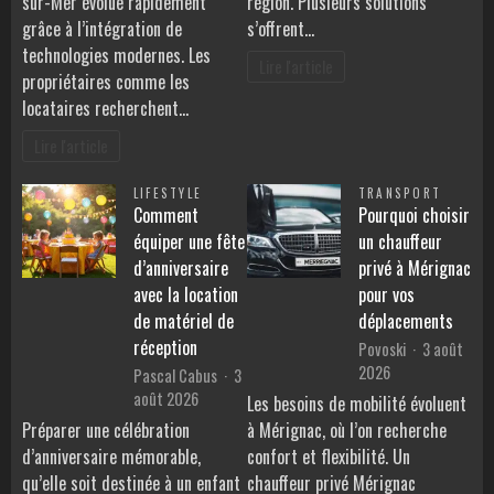
sur-Mer évolue rapidement
région. Plusieurs solutions
grâce à l’intégration de
s’offrent…
technologies modernes. Les
Lire l'article
propriétaires comme les
locataires recherchent…
Lire l'article
LIFESTYLE
TRANSPORT
Comment
Pourquoi choisir
équiper une fête
un chauffeur
d’anniversaire
privé à Mérignac
avec la location
pour vos
de matériel de
déplacements
réception
Povoski
3 août
2026
Pascal Cabus
3
août 2026
Les besoins de mobilité évoluent
Préparer une célébration
à Mérignac, où l’on recherche
d’anniversaire mémorable,
confort et flexibilité. Un
qu’elle soit destinée à un enfant
chauffeur privé Mérignac