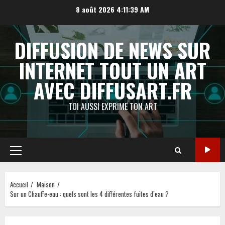
Aller
8 août 2026
4:11:40 AM
au
contenu
DIFFUSION DE NEWS SUR
INTERNET TOUT UN ART
AVEC DIFFUSART.FR
TOI AUSSI EXPRIME TON ART
Menu
principal
Accueil
Maison
Sur un Chauffe-eau : quels sont les 4 différentes fuites d’eau ?