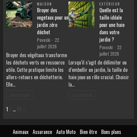
MAISON
EXTÉRIEUR
Broyer des
Quelle est la
vegetaux pour un
taille idéale
jardin zéro
pour une haie
déchet
dans votre
jardin ?
Povoski
22
juillet 2026
Povoski
22
juillet 2026
Broyer des végétaux transforme
les déchets verts en ressource
Lorsqu’il s’agit de délimiter ou
utile. Cette pratique limite les
d’embellir un jardin, la taille de
allers-retours en déchetterie.
haie joue un rôle crucial. Choisir
Elle…
la…
Lire l'article
Lire l'article
Page:
Next
1
2
…
68
»
Animaux
Assurance
Auto Moto
Bien être
Bons plans