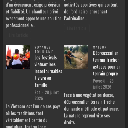
d’un événement exige précision
activités sportives qui sortent
et fiabilité. Un chauffeur privé
de l’ordinaire, cherchant
evenement apporte une solution
l’adrénaline…
professionnelle…
Lire l'article
Lire l'article
VOYAGES
MAISON
TOURISME
Débroussailler
Les festivals
terrain friche :
vietnamiens
astuces pour un
incontournables
terrain propre
à vivre en
Povoski
28
famille
juillet 2026
Zoé
28 juillet
Face à une végétation dense,
2026
débroussailler terrain friche
Le Vietnam est l’un de ces pays
demande méthode et patience.
où les traditions font
La nature reprend vite ses
véritablement partie du
droits…
quotidien. Tout au long…