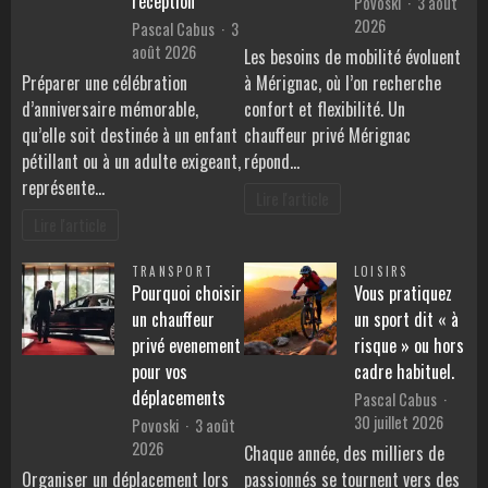
réception
Povoski
3 août
2026
Pascal Cabus
3
août 2026
Les besoins de mobilité évoluent
Préparer une célébration
à Mérignac, où l’on recherche
d’anniversaire mémorable,
confort et flexibilité. Un
qu’elle soit destinée à un enfant
chauffeur privé Mérignac
pétillant ou à un adulte exigeant,
répond…
représente…
Lire l'article
Lire l'article
TRANSPORT
LOISIRS
Pourquoi choisir
Vous pratiquez
un chauffeur
un sport dit « à
privé evenement
risque » ou hors
pour vos
cadre habituel.
déplacements
Pascal Cabus
30 juillet 2026
Povoski
3 août
2026
Chaque année, des milliers de
Organiser un déplacement lors
passionnés se tournent vers des