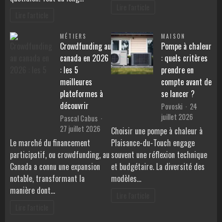
Lire l'article
Lire l'article
MÉTIERS
MAISON
Crowdfunding au
Pompe à chaleur
canada en 2026
: quels critères
: les 5
prendre en
meilleures
compte avant de
plateformes à
se lancer ?
découvrir
Povoski
24
juillet 2026
Pascal Cabus
27 juillet 2026
Choisir une pompe à chaleur à
Le marché du financement
Plaisance-du-Touch engage
participatif, ou crowdfunding, au
souvent une réflexion technique
Canada a connu une expansion
et budgétaire. La diversité des
notable, transformant la
modèles…
manière dont…
Lire l'article
Lire l'article