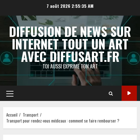
Aller
7 août 2026
2:55:36 AM
au
contenu
DIFFUSION DE NEWS SUR
INTERNET TOUT UN ART
AVEC DIFFUSART.FR
TOI AUSSI EXPRIME TON ART
Menu
principal
Accueil
Transport
Transport pour rendez-vous médicaux : comment se faire rembourser ?