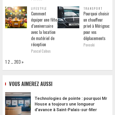
LIFESTYLE
TRANSPORT
Comment
Pourquoi choisir
équiper une fête
un chauffeur
d’anniversaire
privé à Mérignac
avec la location
pour vos
de matériel de
déplacements
réception
Povoski
Pascal Cabus
Page:
Next
1
2
…
203
»
VOUS AIMEREZ AUSSI
Technologies de pointe : pourquoi Mr
House a toujours une longueur
d’avance à Saint-Palais-sur-Mer