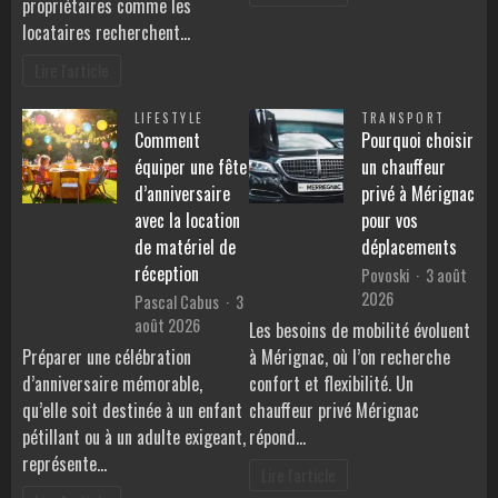
propriétaires comme les
locataires recherchent…
Lire l'article
LIFESTYLE
TRANSPORT
Comment
Pourquoi choisir
équiper une fête
un chauffeur
d’anniversaire
privé à Mérignac
avec la location
pour vos
de matériel de
déplacements
réception
Povoski
3 août
2026
Pascal Cabus
3
août 2026
Les besoins de mobilité évoluent
Préparer une célébration
à Mérignac, où l’on recherche
d’anniversaire mémorable,
confort et flexibilité. Un
qu’elle soit destinée à un enfant
chauffeur privé Mérignac
pétillant ou à un adulte exigeant,
répond…
représente…
Lire l'article