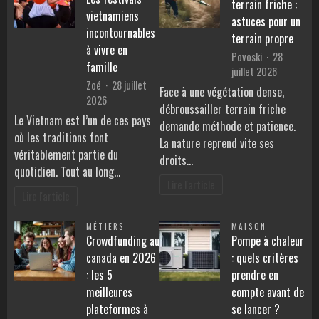
terrain friche :
vietnamiens
astuces pour un
incontournables
terrain propre
à vivre en
Povoski
28
famille
juillet 2026
Zoé
28 juillet
Face à une végétation dense,
2026
débroussailler terrain friche
Le Vietnam est l’un de ces pays
demande méthode et patience.
où les traditions font
La nature reprend vite ses
véritablement partie du
droits…
quotidien. Tout au long…
Lire l'article
Lire l'article
MÉTIERS
MAISON
Crowdfunding au
Pompe à chaleur
canada en 2026
: quels critères
: les 5
prendre en
meilleures
compte avant de
plateformes à
se lancer ?