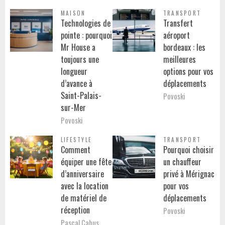
MAISON
TRANSPORT
Technologies de
Transfert
pointe : pourquoi
aéroport
Mr House a
bordeaux : les
toujours une
meilleures
longueur
options pour vos
d’avance à
déplacements
Saint-Palais-
Povoski
sur-Mer
Povoski
LIFESTYLE
TRANSPORT
Comment
Pourquoi choisir
équiper une fête
un chauffeur
d’anniversaire
privé à Mérignac
avec la location
pour vos
de matériel de
déplacements
réception
Povoski
Pascal Cabus