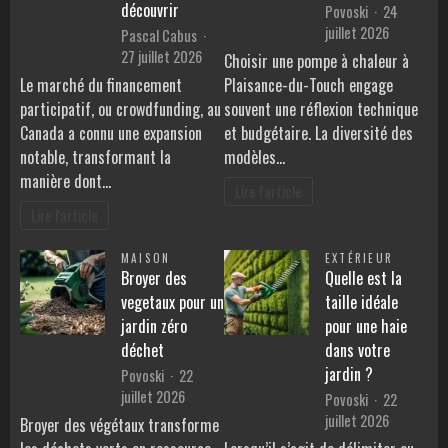
découvrir
Povoski
24
juillet 2026
Pascal Cabus
27 juillet 2026
Choisir une pompe à chaleur à
Le marché du financement
Plaisance-du-Touch engage
participatif, ou crowdfunding, au
souvent une réflexion technique
Canada a connu une expansion
et budgétaire. La diversité des
notable, transformant la
modèles…
manière dont…
Lire l'article
Lire l'article
MAISON
EXTÉRIEUR
Broyer des
Quelle est la
vegetaux pour un
taille idéale
jardin zéro
pour une haie
déchet
dans votre
jardin ?
Povoski
22
juillet 2026
Povoski
22
juillet 2026
Broyer des végétaux transforme