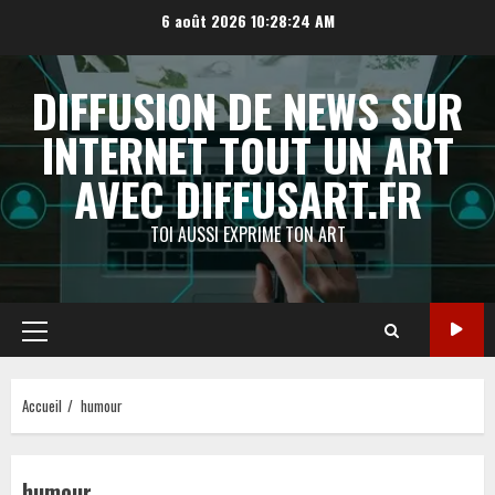
Aller
6 août 2026
10:28:24 AM
au
contenu
DIFFUSION DE NEWS SUR
INTERNET TOUT UN ART
AVEC DIFFUSART.FR
TOI AUSSI EXPRIME TON ART
Menu
principal
Accueil
humour
humour