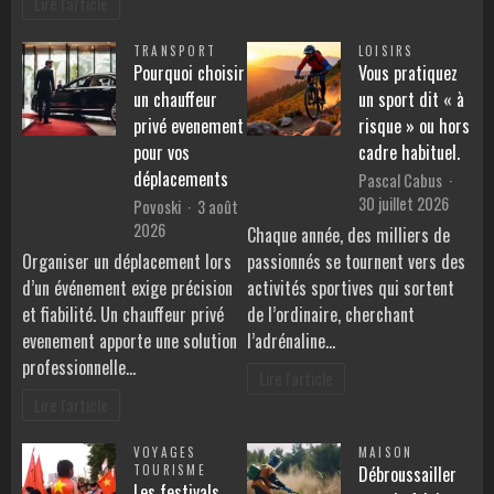
Lire l'article
TRANSPORT
LOISIRS
Pourquoi choisir
Vous pratiquez
un chauffeur
un sport dit « à
privé evenement
risque » ou hors
pour vos
cadre habituel.
déplacements
Pascal Cabus
30 juillet 2026
Povoski
3 août
2026
Chaque année, des milliers de
Organiser un déplacement lors
passionnés se tournent vers des
d’un événement exige précision
activités sportives qui sortent
et fiabilité. Un chauffeur privé
de l’ordinaire, cherchant
evenement apporte une solution
l’adrénaline…
professionnelle…
Lire l'article
Lire l'article
VOYAGES
MAISON
TOURISME
Débroussailler
Les festivals