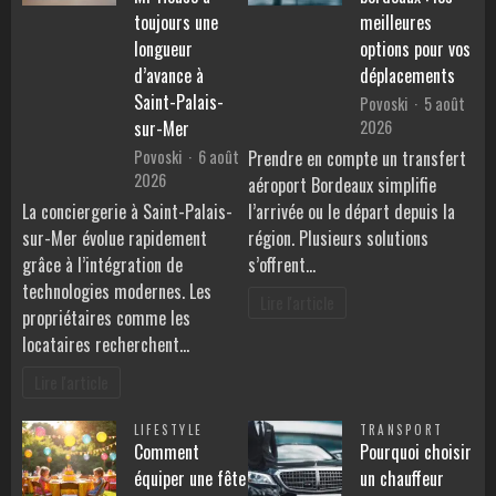
toujours une
meilleures
longueur
options pour vos
d’avance à
déplacements
Saint-Palais-
Povoski
5 août
2026
sur-Mer
Povoski
6 août
Prendre en compte un transfert
2026
aéroport Bordeaux simplifie
La conciergerie à Saint-Palais-
l’arrivée ou le départ depuis la
sur-Mer évolue rapidement
région. Plusieurs solutions
grâce à l’intégration de
s’offrent…
technologies modernes. Les
Lire l'article
propriétaires comme les
locataires recherchent…
Lire l'article
LIFESTYLE
TRANSPORT
Comment
Pourquoi choisir
équiper une fête
un chauffeur