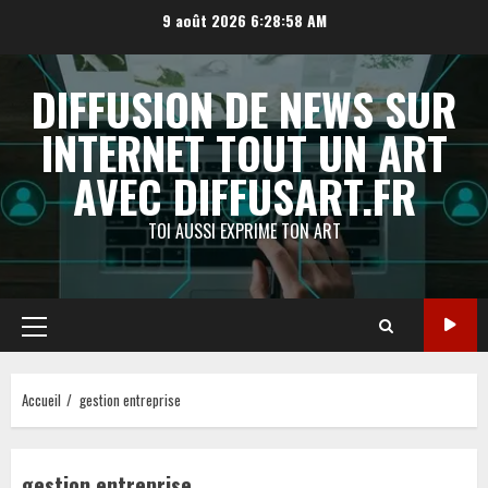
Aller
9 août 2026
6:28:59 AM
au
contenu
DIFFUSION DE NEWS SUR
INTERNET TOUT UN ART
AVEC DIFFUSART.FR
TOI AUSSI EXPRIME TON ART
Menu
principal
Accueil
gestion entreprise
gestion entreprise