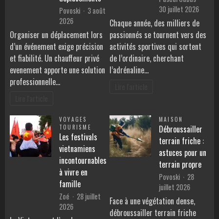
30 juillet 2026
Povoski
3 août
2026
Chaque année, des milliers de
Organiser un déplacement lors
passionnés se tournent vers des
d’un événement exige précision
activités sportives qui sortent
et fiabilité. Un chauffeur privé
de l’ordinaire, cherchant
evenement apporte une solution
l’adrénaline…
professionnelle…
Lire l'article
Lire l'article
VOYAGES
MAISON
TOURISME
Débroussailler
Les festivals
terrain friche :
vietnamiens
astuces pour un
incontournables
terrain propre
à vivre en
Povoski
28
famille
juillet 2026
Zoé
28 juillet
Face à une végétation dense,
2026
débroussailler terrain friche