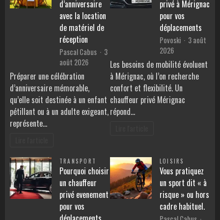
d’anniversaire
privé à Mérignac
avec la location
pour vos
de matériel de
déplacements
réception
Povoski
3 août
2026
Pascal Cabus
3
août 2026
Les besoins de mobilité évoluent
Préparer une célébration
à Mérignac, où l’on recherche
d’anniversaire mémorable,
confort et flexibilité. Un
qu’elle soit destinée à un enfant
chauffeur privé Mérignac
pétillant ou à un adulte exigeant,
répond…
représente…
Lire l'article
Lire l'article
TRANSPORT
LOISIRS
Pourquoi choisir
Vous pratiquez
un chauffeur
un sport dit « à
privé evenement
risque » ou hors
pour vos
cadre habituel.
déplacements
Pascal Cabus