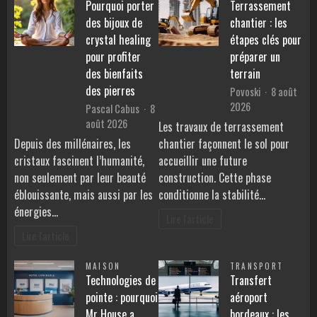
Pourquoi porter
Terrassement
des bijoux de
chantier : les
crystal healing
étapes clés pour
pour profiter
préparer un
des bienfaits
terrain
des pierres
Povoski
8 août
2026
Pascal Cabus
8
août 2026
Les travaux de terrassement
Depuis des millénaires, les
chantier façonnent le sol pour
cristaux fascinent l’humanité,
accueillir une future
non seulement par leur beauté
construction. Cette phase
éblouissante, mais aussi par les
conditionne la stabilité…
énergies…
Lire l'article
Lire l'article
MAISON
TRANSPORT
Technologies de
Transfert
pointe : pourquoi
aéroport
Mr House a
bordeaux : les