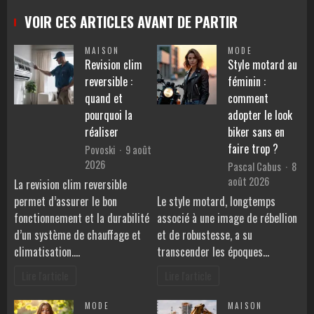
VOIR CES ARTICLES AVANT DE PARTIR
MAISON
MODE
Revision clim
Style motard au
reversible :
féminin :
quand et
comment
pourquoi la
adopter le look
réaliser
biker sans en
faire trop ?
Povoski
9 août
2026
Pascal Cabus
8
août 2026
La revision clim reversible
permet d’assurer le bon
Le style motard, longtemps
fonctionnement et la durabilité
associé à une image de rébellion
d’un système de chauffage et
et de robustesse, a su
climatisation.…
transcender les époques…
Lire l'article
Lire l'article
MODE
MAISON