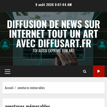
Aller
9 août 2026
9:07:44 AM
au
contenu
DIFFUSION DE NEWS SUR
INTERNET TOUT UN ART
AVEC DIFFUSART.FR
TOI AUSSI EXPRIME TON ART
Menu
principal
Accueil
aventures mémorables
aventures mémorables