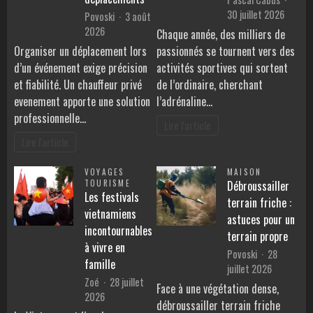
30 juillet 2026
Povoski
3 août
2026
Chaque année, des milliers de
Organiser un déplacement lors
passionnés se tournent vers des
d’un événement exige précision
activités sportives qui sortent
et fiabilité. Un chauffeur privé
de l’ordinaire, cherchant
evenement apporte une solution
l’adrénaline…
professionnelle…
Lire l'article
Lire l'article
VOYAGES
MAISON
TOURISME
Débroussailler
Les festivals
terrain friche :
vietnamiens
astuces pour un
incontournables
terrain propre
à vivre en
Povoski
28
famille
juillet 2026
Zoé
28 juillet
Face à une végétation dense,
2026
débroussailler terrain friche