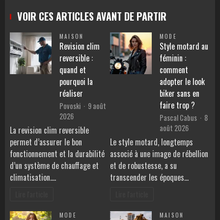
VOIR CES ARTICLES AVANT DE PARTIR
MAISON
MODE
Revision clim
Style motard au
reversible :
féminin :
quand et
comment
pourquoi la
adopter le look
réaliser
biker sans en
faire trop ?
Povoski
9 août
2026
Pascal Cabus
8
août 2026
La revision clim reversible
permet d’assurer le bon
Le style motard, longtemps
fonctionnement et la durabilité
associé à une image de rébellion
d’un système de chauffage et
et de robustesse, a su
climatisation.…
transcender les époques…
Lire l'article
Lire l'article
MODE
MAISON