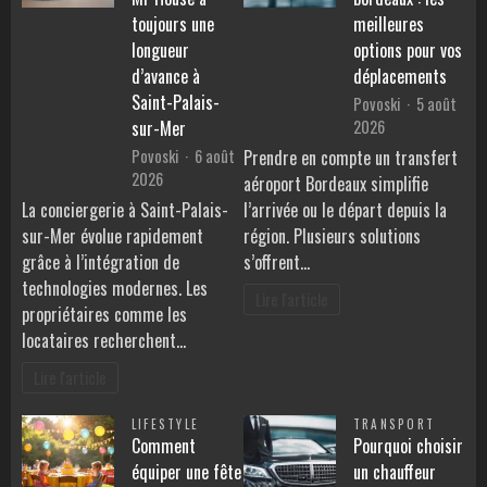
toujours une
meilleures
longueur
options pour vos
d’avance à
déplacements
Saint-Palais-
Povoski
5 août
2026
sur-Mer
Povoski
6 août
Prendre en compte un transfert
2026
aéroport Bordeaux simplifie
La conciergerie à Saint-Palais-
l’arrivée ou le départ depuis la
sur-Mer évolue rapidement
région. Plusieurs solutions
grâce à l’intégration de
s’offrent…
technologies modernes. Les
Lire l'article
propriétaires comme les
locataires recherchent…
Lire l'article
LIFESTYLE
TRANSPORT
Comment
Pourquoi choisir
équiper une fête
un chauffeur