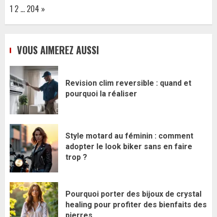
Page:
Next
1
2
…
204
»
VOUS AIMEREZ AUSSI
Revision clim reversible : quand et
pourquoi la réaliser
Style motard au féminin : comment
adopter le look biker sans en faire
trop ?
Pourquoi porter des bijoux de crystal
healing pour profiter des bienfaits des
pierres