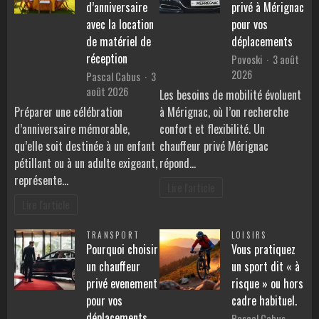
d’anniversaire
privé à Mérignac
avec la location
pour vos
de matériel de
déplacements
réception
Povoski
3 août
2026
Pascal Cabus
3
août 2026
Les besoins de mobilité évoluent
Préparer une célébration
à Mérignac, où l’on recherche
d’anniversaire mémorable,
confort et flexibilité. Un
qu’elle soit destinée à un enfant
chauffeur privé Mérignac
pétillant ou à un adulte exigeant,
répond…
représente…
Lire l'article
Lire l'article
TRANSPORT
LOISIRS
Pourquoi choisir
Vous pratiquez
un chauffeur
un sport dit « à
privé evenement
risque » ou hors
pour vos
cadre habituel.
déplacements
Pascal Cabus