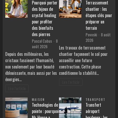
Pourquoi porter
Terrassement
des bijoux de
chantier : les
crystal healing
étapes clés pour
pour profiter
préparer un
des bienfaits
terrain
des pierres
Povoski
8 août
2026
Pascal Cabus
8
août 2026
Les travaux de terrassement
Depuis des millénaires, les
chantier façonnent le sol pour
cristaux fascinent l’humanité,
accueillir une future
non seulement par leur beauté
construction. Cette phase
éblouissante, mais aussi par les
conditionne la stabilité…
énergies…
Lire l'article
Lire l'article
MAISON
TRANSPORT
Technologies de
Transfert
pointe : pourquoi
aéroport
Mr House a
bordeaux : les