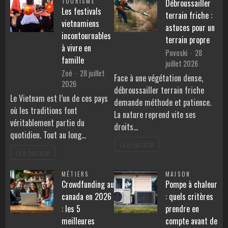
TOURISME
Débroussailler
Les festivals
terrain friche :
vietnamiens
astuces pour un
incontournables
terrain propre
à vivre en
Povoski
28
famille
juillet 2026
Zoé
28 juillet
Face à une végétation dense,
2026
débroussailler terrain friche
Le Vietnam est l’un de ces pays
demande méthode et patience.
où les traditions font
La nature reprend vite ses
véritablement partie du
droits…
quotidien. Tout au long…
Lire l'article
Lire l'article
MÉTIERS
MAISON
Crowdfunding au
Pompe à chaleur
canada en 2026
: quels critères
: les 5
prendre en
meilleures
compte avant de