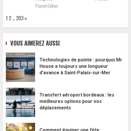
Pascal Cabus
Page:
Next
1
2
…
203
»
VOUS AIMEREZ AUSSI
Technologies de pointe : pourquoi Mr
House a toujours une longueur
d’avance à Saint-Palais-sur-Mer
Transfert aéroport bordeaux : les
meilleures options pour vos
déplacements
Comment équiper une fête