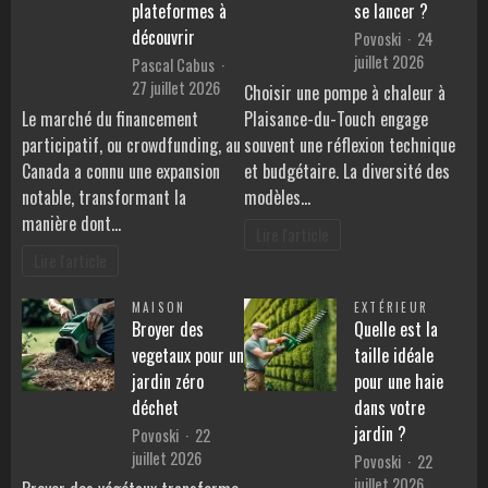
plateformes à
se lancer ?
découvrir
Povoski
24
juillet 2026
Pascal Cabus
27 juillet 2026
Choisir une pompe à chaleur à
Le marché du financement
Plaisance-du-Touch engage
participatif, ou crowdfunding, au
souvent une réflexion technique
Canada a connu une expansion
et budgétaire. La diversité des
notable, transformant la
modèles…
manière dont…
Lire l'article
Lire l'article
MAISON
EXTÉRIEUR
Broyer des
Quelle est la
vegetaux pour un
taille idéale
jardin zéro
pour une haie
déchet
dans votre
jardin ?
Povoski
22
juillet 2026
Povoski
22
juillet 2026