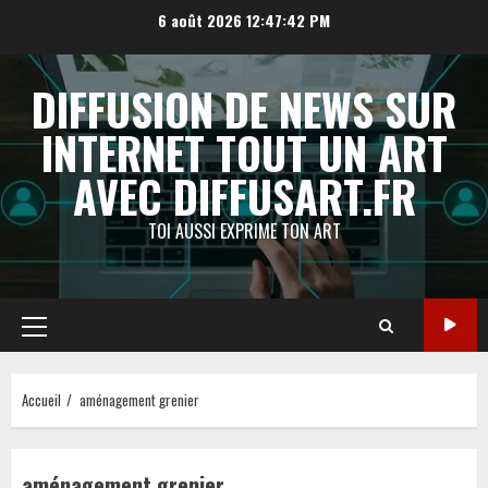
Aller
6 août 2026
12:47:43 PM
au
contenu
DIFFUSION DE NEWS SUR
INTERNET TOUT UN ART
AVEC DIFFUSART.FR
TOI AUSSI EXPRIME TON ART
Menu
principal
Accueil
aménagement grenier
aménagement grenier