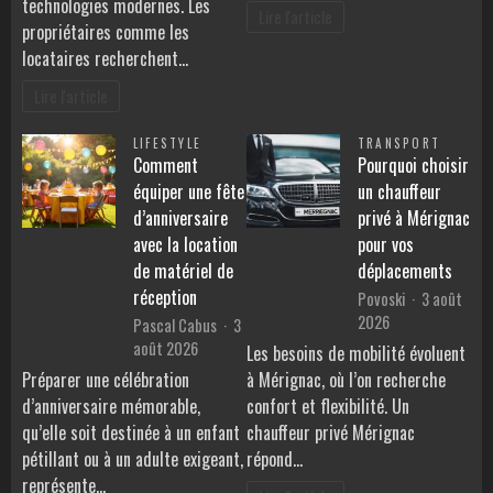
technologies modernes. Les
Lire l'article
propriétaires comme les
locataires recherchent…
Lire l'article
LIFESTYLE
TRANSPORT
Comment
Pourquoi choisir
équiper une fête
un chauffeur
d’anniversaire
privé à Mérignac
avec la location
pour vos
de matériel de
déplacements
réception
Povoski
3 août
2026
Pascal Cabus
3
août 2026
Les besoins de mobilité évoluent
Préparer une célébration
à Mérignac, où l’on recherche
d’anniversaire mémorable,
confort et flexibilité. Un
qu’elle soit destinée à un enfant
chauffeur privé Mérignac
pétillant ou à un adulte exigeant,
répond…
représente…