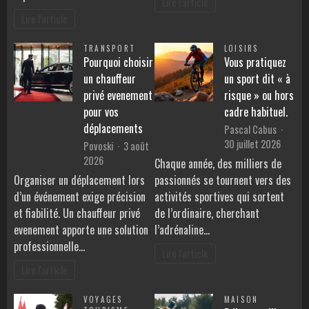
Lire l'article
Lire l'article
TRANSPORT
LOISIRS
Pourquoi choisir
Vous pratiquez
un chauffeur
un sport dit « à
privé evenement
risque » ou hors
pour vos
cadre habituel.
déplacements
Pascal Cabus
30 juillet 2026
Povoski
3 août
2026
Chaque année, des milliers de
Organiser un déplacement lors
passionnés se tournent vers des
d’un événement exige précision
activités sportives qui sortent
et fiabilité. Un chauffeur privé
de l’ordinaire, cherchant
evenement apporte une solution
l’adrénaline…
professionnelle…
Lire l'article
Lire l'article
VOYAGES
MAISON