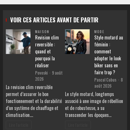
VOIR CES ARTICLES AVANT DE PARTIR
MAISON
MODE
Revision clim
Style motard au
reversible :
féminin :
quand et
comment
pourquoi la
adopter le look
réaliser
biker sans en
faire trop ?
Povoski
9 août
2026
Pascal Cabus
8
août 2026
La revision clim reversible
permet d’assurer le bon
Le style motard, longtemps
fonctionnement et la durabilité
associé à une image de rébellion
d’un système de chauffage et
et de robustesse, a su
climatisation.…
transcender les époques…
Lire l'article
Lire l'article