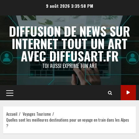
Aller
9 août 2026
3:35:59 PM
au
contenu
DIFFUSION DE NEWS SUR
INTERNET TOUT UN ART
AVEC DIFFUSART.FR
TOI AUSSI EXPRIME TON ART
Menu
principal
Accueil
Voyages Tourisme
Quelles sont les meilleures destinations pour un voyage en train dans les Alpes
?