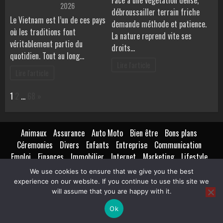
Face à une végétation dense,
2026
débroussailler terrain friche
Le Vietnam est l’un de ces pays
demande méthode et patience.
où les traditions font
La nature reprend vite ses
véritablement partie du
droits…
quotidien. Tout au long…
Lire l'article
Lire l'article
Page:
Next
1
2
…
68
»
Animaux
Assurance
Auto Moto
Bien être
Bons plans
Céremonies
Divers
Enfants
Entreprise
Communication
Emploi
Finances
Immobilier
Internet
Marketing
Lifestyle
Loisirs
Maison
Extérieur
Intérieur
Maternité
Métiers
We use cookies to ensure that we give you the best
Mode
Nutrition
Santé
Seniors
Technologie
Transport
experience on our website. If you continue to use this site we
Voyages Tourisme
will assume that you are happy with it.
Ok
Copyright © All rights reserved.
|
BroadNews
par AF themes