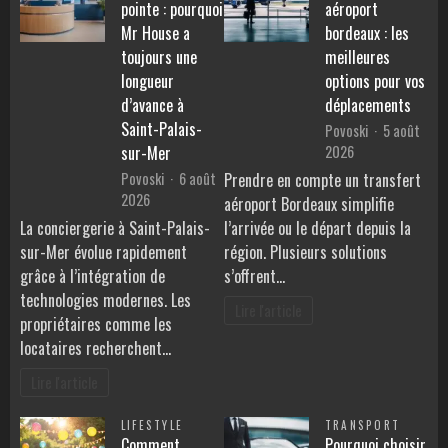
pointe : pourquoi
aéroport
Mr House a
bordeaux : les
toujours une
meilleures
longueur
options pour vos
d’avance à
déplacements
Saint-Palais-
Povoski
5 août
2026
sur-Mer
Povoski
6 août
Prendre en compte un transfert
2026
aéroport Bordeaux simplifie
La conciergerie à Saint-Palais-
l’arrivée ou le départ depuis la
sur-Mer évolue rapidement
région. Plusieurs solutions
grâce à l’intégration de
s’offrent…
technologies modernes. Les
Lire l'article
propriétaires comme les
locataires recherchent…
Lire l'article
LIFESTYLE
TRANSPORT
Comment
Pourquoi choisir