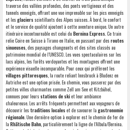
traverse des vallées profondes, des ponts vertigineux et des
tunnels enneigés, offrant une vue imprenable sur les pics enneigés
et les
glaciers
scintillants des Alpes suisses. À bord, le confort
et le service de qualité ajoutent à cette aventure unique. Un autre
itinéraire incontournable est celui du
Bernina Express
. Ce train
relie Coire en Suisse à Tirano en Italie, en passant par des
routes
sinueuses
, des paysages changeants et des sites classés au
patrimoine mondial de l’UNESCO. Les vues spectaculaires sur les
lacs alpins, les forêts verdoyantes et les montagnes offrent une
expérience visuelle incomparable. Pour ceux qui préfèrent les
villages pittoresques
, la route reliant Innsbruck à Bludenz en
Autriche est une option prisée. En chemin, vous passerez par des
petites villes charmantes comme Zell am See et Kitzbühel,
connues pour leurs
stations de ski
et leur ambiance
chaleureuse. Les arrêts fréquents permettent aux voyageurs de
découvrir les
traditions locales
et de savourer la
gastronomie
régionale
. Une dernière option à explorer est le chemin de fer de
la
Rhätische Bahn
, particulièrement la ligne de l’Albula/Bernina.