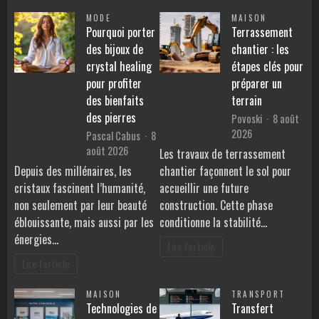
MODE
MAISON
Pourquoi porter
Terrassement
des bijoux de
chantier : les
crystal healing
étapes clés pour
pour profiter
préparer un
des bienfaits
terrain
des pierres
Povoski
8 août
2026
Pascal Cabus
8
août 2026
Les travaux de terrassement
Depuis des millénaires, les
chantier façonnent le sol pour
cristaux fascinent l’humanité,
accueillir une future
non seulement par leur beauté
construction. Cette phase
éblouissante, mais aussi par les
conditionne la stabilité…
énergies…
Lire l'article
Lire l'article
MAISON
TRANSPORT
Technologies de
Transfert