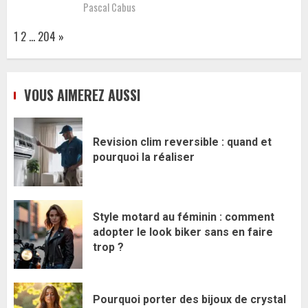
Pascal Cabus
Page:
Next
1
2
…
204
»
VOUS AIMEREZ AUSSI
Revision clim reversible : quand et
pourquoi la réaliser
Style motard au féminin : comment
adopter le look biker sans en faire
trop ?
Pourquoi porter des bijoux de crystal