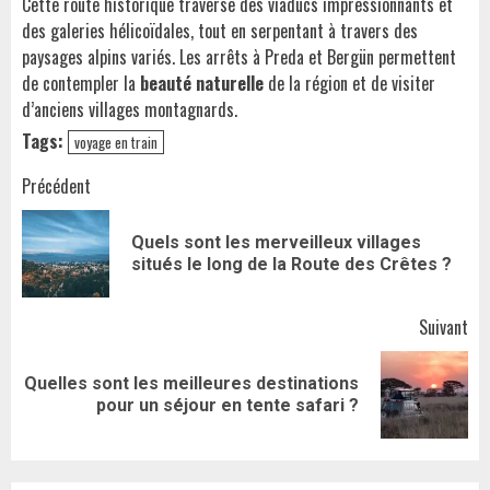
Cette route historique traverse des viaducs impressionnants et
des galeries hélicoïdales, tout en serpentant à travers des
paysages alpins variés. Les arrêts à Preda et Bergün permettent
de contempler la
beauté naturelle
de la région et de visiter
d’anciens villages montagnards.
Tags:
voyage en train
Navigation
Précédent
d’article
Quels sont les merveilleux villages
Art
situés le long de la Route des Crêtes ?
pr
Suivant
Quelles sont les meilleures destinations
Article
pour un séjour en tente safari ?
suivant: