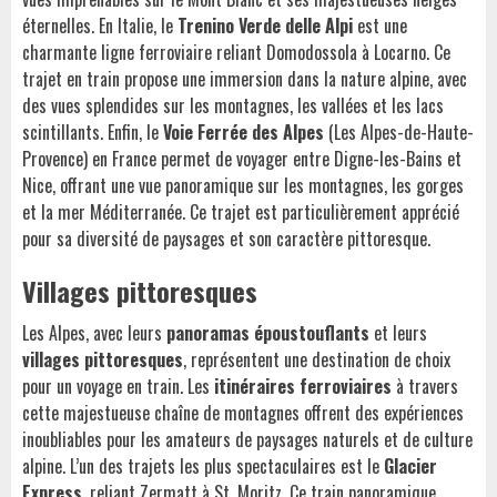
éternelles. En Italie, le
Trenino Verde delle Alpi
est une
charmante ligne ferroviaire reliant Domodossola à Locarno. Ce
trajet en train propose une immersion dans la nature alpine, avec
des vues splendides sur les montagnes, les vallées et les lacs
scintillants. Enfin, le
Voie Ferrée des Alpes
(Les Alpes-de-Haute-
Provence) en France permet de voyager entre Digne-les-Bains et
Nice, offrant une vue panoramique sur les montagnes, les gorges
et la mer Méditerranée. Ce trajet est particulièrement apprécié
pour sa diversité de paysages et son caractère pittoresque.
Villages pittoresques
Les Alpes, avec leurs
panoramas époustouflants
et leurs
villages pittoresques
, représentent une destination de choix
pour un voyage en train. Les
itinéraires ferroviaires
à travers
cette majestueuse chaîne de montagnes offrent des expériences
inoubliables pour les amateurs de paysages naturels et de culture
alpine. L’un des trajets les plus spectaculaires est le
Glacier
Express
, reliant Zermatt à St. Moritz. Ce train panoramique