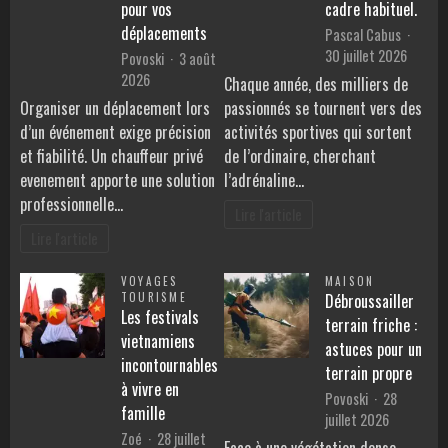
pour vos
cadre habituel.
déplacements
Pascal Cabus
30 juillet 2026
Povoski
3 août
2026
Chaque année, des milliers de
Organiser un déplacement lors
passionnés se tournent vers des
d’un événement exige précision
activités sportives qui sortent
et fiabilité. Un chauffeur privé
de l’ordinaire, cherchant
evenement apporte une solution
l’adrénaline…
professionnelle…
Lire l'article
Lire l'article
VOYAGES
MAISON
TOURISME
Débroussailler
Les festivals
terrain friche :
vietnamiens
astuces pour un
incontournables
terrain propre
à vivre en
Povoski
28
famille
juillet 2026
Zoé
28 juillet