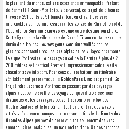
le plus lent du monde, est une expérience immanquable. Partant
de Zermatt à Saint-Moritz (ou vice-versa), ce trajet de 8 heures
traverse 291 ponts et 91 tunnels, tout en offrant des vues
imprenables sur les impressionnantes gorges du Rhin et le col de
l’Oberalp. La
Bernina Express
est une autre destination phare.
Cette ligne relie la ville suisse de Coire à Tirano en Italie sur une
durée de 4 heures. Les voyageurs sont émerveillés par les
glaciers spectaculaires, les lacs alpins et les villages charmants
tels que Pontresina. Le passage au col de la Bernina à plus de 2
200 mètres est particulièrement impressionnant selon le site
abasefortravelinfo.com
. Pour ceux qui souhaitent un itinéraire
véritablement panoramique, le
GoldenPass Line
est parfait. Ce
trajet relie Lucerne à Montreux en passant par des paysages
alpins à couper le souffle. Le voyage comprend trois sections
distinctes et les passagers peuvent contempler le lac des
Quatre-Cantons et le lac Léman, tout en profitant des wagons
vitrés spécialement conçus pour une vue optimale. La
Route des
Grandes Alpes
permet de découvrir non seulement des vues
spectaculaires, mais aussi un patrimoine riche. Un des tronçons