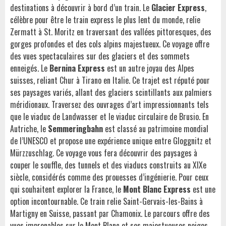
destinations à découvrir à bord d’un train. Le
Glacier Express
,
célèbre pour être le train express le plus lent du monde, relie
Zermatt à St. Moritz en traversant des vallées pittoresques, des
gorges profondes et des cols alpins majestueux. Ce voyage offre
des vues spectaculaires sur des glaciers et des sommets
enneigés. Le
Bernina Express
est un autre joyau des Alpes
suisses, reliant Chur à Tirano en Italie. Ce trajet est réputé pour
ses paysages variés, allant des glaciers scintillants aux palmiers
méridionaux. Traversez des ouvrages d’art impressionnants tels
que le viaduc de Landwasser et le viaduc circulaire de Brusio. En
Autriche, le
Semmeringbahn
est classé au patrimoine mondial
de l’UNESCO et propose une expérience unique entre Gloggnitz et
Mürzzuschlag. Ce voyage vous fera découvrir des paysages à
couper le souffle, des tunnels et des viaducs construits au XIXe
siècle, considérés comme des prouesses d’ingénierie. Pour ceux
qui souhaitent explorer la France, le
Mont Blanc Express
est une
option incontournable. Ce train relie Saint-Gervais-les-Bains à
Martigny en Suisse, passant par Chamonix. Le parcours offre des
vues imprenables sur le Mont Blanc et ses majestueuses neiges