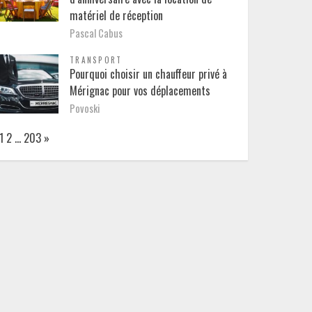
matériel de réception
Pascal Cabus
TRANSPORT
Pourquoi choisir un chauffeur privé à
Mérignac pour vos déplacements
Povoski
Page:
Next
1
2
…
203
»