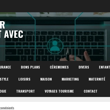
UR
T AVEC
URANCE
BONS PLANS
CÉREMONIES
DIVERS
ENFAN
ESTYLE
LOISIRS
MAISON
MARKETING
MATERNITÉ
OGIE
TRANSPORT
VOYAGES TOURISME
CONTACT
nconvénients