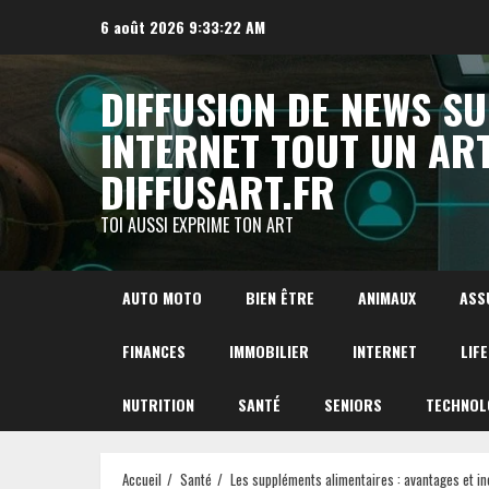
Aller
6 août 2026
9:33:23 AM
au
contenu
DIFFUSION DE NEWS S
INTERNET TOUT UN AR
DIFFUSART.FR
TOI AUSSI EXPRIME TON ART
AUTO MOTO
BIEN ÊTRE
ANIMAUX
ASS
FINANCES
IMMOBILIER
INTERNET
LIF
NUTRITION
SANTÉ
SENIORS
TECHNOL
Accueil
Santé
Les suppléments alimentaires : avantages et i