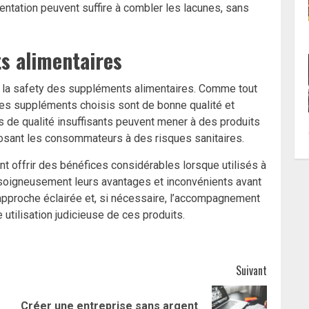
ntation peuvent suffire à combler les lacunes, sans
s alimentaires
e la safety des suppléments alimentaires. Comme tout
e les suppléments choisis sont de bonne qualité et
s de qualité insuffisants peuvent mener à des produits
osant les consommateurs à des risques sanitaires.
 offrir des bénéfices considérables lorsque utilisés à
r soigneusement leurs avantages et inconvénients avant
approche éclairée et, si nécessaire, l’accompagnement
 utilisation judicieuse de ces produits.
Suivant
Créer une entreprise sans argent
Article
Article