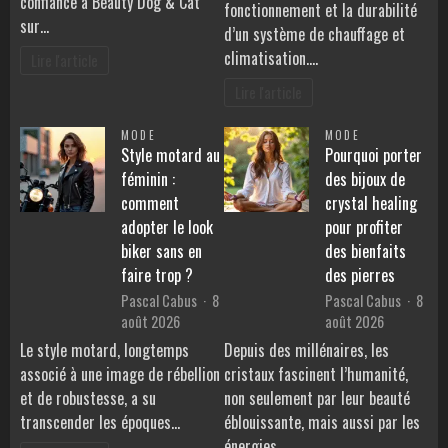
confiance à Beauty Dog & Cat
fonctionnement et la durabilité
sur…
d’un système de chauffage et
climatisation.…
Lire l'article
Lire l'article
MODE
MODE
Style motard au
Pourquoi porter
féminin :
des bijoux de
comment
crystal healing
adopter le look
pour profiter
biker sans en
des bienfaits
faire trop ?
des pierres
Pascal Cabus
8
Pascal Cabus
8
août 2026
août 2026
Le style motard, longtemps
Depuis des millénaires, les
associé à une image de rébellion
cristaux fascinent l’humanité,
et de robustesse, a su
non seulement par leur beauté
transcender les époques…
éblouissante, mais aussi par les
énergies…