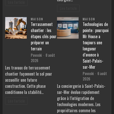
Lire l'article
Lire l'article
MAISON
MAISON
Terrassement
Technologies de
chantier : les
pointe : pourquoi
étapes clés pour
Mr House a
préparer un
toujours une
terrain
longueur
d’avance à
Povoski
8 août
2026
Saint-Palais-
sur-Mer
Les travaux de terrassement
Povoski
6 août
chantier façonnent le sol pour
2026
accueillir une future
construction. Cette phase
La conciergerie à Saint-Palais-
conditionne la stabilité…
sur-Mer évolue rapidement
grâce à l’intégration de
Lire l'article
technologies modernes. Les
propriétaires comme les