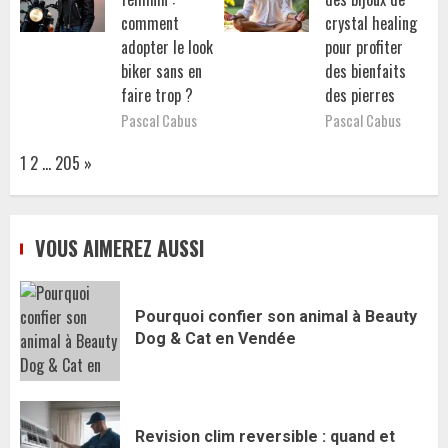
comment
crystal healing
adopter le look
pour profiter
biker sans en
des bienfaits
faire trop ?
des pierres
Pascal Cabus
Pascal Cabus
Page:
Next
1
2
…
205
»
VOUS AIMEREZ AUSSI
Pourquoi confier son animal à Beauty
Dog & Cat en Vendée
Revision clim reversible : quand et