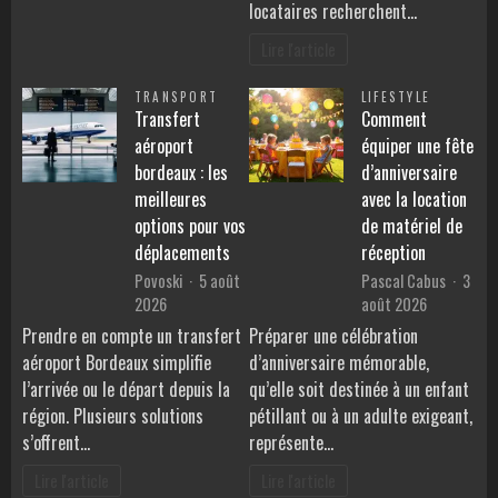
locataires recherchent…
Lire l'article
TRANSPORT
LIFESTYLE
Transfert
Comment
aéroport
équiper une fête
bordeaux : les
d’anniversaire
meilleures
avec la location
options pour vos
de matériel de
déplacements
réception
Povoski
5 août
Pascal Cabus
3
2026
août 2026
Prendre en compte un transfert
Préparer une célébration
aéroport Bordeaux simplifie
d’anniversaire mémorable,
l’arrivée ou le départ depuis la
qu’elle soit destinée à un enfant
région. Plusieurs solutions
pétillant ou à un adulte exigeant,
s’offrent…
représente…
Lire l'article
Lire l'article