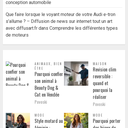
conception automobile
Que faire lorsque le voyant moteur de votre Audi e-tron
s’allume ? – Diffusion de news sur internet tout un art
avec diffusart.fr
dans
Comprendre les différentes types
de moteurs
ANIMAUX
,
BIEN
MAISON
ÊTRE
Revision clim
Pourquoi confier
reversible :
son animal à
quand et
Beauty Dog &
pourquoi la
Cat en Vendée
réaliser
Povoski
Povoski
MODE
MODE
Style motard au
Pourquoi porter
féminin :
des bijoux de