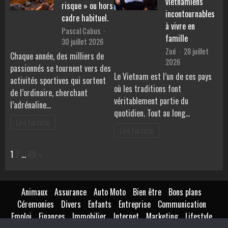
vietnamiens
risque » ou hors
incontournables
cadre habituel.
à vivre en
Pascal Cabus
famille
30 juillet 2026
Zoé
28 juillet
Chaque année, des milliers de
2026
passionnés se tournent vers des
Le Vietnam est l’un de ces pays
activités sportives qui sortent
où les traditions font
de l’ordinaire, cherchant
véritablement partie du
l’adrénaline…
quotidien. Tout au long…
Lire l'article
Lire l'article
Page:
Next
1
2
…
69
»
Animaux
Assurance
Auto Moto
Bien être
Bons plans
Céremonies
Divers
Enfants
Entreprise
Communication
Emploi
Finances
Immobilier
Internet
Marketing
Lifestyle