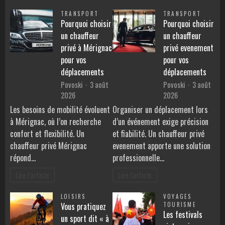
TRANSPORT
TRANSPORT
Pourquoi choisir
Pourquoi choisir
un chauffeur
un chauffeur
privé à Mérignac
privé evenement
pour vos
pour vos
déplacements
déplacements
Povoski
3 août
Povoski
3 août
2026
2026
Les besoins de mobilité évoluent
Organiser un déplacement lors
à Mérignac, où l’on recherche
d’un événement exige précision
confort et flexibilité. Un
et fiabilité. Un chauffeur privé
chauffeur privé Mérignac
evenement apporte une solution
répond…
professionnelle…
Lire l'article
Lire l'article
LOISIRS
VOYAGES
Vous pratiquez
TOURISME
Les festivals
un sport dit « à