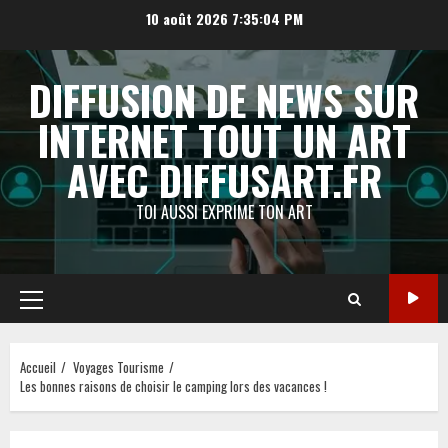
Aller
10 août 2026
7:35:04 PM
au
contenu
DIFFUSION DE NEWS SUR
INTERNET TOUT UN ART
AVEC DIFFUSART.FR
TOI AUSSI EXPRIME TON ART
Menu
principal
Accueil
Voyages Tourisme
Les bonnes raisons de choisir le camping lors des vacances !