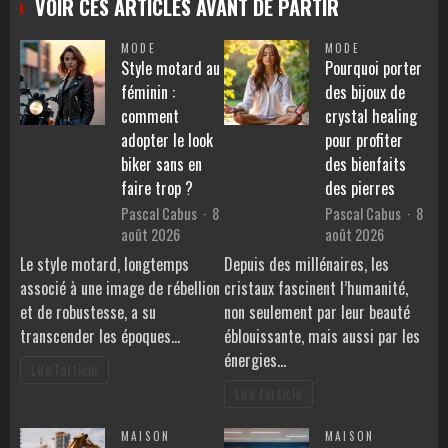
VOIR CES ARTICLES AVANT DE PARTIR
MODE
MODE
Style motard au
Pourquoi porter
féminin :
des bijoux de
comment
crystal healing
adopter le look
pour profiter
biker sans en
des bienfaits
faire trop ?
des pierres
Pascal Cabus
8
Pascal Cabus
8
août 2026
août 2026
Le style motard, longtemps
Depuis des millénaires, les
associé à une image de rébellion
cristaux fascinent l’humanité,
et de robustesse, a su
non seulement par leur beauté
transcender les époques…
éblouissante, mais aussi par les
énergies…
Lire l'article
Lire l'article
MAISON
MAISON