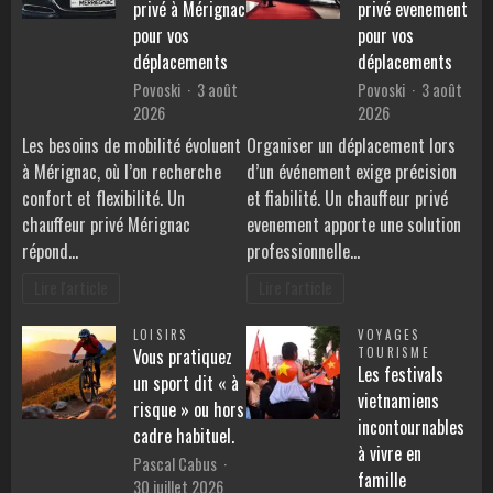
privé à Mérignac
privé evenement
pour vos
pour vos
déplacements
déplacements
Povoski
3 août
Povoski
3 août
2026
2026
Les besoins de mobilité évoluent
Organiser un déplacement lors
à Mérignac, où l’on recherche
d’un événement exige précision
confort et flexibilité. Un
et fiabilité. Un chauffeur privé
chauffeur privé Mérignac
evenement apporte une solution
répond…
professionnelle…
Lire l'article
Lire l'article
LOISIRS
VOYAGES
Vous pratiquez
TOURISME
Les festivals
un sport dit « à
vietnamiens
risque » ou hors
incontournables
cadre habituel.
à vivre en
Pascal Cabus
famille
30 juillet 2026