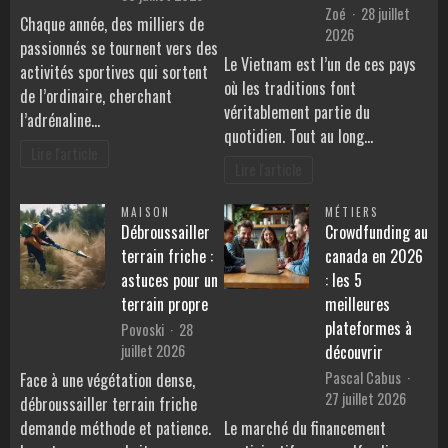
Zoé
28 juillet
Chaque année, des milliers de
2026
passionnés se tournent vers des
Le Vietnam est l’un de ces pays
activités sportives qui sortent
où les traditions font
de l’ordinaire, cherchant
véritablement partie du
l’adrénaline…
quotidien. Tout au long…
Lire l'article
Lire l'article
MAISON
MÉTIERS
Débroussailler
Crowdfunding au
terrain friche :
canada en 2026
astuces pour un
: les 5
terrain propre
meilleures
plateformes à
Povoski
28
juillet 2026
découvrir
Pascal Cabus
Face à une végétation dense,
27 juillet 2026
débroussailler terrain friche
demande méthode et patience.
Le marché du financement