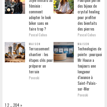
Style motard au
Pourquoi porter
féminin :
des bijoux de
comment
crystal healing
adopter le look
pour profiter
biker sans en
des bienfaits
faire trop ?
des pierres
Pascal Cabus
Pascal Cabus
MAISON
MAISON
Terrassement
Technologies de
chantier : les
pointe : pourquoi
étapes clés pour
Mr House a
préparer un
toujours une
terrain
longueur
d’avance à
Povoski
Saint-Palais-
sur-Mer
Povoski
Page:
Next
1
2
…
204
»