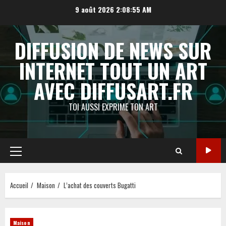
Aller
9 août 2026
2:08:56 AM
au
contenu
DIFFUSION DE NEWS SUR
INTERNET TOUT UN ART
AVEC DIFFUSART.FR
TOI AUSSI EXPRIME TON ART
Menu
principal
Accueil
Maison
L’achat des couverts Bugatti
Maison