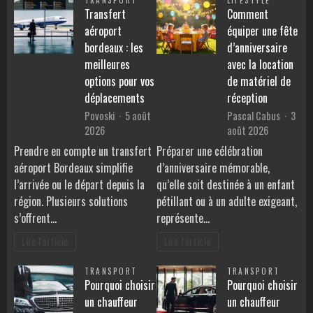
TRANSPORT
LIFESTYLE
Transfert
Comment
aéroport
équiper une fête
bordeaux : les
d’anniversaire
meilleures
avec la location
options pour vos
de matériel de
déplacements
réception
Povoski
5 août
Pascal Cabus
3
2026
août 2026
Prendre en compte un transfert
Préparer une célébration
aéroport Bordeaux simplifie
d’anniversaire mémorable,
l’arrivée ou le départ depuis la
qu’elle soit destinée à un enfant
région. Plusieurs solutions
pétillant ou à un adulte exigeant,
s’offrent…
représente…
Lire l'article
Lire l'article
TRANSPORT
TRANSPORT
Pourquoi choisir
Pourquoi choisir
un chauffeur
un chauffeur