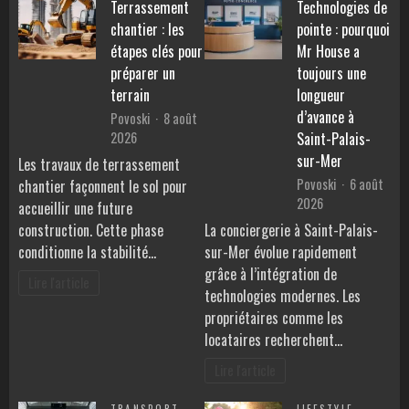
Terrassement
Technologies de
chantier : les
pointe : pourquoi
étapes clés pour
Mr House a
préparer un
toujours une
terrain
longueur
d’avance à
Povoski
8 août
2026
Saint-Palais-
sur-Mer
Les travaux de terrassement
Povoski
6 août
chantier façonnent le sol pour
2026
accueillir une future
construction. Cette phase
La conciergerie à Saint-Palais-
conditionne la stabilité…
sur-Mer évolue rapidement
grâce à l’intégration de
Lire l'article
technologies modernes. Les
propriétaires comme les
locataires recherchent…
Lire l'article