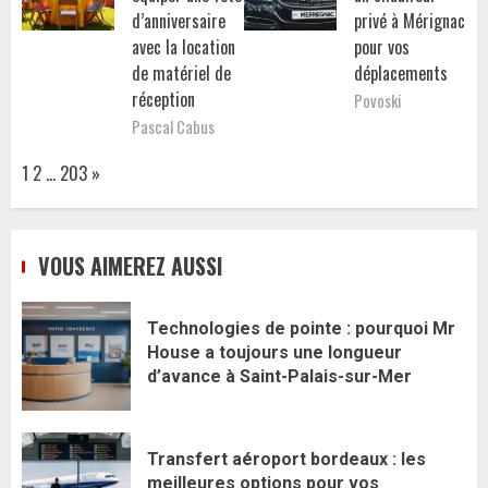
d’anniversaire
privé à Mérignac
avec la location
pour vos
de matériel de
déplacements
réception
Povoski
Pascal Cabus
Page:
Next
1
2
…
203
»
VOUS AIMEREZ AUSSI
Technologies de pointe : pourquoi Mr
House a toujours une longueur
d’avance à Saint-Palais-sur-Mer
Transfert aéroport bordeaux : les
meilleures options pour vos