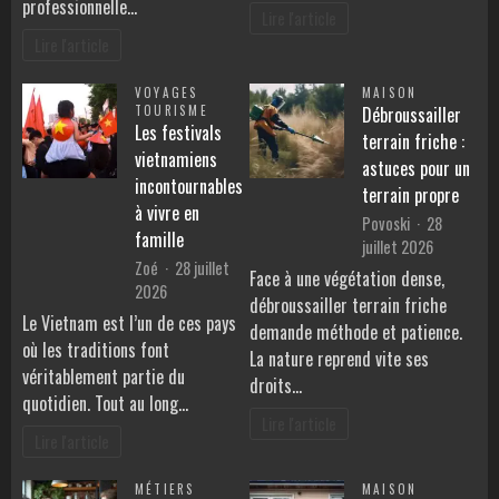
professionnelle…
Lire l'article
Lire l'article
VOYAGES
MAISON
TOURISME
Débroussailler
Les festivals
terrain friche :
vietnamiens
astuces pour un
incontournables
terrain propre
à vivre en
Povoski
28
famille
juillet 2026
Zoé
28 juillet
Face à une végétation dense,
2026
débroussailler terrain friche
Le Vietnam est l’un de ces pays
demande méthode et patience.
où les traditions font
La nature reprend vite ses
véritablement partie du
droits…
quotidien. Tout au long…
Lire l'article
Lire l'article
MÉTIERS
MAISON