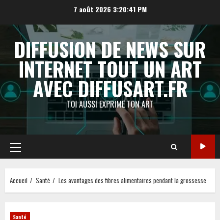
Aller
7 août 2026
3:20:42 PM
au
contenu
DIFFUSION DE NEWS SUR
INTERNET TOUT UN ART
AVEC DIFFUSART.FR
TOI AUSSI EXPRIME TON ART
Menu
principal
Accueil
Santé
Les avantages des fibres alimentaires pendant la grossesse
Santé