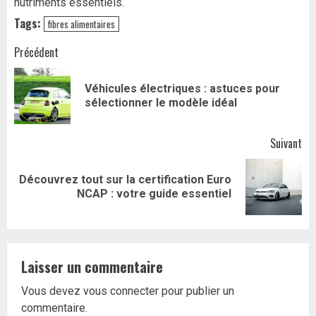
nutriments essentiels.
Tags:
fibres alimentaires
Navigation
Précédent
d’article
Véhicules électriques : astuces pour
Art
sélectionner le modèle idéal
pr
Suivant
Découvrez tout sur la certification Euro
Article
NCAP : votre guide essentiel
suivant:
Laisser un commentaire
Vous devez
vous connecter
pour publier un
commentaire.