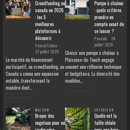
Crowdfunding au
Pompe à chaleur
canada en 2026
: quels critères
: les 5
prendre en
meilleures
compte avant de
plateformes à
se lancer ?
découvrir
Povoski
24
juillet 2026
Pascal Cabus
27 juillet 2026
Choisir une pompe à chaleur à
Le marché du financement
Plaisance-du-Touch engage
participatif, ou crowdfunding, au
souvent une réflexion technique
Canada a connu une expansion
et budgétaire. La diversité des
notable, transformant la
modèles…
manière dont…
Lire l'article
Lire l'article
MAISON
EXTÉRIEUR
Broyer des
Quelle est la
vegetaux pour un
taille idéale
jardin zéro
pour une haie