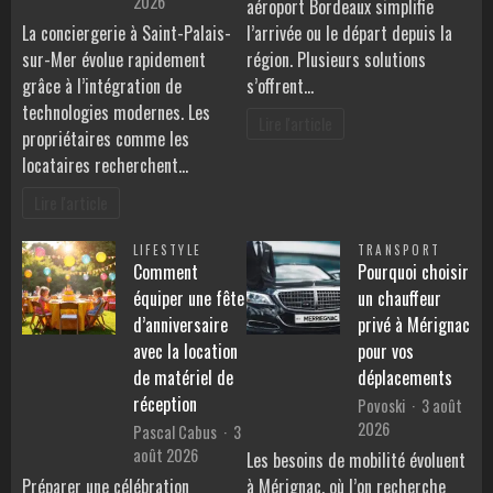
2026
aéroport Bordeaux simplifie
La conciergerie à Saint-Palais-
l’arrivée ou le départ depuis la
sur-Mer évolue rapidement
région. Plusieurs solutions
grâce à l’intégration de
s’offrent…
technologies modernes. Les
Lire l'article
propriétaires comme les
locataires recherchent…
Lire l'article
LIFESTYLE
TRANSPORT
Comment
Pourquoi choisir
équiper une fête
un chauffeur
d’anniversaire
privé à Mérignac
avec la location
pour vos
de matériel de
déplacements
réception
Povoski
3 août
2026
Pascal Cabus
3
août 2026
Les besoins de mobilité évoluent
Préparer une célébration
à Mérignac, où l’on recherche