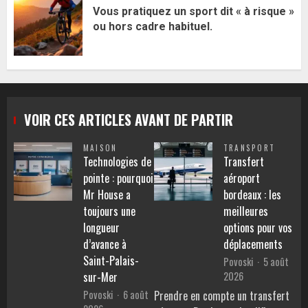
Vous pratiquez un sport dit « à risque »
ou hors cadre habituel.
VOIR CES ARTICLES AVANT DE PARTIR
MAISON
TRANSPORT
Technologies de
Transfert
pointe : pourquoi
aéroport
Mr House a
bordeaux : les
toujours une
meilleures
longueur
options pour vos
d’avance à
déplacements
Saint-Palais-
Povoski
5 août
2026
sur-Mer
Povoski
6 août
Prendre en compte un transfert