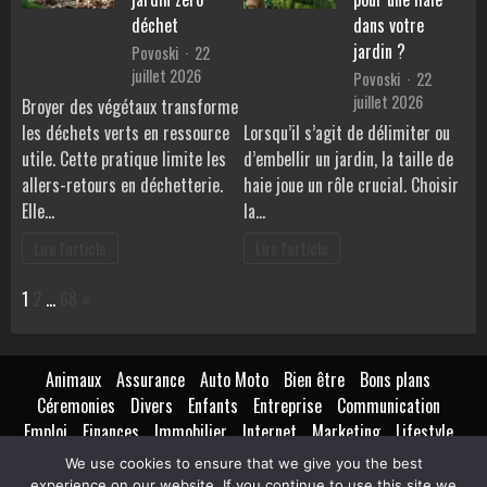
déchet
dans votre
jardin ?
Povoski
22
juillet 2026
Povoski
22
juillet 2026
Broyer des végétaux transforme
les déchets verts en ressource
Lorsqu’il s’agit de délimiter ou
utile. Cette pratique limite les
d’embellir un jardin, la taille de
allers-retours en déchetterie.
haie joue un rôle crucial. Choisir
Elle…
la…
Lire l'article
Lire l'article
Page:
Next
1
2
…
68
»
Animaux
Assurance
Auto Moto
Bien être
Bons plans
Céremonies
Divers
Enfants
Entreprise
Communication
Emploi
Finances
Immobilier
Internet
Marketing
Lifestyle
Loisirs
Maison
Extérieur
Intérieur
Maternité
Métiers
We use cookies to ensure that we give you the best
Mode
Nutrition
Santé
Seniors
Technologie
Transport
experience on our website. If you continue to use this site we