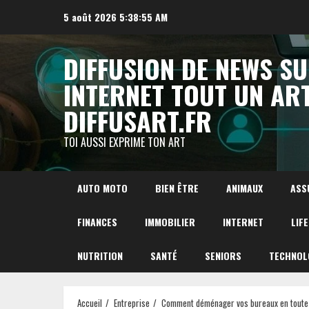
Aller
5 août 2026
5:38:56 AM
au
contenu
DIFFUSION DE NEWS S
INTERNET TOUT UN AR
DIFFUSART.FR
TOI AUSSI EXPRIME TON ART
AUTO MOTO
BIEN ÊTRE
ANIMAUX
ASS
FINANCES
IMMOBILIER
INTERNET
LIF
NUTRITION
SANTÉ
SENIORS
TECHNOL
Accueil
Entreprise
Comment déménager vos bureaux en toute 