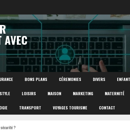
UR
T AVEC
URANCE
BONS PLANS
CÉREMONIES
DIVERS
ENFAN
ESTYLE
LOISIRS
MAISON
MARKETING
MATERNITÉ
OGIE
TRANSPORT
VOYAGES TOURISME
CONTACT
sécurité ?