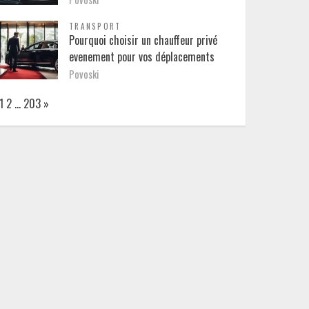
TRANSPORT
Pourquoi choisir un chauffeur privé
evenement pour vos déplacements
Povoski
Page:
Next
1
2
…
203
»