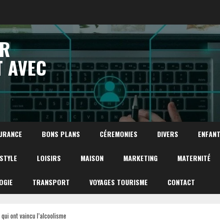
UR
T AVEC
URANCE
BONS PLANS
CÉREMONIES
DIVERS
ENFAN
ESTYLE
LOISIRS
MAISON
MARKETING
MATERNITÉ
OGIE
TRANSPORT
VOYAGES TOURISME
CONTACT
qui ont vaincu l’alcoolisme