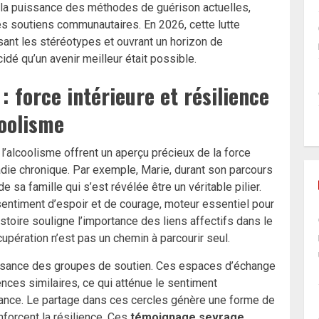
ent la puissance des méthodes de guérison actuelles,
es soutiens communautaires. En 2026, cette lutte
sant les stéréotypes et ouvrant un horizon de
cidé qu’un avenir meilleur était possible.
 force intérieure et résilience
coolisme
l’alcoolisme offrent un aperçu précieux de la force
ladie chronique. Par exemple, Marie, durant son parcours
e sa famille qui s’est révélée être un véritable pilier.
entiment d’espoir et de courage, moteur essentiel pour
stoire souligne l’importance des liens affectifs dans le
cupération n’est pas un chemin à parcourir seul.
uissance des groupes de soutien. Ces espaces d’échange
nces similaires, ce qui atténue le sentiment
nce. Le partage dans ces cercles génère une forme de
forcent la résilience. Ces
témoignage sevrage