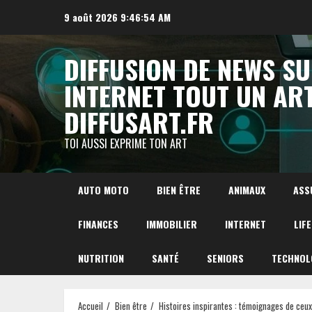
Aller
9 août 2026
9:46:56 AM
au
contenu
DIFFUSION DE NEWS S
INTERNET TOUT UN AR
DIFFUSART.FR
TOI AUSSI EXPRIME TON ART
AUTO MOTO
BIEN ÊTRE
ANIMAUX
ASS
FINANCES
IMMOBILIER
INTERNET
LIF
NUTRITION
SANTÉ
SENIORS
TECHNOL
Accueil
Bien être
Histoires inspirantes : témoignages de ceux 