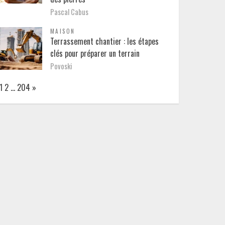
Pascal Cabus
MAISON
Terrassement chantier : les étapes
clés pour préparer un terrain
Povoski
Page:
Next
1
2
…
204
»