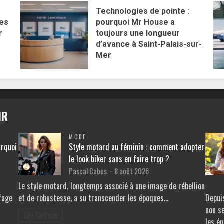
Technologies de pointe :
les
pourquoi Mr House a
r
toujours une longueur
d’avance à Saint-Palais-sur-
Mer
IR
MODE
urquoi
Style motard au féminin : comment adopter
le look biker sans en faire trop ?
Pascal Cabus
8 août 2026
Le style motard, longtemps associé à une image de rébellion
fage
et de robustesse, a su transcender les époques…
Depuis
non s
Lire l'article
les é