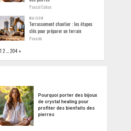
Pascal Cabus
MAISON
Terrassement chantier : les étapes
clés pour préparer un terrain
Povoski
Page:
Next
1
2
…
204
»
Pourquoi porter des bijoux
de crystal healing pour
profiter des bienfaits des
pierres