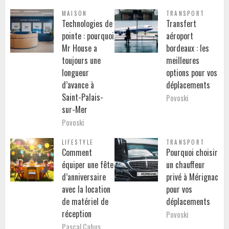
MAISON
TRANSPORT
Technologies de
Transfert
pointe : pourquoi
aéroport
Mr House a
bordeaux : les
toujours une
meilleures
longueur
options pour vos
d’avance à
déplacements
Saint-Palais-
Povoski
sur-Mer
Povoski
LIFESTYLE
TRANSPORT
Comment
Pourquoi choisir
équiper une fête
un chauffeur
d’anniversaire
privé à Mérignac
avec la location
pour vos
de matériel de
déplacements
réception
Povoski
Pascal Cabus