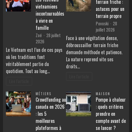
terrain friche :
vietnamiens
astuces pour un
incontournables
terrain propre
à vivre en
Povoski
28
famille
juillet 2026
Zoé
28 juillet
Face à une végétation dense,
2026
débroussailler terrain friche
Le Vietnam est l’un de ces pays
demande méthode et patience.
où les traditions font
La nature reprend vite ses
véritablement partie du
droits…
quotidien. Tout au long…
Lire l'article
Lire l'article
MÉTIERS
MAISON
Crowdfunding au
Pompe à chaleur
canada en 2026
: quels critères
: les 5
prendre en
meilleures
compte avant de
plateformes à
se lancer ?