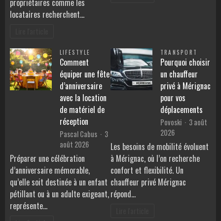
propriétaires comme les
locataires recherchent…
Lire l'article
LIFESTYLE
TRANSPORT
Comment
Pourquoi choisir
équiper une fête
un chauffeur
d’anniversaire
privé à Mérignac
avec la location
pour vos
de matériel de
déplacements
réception
Povoski
3 août
2026
Pascal Cabus
3
août 2026
Les besoins de mobilité évoluent
Préparer une célébration
à Mérignac, où l’on recherche
d’anniversaire mémorable,
confort et flexibilité. Un
qu’elle soit destinée à un enfant
chauffeur privé Mérignac
pétillant ou à un adulte exigeant,
répond…
représente…
Lire l'article