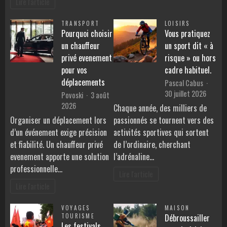
Lire l'article
TRANSPORT
LOISIRS
Pourquoi choisir
Vous pratiquez
un chauffeur
un sport dit « à
privé evenement
risque » ou hors
pour vos
cadre habituel.
déplacements
Pascal Cabus
30 juillet 2026
Povoski
3 août
2026
Chaque année, des milliers de
Organiser un déplacement lors
passionnés se tournent vers des
d’un événement exige précision
activités sportives qui sortent
et fiabilité. Un chauffeur privé
de l’ordinaire, cherchant
evenement apporte une solution
l’adrénaline…
professionnelle…
Lire l'article
Lire l'article
VOYAGES
MAISON
TOURISME
Débroussailler
Les festivals