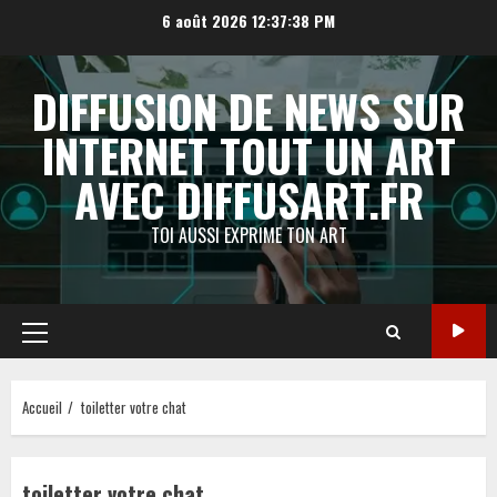
Aller
6 août 2026
12:37:39 PM
au
contenu
DIFFUSION DE NEWS SUR
INTERNET TOUT UN ART
AVEC DIFFUSART.FR
TOI AUSSI EXPRIME TON ART
Menu
principal
Accueil
toiletter votre chat
toiletter votre chat