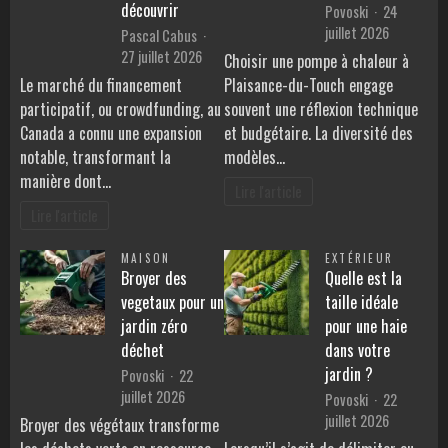
découvrir
Povoski
24
juillet 2026
Pascal Cabus
27 juillet 2026
Choisir une pompe à chaleur à
Le marché du financement
Plaisance-du-Touch engage
participatif, ou crowdfunding, au
souvent une réflexion technique
Canada a connu une expansion
et budgétaire. La diversité des
notable, transformant la
modèles…
manière dont…
Lire l'article
Lire l'article
MAISON
EXTÉRIEUR
Broyer des
Quelle est la
vegetaux pour un
taille idéale
jardin zéro
pour une haie
déchet
dans votre
jardin ?
Povoski
22
juillet 2026
Povoski
22
juillet 2026
Broyer des végétaux transforme