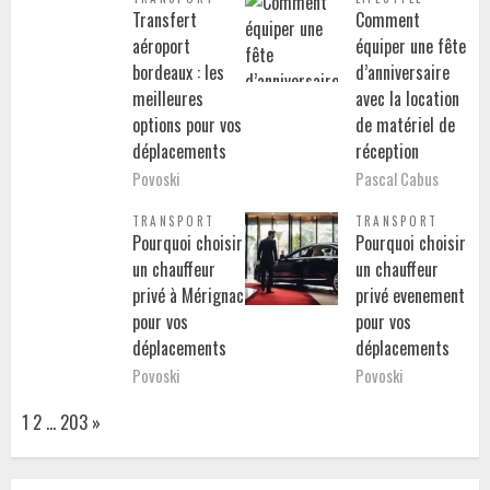
Transfert
Comment
aéroport
équiper une fête
bordeaux : les
d’anniversaire
meilleures
avec la location
options pour vos
de matériel de
déplacements
réception
Povoski
Pascal Cabus
TRANSPORT
TRANSPORT
Pourquoi choisir
Pourquoi choisir
un chauffeur
un chauffeur
privé à Mérignac
privé evenement
pour vos
pour vos
déplacements
déplacements
Povoski
Povoski
Page:
Next
1
2
…
203
»