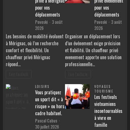
privé à Mérignac
privé evenement
pour vos
pour vos
déplacements
déplacements
Povoski
3 août
Povoski
3 août
2026
2026
Les besoins de mobilité évoluent
Organiser un déplacement lors
à Mérignac, où l’on recherche
d’un événement exige précision
confort et flexibilité. Un
et fiabilité. Un chauffeur privé
chauffeur privé Mérignac
evenement apporte une solution
répond…
professionnelle…
Lire l'article
Lire l'article
LOISIRS
VOYAGES
Vous pratiquez
TOURISME
Les festivals
un sport dit « à
vietnamiens
risque » ou hors
incontournables
cadre habituel.
à vivre en
Pascal Cabus
famille
30 juillet 2026