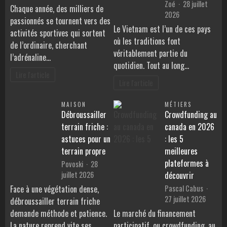
Zoé
28 juillet
Chaque année, des milliers de
2026
passionnés se tournent vers des
Le Vietnam est l’un de ces pays
activités sportives qui sortent
où les traditions font
de l’ordinaire, cherchant
véritablement partie du
l’adrénaline…
quotidien. Tout au long…
Lire l'article
Lire l'article
MAISON
MÉTIERS
Débroussailler
Crowdfunding au
terrain friche :
canada en 2026
astuces pour un
: les 5
terrain propre
meilleures
plateformes à
Povoski
28
juillet 2026
découvrir
Pascal Cabus
Face à une végétation dense,
27 juillet 2026
débroussailler terrain friche
demande méthode et patience.
Le marché du financement
La nature reprend vite ses
participatif, ou crowdfunding, au