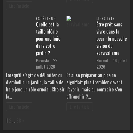
Lire l'article
EXTÉRIEUR
LIFESTYLE
Quelle est la
Être prêt sans
taille idéale
vivre dans la
pour une haie
peur : la nouvelle
dans votre
vision du
jardin ?
survivalisme
Povoski
22
Florent
16 juillet
juillet 2026
2026
Lorsqu’il s’agit de délimiter ou
Et si se préparer au pire ne
d’embellir un jardin, la taille de
signifiait plus trembler devant
haie joue un rôle crucial. Choisir
l’avenir, mais au contraire s’en
la…
affranchir ?…
Lire l'article
Lire l'article
Page:
Next
1
2
…
68
»