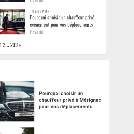
TRANSPORT
Pourquoi choisir un chauffeur privé
evenement pour vos déplacements
Povoski
Page:
Next
1
2
…
203
»
Pourquoi choisir un
chauffeur privé à Mérignac
pour vos déplacements