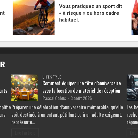
Vous pratiquez un sport dit
nt
« à risque » ou hors cadre
habituel.
IR
LIFESTYLE
Comment équiper une fête d’anniversaire
ents
avec la location de matériel de réception
Pascal Cabus
3 août 2026
plifie
Préparer une célébration d’anniversaire mémorable, qu’elle
Les be
ions
soit destinée à un enfant pétillant ou à un adulte exigeant,
recher
représente…
répon
Lire l'article
Lire 