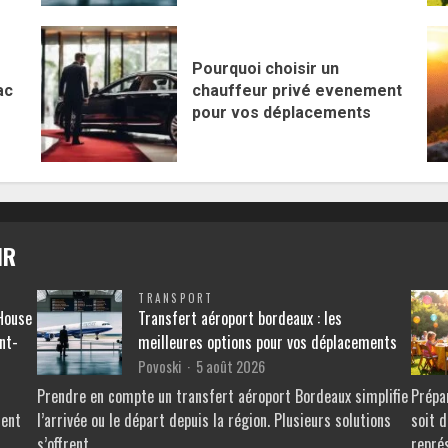
Pourquoi choisir un
ac
chauffeur privé evenement
pour vos déplacements
IR
TRANSPORT
 House
Transfert aéroport bordeaux : les
nt-
meilleures options pour vos déplacements
Povoski
5 août 2026
Prendre en compte un transfert aéroport Bordeaux simplifie
Prépa
ment
l’arrivée ou le départ depuis la région. Plusieurs solutions
soit d
s’offrent…
repré