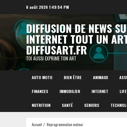
Aller
6 août 2026
1:49:55 PM
au
contenu
DIFFUSION DE NEWS S
INTERNET TOUT UN AR
DIFFUSART.FR
TOI AUSSI EXPRIME TON ART
AUTO MOTO
BIEN ÊTRE
ANIMAUX
ASS
FINANCES
IMMOBILIER
INTERNET
LIF
NUTRITION
SANTÉ
SENIORS
TECHNOL
Accueil
Reprogrammation moteur