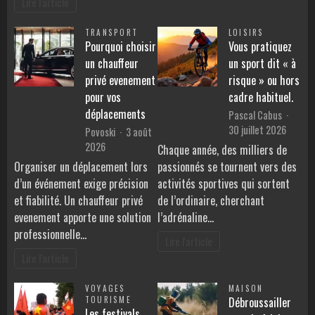
Lire l'article
TRANSPORT
LOISIRS
Pourquoi choisir
Vous pratiquez
un chauffeur
un sport dit « à
privé evenement
risque » ou hors
pour vos
cadre habituel.
déplacements
Pascal Cabus
30 juillet 2026
Povoski
3 août
2026
Chaque année, des milliers de
Organiser un déplacement lors
passionnés se tournent vers des
d’un événement exige précision
activités sportives qui sortent
et fiabilité. Un chauffeur privé
de l’ordinaire, cherchant
evenement apporte une solution
l’adrénaline…
professionnelle…
Lire l'article
Lire l'article
VOYAGES
MAISON
TOURISME
Débroussailler
Les festivals