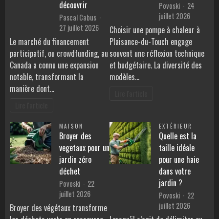
découvrir
Povoski
24
juillet 2026
Pascal Cabus
27 juillet 2026
Choisir une pompe à chaleur à
Le marché du financement
Plaisance-du-Touch engage
participatif, ou crowdfunding, au
souvent une réflexion technique
Canada a connu une expansion
et budgétaire. La diversité des
notable, transformant la
modèles…
manière dont…
Lire l'article
Lire l'article
MAISON
EXTÉRIEUR
Broyer des
Quelle est la
vegetaux pour un
taille idéale
jardin zéro
pour une haie
déchet
dans votre
jardin ?
Povoski
22
juillet 2026
Povoski
22
juillet 2026
Broyer des végétaux transforme