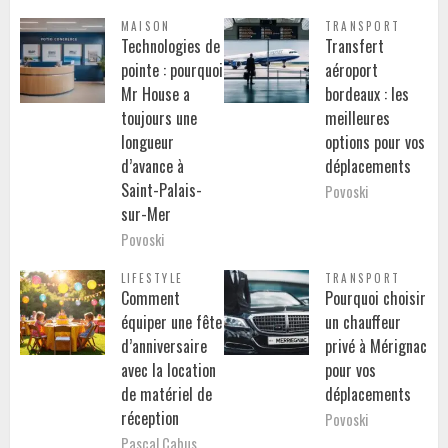
MAISON
TRANSPORT
Technologies de
Transfert
pointe : pourquoi
aéroport
Mr House a
bordeaux : les
toujours une
meilleures
longueur
options pour vos
d’avance à
déplacements
Saint-Palais-
Povoski
sur-Mer
Povoski
LIFESTYLE
TRANSPORT
Comment
Pourquoi choisir
équiper une fête
un chauffeur
d’anniversaire
privé à Mérignac
avec la location
pour vos
de matériel de
déplacements
réception
Povoski
Pascal Cabus