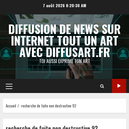
Aller
7 août 2026
8:20:30 AM
au
contenu
DIFFUSION DE NEWS SUR
INTERNET TOUT UN ART
AVEC DIFFUSART.FR
TOI AUSSI EXPRIME TON ART
Menu
principal
Accueil
recherche de fuite non destructive 92
recherche de fuite non destructive 92