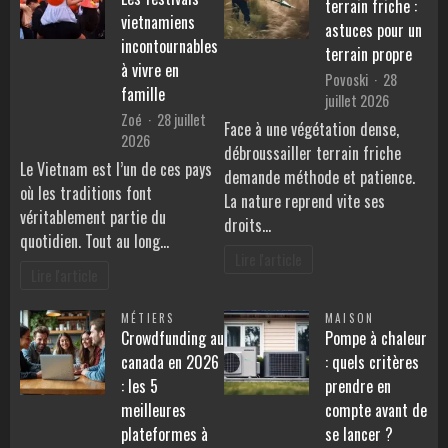
terrain friche :
vietnamiens
astuces pour un
incontournables
terrain propre
à vivre en
Povoski
28
famille
juillet 2026
Zoé
28 juillet
Face à une végétation dense,
2026
débroussailler terrain friche
Le Vietnam est l’un de ces pays
demande méthode et patience.
où les traditions font
La nature reprend vite ses
véritablement partie du
droits…
quotidien. Tout au long…
Lire l'article
Lire l'article
MÉTIERS
MAISON
Crowdfunding au
Pompe à chaleur
canada en 2026
: quels critères
: les 5
prendre en
meilleures
compte avant de
plateformes à
se lancer ?