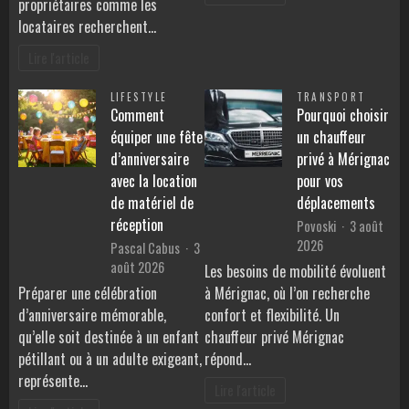
propriétaires comme les
locataires recherchent…
Lire l'article
LIFESTYLE
TRANSPORT
Comment
Pourquoi choisir
équiper une fête
un chauffeur
d’anniversaire
privé à Mérignac
avec la location
pour vos
de matériel de
déplacements
réception
Povoski
3 août
2026
Pascal Cabus
3
août 2026
Les besoins de mobilité évoluent
Préparer une célébration
à Mérignac, où l’on recherche
d’anniversaire mémorable,
confort et flexibilité. Un
qu’elle soit destinée à un enfant
chauffeur privé Mérignac
pétillant ou à un adulte exigeant,
répond…
représente…
Lire l'article