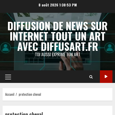
Aller
8 août 2026
1:38:53 PM
au
contenu
DIFFUSION DE NEWS SUR
INTERNET TOUT UN ART
AVEC DIFFUSART.FR
TOI AUSSI EXPRIME TON ART
Menu
principal
Accueil
protection cheval
protection cheval