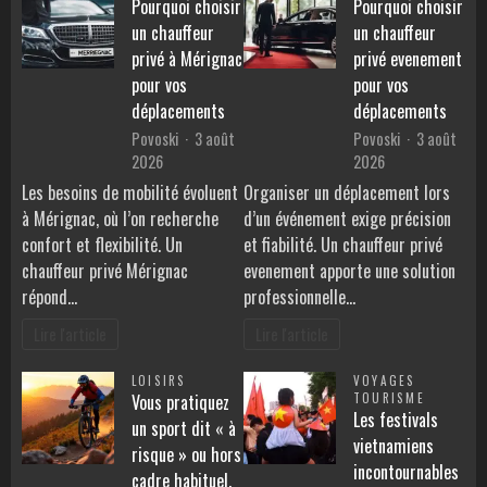
Pourquoi choisir
Pourquoi choisir
un chauffeur
un chauffeur
privé à Mérignac
privé evenement
pour vos
pour vos
déplacements
déplacements
Povoski
3 août
Povoski
3 août
2026
2026
Les besoins de mobilité évoluent
Organiser un déplacement lors
à Mérignac, où l’on recherche
d’un événement exige précision
confort et flexibilité. Un
et fiabilité. Un chauffeur privé
chauffeur privé Mérignac
evenement apporte une solution
répond…
professionnelle…
Lire l'article
Lire l'article
LOISIRS
VOYAGES
Vous pratiquez
TOURISME
Les festivals
un sport dit « à
vietnamiens
risque » ou hors
incontournables
cadre habituel.