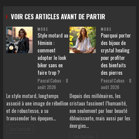
VOIR CES ARTICLES AVANT DE PARTIR
MODE
MODE
Style motard au
Pourquoi porter
féminin :
des bijoux de
comment
crystal healing
adopter le look
pour profiter
biker sans en
des bienfaits
faire trop ?
des pierres
Pascal Cabus
8
Pascal Cabus
8
août 2026
août 2026
Le style motard, longtemps
Depuis des millénaires, les
associé à une image de rébellion
cristaux fascinent l’humanité,
et de robustesse, a su
non seulement par leur beauté
transcender les époques…
éblouissante, mais aussi par les
énergies…
Lire l'article
Lire l'article