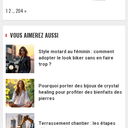
Page:
Next
1
2
…
204
»
VOUS AIMEREZ AUSSI
Style motard au féminin : comment
adopter le look biker sans en faire
trop ?
Pourquoi porter des bijoux de crystal
healing pour profiter des bienfaits des
pierres
Terrassement chantier : les étapes