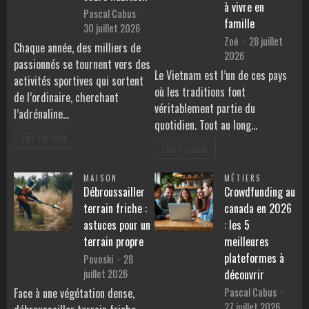
à vivre en
Pascal Cabus
famille
30 juillet 2026
Zoé
28 juillet
Chaque année, des milliers de
2026
passionnés se tournent vers des
Le Vietnam est l’un de ces pays
activités sportives qui sortent
où les traditions font
de l’ordinaire, cherchant
véritablement partie du
l’adrénaline…
quotidien. Tout au long…
Lire l'article
Lire l'article
MAISON
MÉTIERS
Débroussailler
Crowdfunding au
terrain friche :
canada en 2026
astuces pour un
: les 5
terrain propre
meilleures
plateformes à
Povoski
28
juillet 2026
découvrir
Pascal Cabus
Face à une végétation dense,
27 juillet 2026