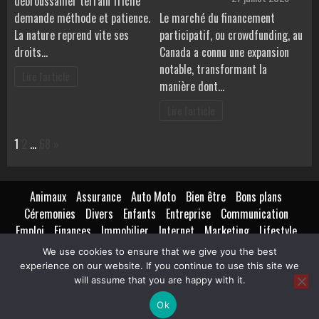
débroussailler terrain friche
demande méthode et patience.
Le marché du financement
La nature reprend vite ses
participatif, ou crowdfunding, au
droits…
Canada a connu une expansion
notable, transformant la
Lire l'article
manière dont…
Lire l'article
Page:
Next
1
2
…
68
»
Animaux
Assurance
Auto Moto
Bien être
Bons plans
Céremonies
Divers
Enfants
Entreprise
Communication
Emploi
Finances
Immobilier
Internet
Marketing
Lifestyle
Loisirs
Maison
Extérieur
Intérieur
Maternité
Métiers
We use cookies to ensure that we give you the best
Mode
Nutrition
Santé
Seniors
Technologie
Transport
experience on our website. If you continue to use this site we
Voyages Tourisme
will assume that you are happy with it.
Ok
Copyright © All rights reserved.
|
BroadNews
par AF themes