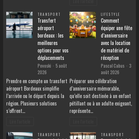
Lire l'article
TRANSPORT
LIFESTYLE
Transfert
Comment
aéroport
équiper une fête
bordeaux : les
d’anniversaire
meilleures
avec la location
options pour vos
de matériel de
déplacements
réception
Povoski
5 août
Pascal Cabus
3
2026
août 2026
Prendre en compte un transfert
Préparer une célébration
aéroport Bordeaux simplifie
d’anniversaire mémorable,
l’arrivée ou le départ depuis la
qu’elle soit destinée à un enfant
région. Plusieurs solutions
pétillant ou à un adulte exigeant,
s’offrent…
représente…
Lire l'article
Lire l'article
TRANSPORT
TRANSPORT