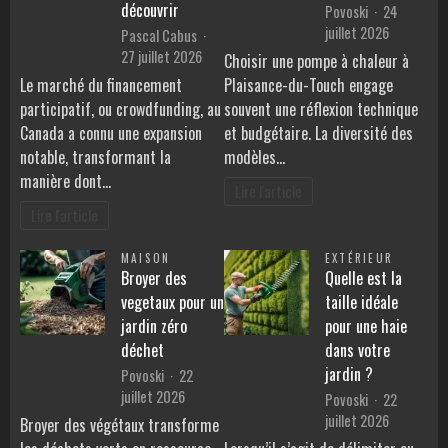
découvrir
Povoski
24
juillet 2026
Pascal Cabus
27 juillet 2026
Choisir une pompe à chaleur à
Le marché du financement
Plaisance-du-Touch engage
participatif, ou crowdfunding, au
souvent une réflexion technique
Canada a connu une expansion
et budgétaire. La diversité des
notable, transformant la
modèles…
manière dont…
Lire l'article
Lire l'article
MAISON
EXTÉRIEUR
Broyer des
Quelle est la
vegetaux pour un
taille idéale
jardin zéro
pour une haie
déchet
dans votre
jardin ?
Povoski
22
juillet 2026
Povoski
22
juillet 2026
Broyer des végétaux transforme