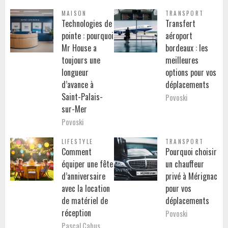
MAISON
TRANSPORT
Technologies de
Transfert
pointe : pourquoi
aéroport
Mr House a
bordeaux : les
toujours une
meilleures
longueur
options pour vos
d’avance à
déplacements
Saint-Palais-
Povoski
sur-Mer
Povoski
LIFESTYLE
TRANSPORT
Comment
Pourquoi choisir
équiper une fête
un chauffeur
d’anniversaire
privé à Mérignac
avec la location
pour vos
de matériel de
déplacements
réception
Povoski
Pascal Cabus