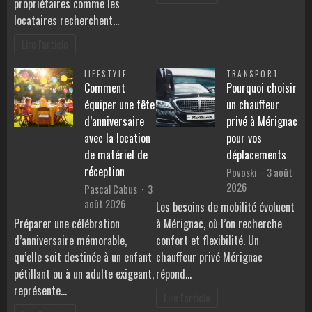
propriétaires comme les
locataires recherchent…
Lire l'article
LIFESTYLE
TRANSPORT
Comment
Pourquoi choisir
équiper une fête
un chauffeur
d’anniversaire
privé à Mérignac
avec la location
pour vos
de matériel de
déplacements
réception
Povoski
3 août
2026
Pascal Cabus
3
août 2026
Les besoins de mobilité évoluent
Préparer une célébration
à Mérignac, où l’on recherche
d’anniversaire mémorable,
confort et flexibilité. Un
qu’elle soit destinée à un enfant
chauffeur privé Mérignac
pétillant ou à un adulte exigeant,
répond…
représente…
Lire l'article