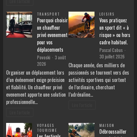
Lire l'article
TRANSPORT
LOISIRS
Pourquoi choisir
Vous pratiquez
un chauffeur
un sport dit « à
privé evenement
risque » ou hors
pour vos
cadre habituel.
déplacements
Pascal Cabus
30 juillet 2026
Povoski
3 août
2026
Chaque année, des milliers de
Organiser un déplacement lors
passionnés se tournent vers des
d’un événement exige précision
activités sportives qui sortent
et fiabilité. Un chauffeur privé
de l’ordinaire, cherchant
evenement apporte une solution
l’adrénaline…
professionnelle…
Lire l'article
Lire l'article
VOYAGES
MAISON
TOURISME
Débroussailler
Les festivals