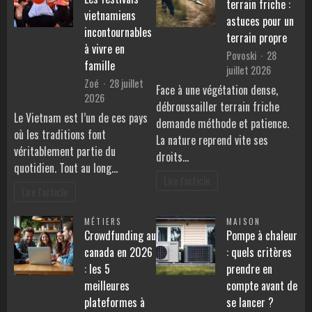
terrain friche :
vietnamiens
astuces pour un
incontournables
terrain propre
à vivre en
Povoski
28
famille
juillet 2026
Zoé
28 juillet
Face à une végétation dense,
2026
débroussailler terrain friche
Le Vietnam est l’un de ces pays
demande méthode et patience.
où les traditions font
La nature reprend vite ses
véritablement partie du
droits…
quotidien. Tout au long…
Lire l'article
Lire l'article
MÉTIERS
MAISON
Crowdfunding au
Pompe à chaleur
canada en 2026
: quels critères
: les 5
prendre en
meilleures
compte avant de
plateformes à
se lancer ?