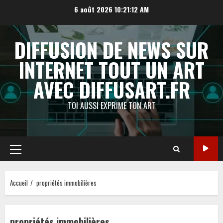
Aller
6 août 2026
10:21:13 AM
au
contenu
DIFFUSION DE NEWS SUR
INTERNET TOUT UN ART
AVEC DIFFUSART.FR
TOI AUSSI EXPRIME TON ART
Menu
principal
Accueil
propriétés immobilières
propriétés immobilières