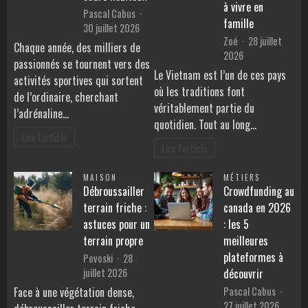
à vivre en
Pascal Cabus
famille
30 juillet 2026
Zoé
28 juillet
Chaque année, des milliers de
2026
passionnés se tournent vers des
Le Vietnam est l’un de ces pays
activités sportives qui sortent
où les traditions font
de l’ordinaire, cherchant
véritablement partie du
l’adrénaline…
quotidien. Tout au long…
Lire l'article
Lire l'article
MAISON
MÉTIERS
Débroussailler
Crowdfunding au
terrain friche :
canada en 2026
astuces pour un
: les 5
terrain propre
meilleures
plateformes à
Povoski
28
juillet 2026
découvrir
Pascal Cabus
Face à une végétation dense,
27 juillet 2026