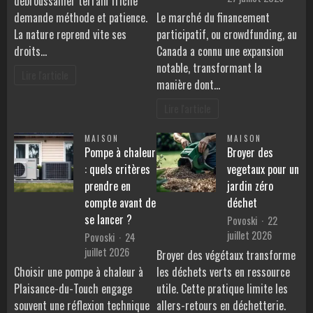
débroussailler terrain friche
demande méthode et patience.
Le marché du financement
La nature reprend vite ses
participatif, ou crowdfunding, au
droits…
Canada a connu une expansion
notable, transformant la
Lire l'article
manière dont…
Lire l'article
MAISON
MAISON
Pompe à chaleur
Broyer des
: quels critères
vegetaux pour un
prendre en
jardin zéro
compte avant de
déchet
se lancer ?
Povoski
22
juillet 2026
Povoski
24
juillet 2026
Broyer des végétaux transforme
Choisir une pompe à chaleur à
les déchets verts en ressource
Plaisance-du-Touch engage
utile. Cette pratique limite les
souvent une réflexion technique
allers-retours en déchetterie.