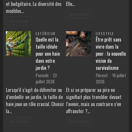
et budgétaire. La diversité des
Elle…
modèles…
Lire l'article
Lire l'article
EXTÉRIEUR
LIFESTYLE
Quelle est la
Être prêt sans
taille idéale
vivre dans la
pour une haie
peur : la nouvelle
dans votre
vision du
jardin ?
survivalisme
Povoski
22
Florent
16 juillet
juillet 2026
2026
Lorsqu’il s’agit de délimiter ou
Et si se préparer au pire ne
d’embellir un jardin, la taille de
signifiait plus trembler devant
haie joue un rôle crucial. Choisir
l’avenir, mais au contraire s’en
la…
affranchir ?…
Lire l'article
Lire l'article