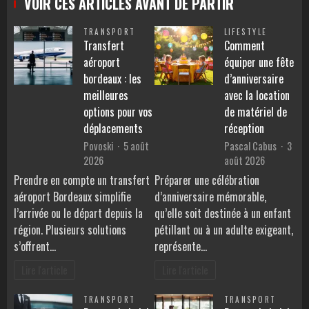
VOIR CES ARTICLES AVANT DE PARTIR
TRANSPORT
LIFESTYLE
Transfert
Comment
aéroport
équiper une fête
bordeaux : les
d’anniversaire
meilleures
avec la location
options pour vos
de matériel de
déplacements
réception
Povoski
5 août
Pascal Cabus
3
2026
août 2026
Prendre en compte un transfert
Préparer une célébration
aéroport Bordeaux simplifie
d’anniversaire mémorable,
l’arrivée ou le départ depuis la
qu’elle soit destinée à un enfant
région. Plusieurs solutions
pétillant ou à un adulte exigeant,
s’offrent…
représente…
Lire l'article
Lire l'article
TRANSPORT
TRANSPORT