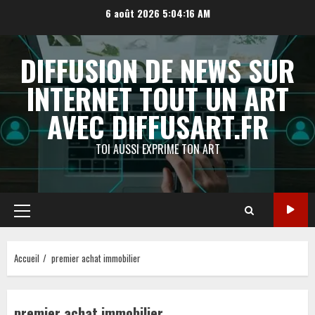
Aller
6 août 2026
5:04:17 AM
au
contenu
DIFFUSION DE NEWS SUR
INTERNET TOUT UN ART
AVEC DIFFUSART.FR
TOI AUSSI EXPRIME TON ART
Menu
principal
Accueil
premier achat immobilier
premier achat immobilier