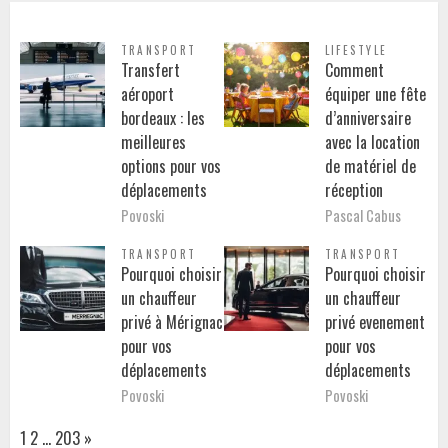
TRANSPORT
LIFESTYLE
Transfert
Comment
aéroport
équiper une fête
bordeaux : les
d’anniversaire
meilleures
avec la location
options pour vos
de matériel de
déplacements
réception
Povoski
Pascal Cabus
TRANSPORT
TRANSPORT
Pourquoi choisir
Pourquoi choisir
un chauffeur
un chauffeur
privé à Mérignac
privé evenement
pour vos
pour vos
déplacements
déplacements
Povoski
Povoski
Page:
Next
1
2
…
203
»