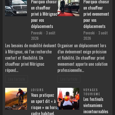
Pourquoi choisir
Pourquoi choisir
un chauffeur
un chauffeur
privé à Mérignac
privé evenement
pour vos
pour vos
déplacements
déplacements
Povoski
3 août
Povoski
3 août
2026
2026
Les besoins de mobilité évoluent
Organiser un déplacement lors
à Mérignac, où l’on recherche
d’un événement exige précision
confort et flexibilité. Un
et fiabilité. Un chauffeur privé
chauffeur privé Mérignac
evenement apporte une solution
répond…
professionnelle…
Lire l'article
Lire l'article
LOISIRS
VOYAGES
Vous pratiquez
TOURISME
Les festivals
un sport dit « à
vietnamiens
risque » ou hors
incontournables
cadre habituel.