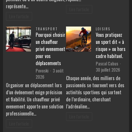
représente…
Lire l'article
Lire l'article
TRANSPORT
LOISIRS
Pourquoi choisir
Vous pratiquez
un chauffeur
un sport dit « à
privé evenement
risque » ou hors
pour vos
cadre habituel.
déplacements
Pascal Cabus
30 juillet 2026
Povoski
3 août
2026
Chaque année, des milliers de
Organiser un déplacement lors
passionnés se tournent vers des
d’un événement exige précision
activités sportives qui sortent
et fiabilité. Un chauffeur privé
de l’ordinaire, cherchant
evenement apporte une solution
l’adrénaline…
professionnelle…
Lire l'article
Lire l'article