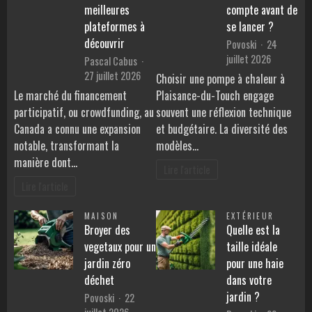
meilleures
compte avant de
plateformes à
se lancer ?
découvrir
Povoski
24
juillet 2026
Pascal Cabus
27 juillet 2026
Choisir une pompe à chaleur à
Le marché du financement
Plaisance-du-Touch engage
participatif, ou crowdfunding, au
souvent une réflexion technique
Canada a connu une expansion
et budgétaire. La diversité des
notable, transformant la
modèles…
manière dont…
Lire l'article
Lire l'article
MAISON
EXTÉRIEUR
Broyer des
Quelle est la
vegetaux pour un
taille idéale
jardin zéro
pour une haie
déchet
dans votre
jardin ?
Povoski
22