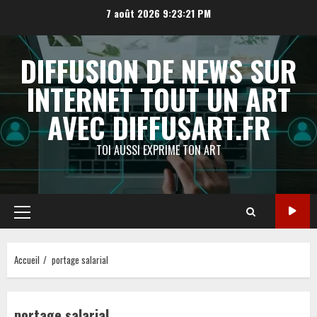
Aller
7 août 2026
9:23:21 PM
au
contenu
DIFFUSION DE NEWS SUR
INTERNET TOUT UN ART
AVEC DIFFUSART.FR
TOI AUSSI EXPRIME TON ART
Menu
principal
Accueil
portage salarial
portage salarial