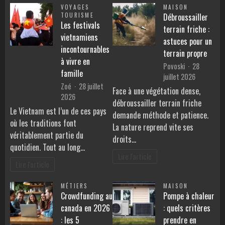
VOYAGES
MAISON
TOURISME
Débroussailler
Les festivals
terrain friche :
vietnamiens
astuces pour un
incontournables
terrain propre
à vivre en
Povoski
28
famille
juillet 2026
Zoé
28 juillet
Face à une végétation dense,
2026
débroussailler terrain friche
Le Vietnam est l’un de ces pays
demande méthode et patience.
où les traditions font
La nature reprend vite ses
véritablement partie du
droits…
quotidien. Tout au long…
Lire l'article
Lire l'article
MÉTIERS
MAISON
Crowdfunding au
Pompe à chaleur
canada en 2026
: quels critères
: les 5
prendre en