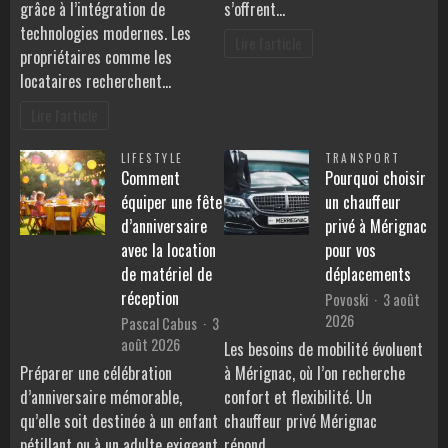
grâce à l’intégration de
s’offrent…
technologies modernes. Les
Lire l'article
propriétaires comme les
locataires recherchent…
Lire l'article
LIFESTYLE
TRANSPORT
Comment
Pourquoi choisir
équiper une fête
un chauffeur
d’anniversaire
privé à Mérignac
avec la location
pour vos
de matériel de
déplacements
réception
Povoski
3 août
2026
Pascal Cabus
3
août 2026
Les besoins de mobilité évoluent
Préparer une célébration
à Mérignac, où l’on recherche
d’anniversaire mémorable,
confort et flexibilité. Un
qu’elle soit destinée à un enfant
chauffeur privé Mérignac
pétillant ou à un adulte exigeant,
répond…