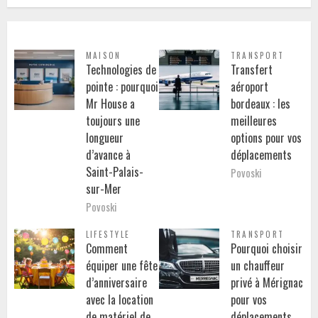
MAISON
TRANSPORT
Technologies de
Transfert
pointe : pourquoi
aéroport
Mr House a
bordeaux : les
toujours une
meilleures
longueur
options pour vos
d’avance à
déplacements
Saint-Palais-
Povoski
sur-Mer
Povoski
LIFESTYLE
TRANSPORT
Comment
Pourquoi choisir
équiper une fête
un chauffeur
d’anniversaire
privé à Mérignac
avec la location
pour vos
de matériel de
déplacements