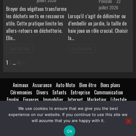
juillet 2026
Povoski
22
juillet 2026
Broyer des végétaux transforme
les déchets verts en ressource
Lorsqu’il s’agit de délimiter ou
utile. Cette pratique limite les
d’embellir un jardin, la taille de
allers-retours en déchetterie.
haie joue un rôle crucial. Choisir
Elle…
la…
Lire l'article
Lire l'article
Page:
Next
1
2
…
68
»
Animaux
Assurance
Auto Moto
Bien être
Bons plans
Céremonies
Divers
Enfants
Entreprise
Communication
Emploi
Finances
Immobilier
Internet
Marketing
Lifestyle
Loisirs
Maison
Extérieur
Intérieur
Maternité
Métiers
We use cookies to ensure that we give you the best
Mode
Nutrition
Santé
Seniors
Technologie
Transport
experience on our website. If you continue to use this site we
Voyages Tourisme
will assume that you are happy with it.
Ok
Copyright © All rights reserved.
|
BroadNews
par AF themes