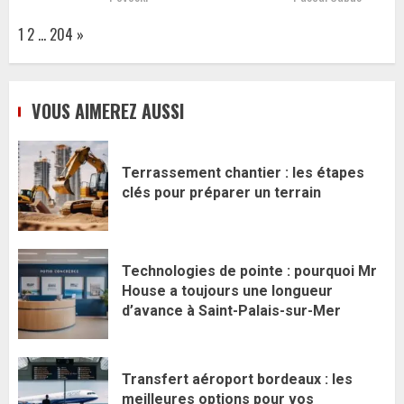
Page:
Next
1
2
…
204
»
VOUS AIMEREZ AUSSI
Terrassement chantier : les étapes
clés pour préparer un terrain
Technologies de pointe : pourquoi Mr
House a toujours une longueur
d’avance à Saint-Palais-sur-Mer
Transfert aéroport bordeaux : les
meilleures options pour vos