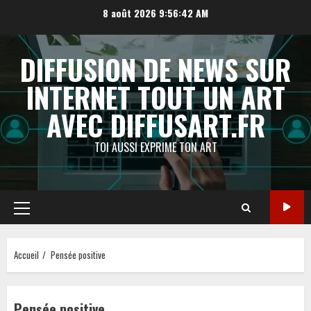
Aller
8 août 2026
9:56:43 AM
au
contenu
DIFFUSION DE NEWS SUR
INTERNET TOUT UN ART
AVEC DIFFUSART.FR
TOI AUSSI EXPRIME TON ART
Menu
principal
Accueil
Pensée positive
Pensée positive