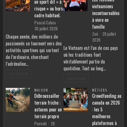
un sport dit « à
vietnamiens
risque » ou hors
incontournables
cadre habituel.
à vivre en
Pascal Cabus
famille
30 juillet 2026
Zoé
28 juillet
Chaque année, des milliers de
2026
passionnés se tournent vers des
Le Vietnam est l’un de ces pays
activités sportives qui sortent
où les traditions font
de l’ordinaire, cherchant
véritablement partie du
l’adrénaline…
quotidien. Tout au long…
Lire l'article
Lire l'article
MAISON
MÉTIERS
Débroussailler
Crowdfunding au
terrain friche :
canada en 2026
astuces pour un
: les 5
terrain propre
meilleures
plateformes à
Povoski
28