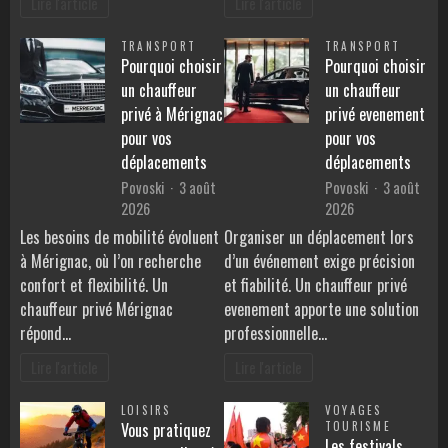
Lire l'article
Lire l'article
TRANSPORT
TRANSPORT
Pourquoi choisir
Pourquoi choisir
un chauffeur
un chauffeur
privé à Mérignac
privé evenement
pour vos
pour vos
déplacements
déplacements
Povoski
3 août
Povoski
3 août
2026
2026
Les besoins de mobilité évoluent
Organiser un déplacement lors
à Mérignac, où l’on recherche
d’un événement exige précision
confort et flexibilité. Un
et fiabilité. Un chauffeur privé
chauffeur privé Mérignac
evenement apporte une solution
répond…
professionnelle…
Lire l'article
Lire l'article
LOISIRS
VOYAGES
Vous pratiquez
TOURISME
Les festivals