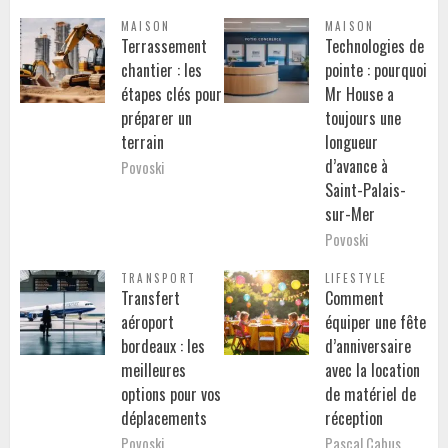
MAISON
MAISON
Terrassement
Technologies de
chantier : les
pointe : pourquoi
étapes clés pour
Mr House a
préparer un
toujours une
terrain
longueur
d’avance à
Povoski
Saint-Palais-
sur-Mer
Povoski
TRANSPORT
LIFESTYLE
Transfert
Comment
aéroport
équiper une fête
bordeaux : les
d’anniversaire
meilleures
avec la location
options pour vos
de matériel de
déplacements
réception
Povoski
Pascal Cabus