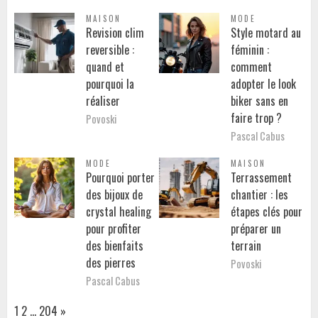
MAISON
MODE
Revision clim
Style motard au
reversible :
féminin :
quand et
comment
pourquoi la
adopter le look
réaliser
biker sans en
faire trop ?
Povoski
Pascal Cabus
MODE
MAISON
Pourquoi porter
Terrassement
des bijoux de
chantier : les
crystal healing
étapes clés pour
pour profiter
préparer un
des bienfaits
terrain
des pierres
Povoski
Pascal Cabus
Page:
Next
1
2
…
204
»