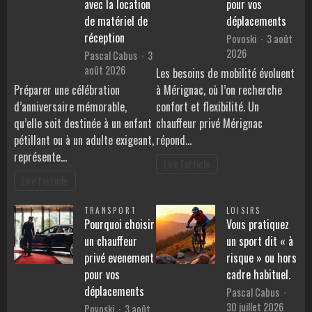
avec la location
pour vos
de matériel de
déplacements
réception
Povoski
3 août
2026
Pascal Cabus
3
août 2026
Les besoins de mobilité évoluent
Préparer une célébration
à Mérignac, où l’on recherche
d’anniversaire mémorable,
confort et flexibilité. Un
qu’elle soit destinée à un enfant
chauffeur privé Mérignac
pétillant ou à un adulte exigeant,
répond…
représente…
Lire l'article
Lire l'article
TRANSPORT
LOISIRS
Pourquoi choisir
Vous pratiquez
un chauffeur
un sport dit « à
privé evenement
risque » ou hors
pour vos
cadre habituel.
déplacements
Pascal Cabus
30 juillet 2026
Povoski
3 août