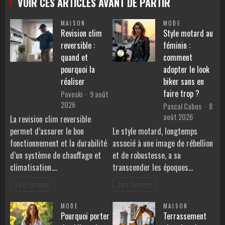
VOIR CES ARTICLES AVANT DE PARTIR
MAISON
MODE
Revision clim
Style motard au
reversible :
féminin :
quand et
comment
pourquoi la
adopter le look
réaliser
biker sans en
faire trop ?
Povoski
9 août
2026
Pascal Cabus
8
août 2026
La revision clim reversible
permet d’assurer le bon
Le style motard, longtemps
fonctionnement et la durabilité
associé à une image de rébellion
d’un système de chauffage et
et de robustesse, a su
climatisation.…
transcender les époques…
Lire l'article
Lire l'article
MODE
MAISON
Pourquoi porter
Terrassement