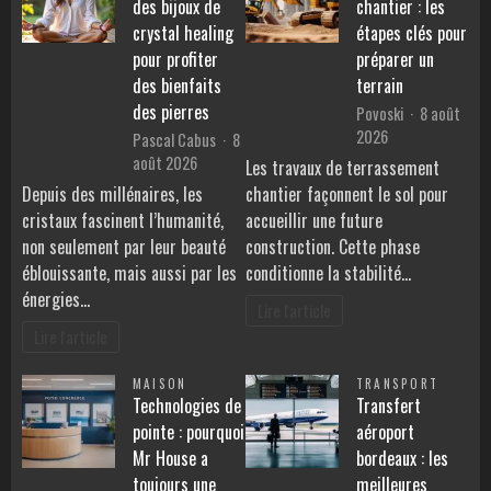
des bijoux de
chantier : les
crystal healing
étapes clés pour
pour profiter
préparer un
des bienfaits
terrain
des pierres
Povoski
8 août
2026
Pascal Cabus
8
août 2026
Les travaux de terrassement
Depuis des millénaires, les
chantier façonnent le sol pour
cristaux fascinent l’humanité,
accueillir une future
non seulement par leur beauté
construction. Cette phase
éblouissante, mais aussi par les
conditionne la stabilité…
énergies…
Lire l'article
Lire l'article
MAISON
TRANSPORT
Technologies de
Transfert
pointe : pourquoi
aéroport
Mr House a
bordeaux : les
toujours une
meilleures