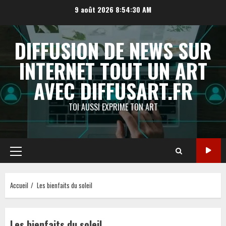
Aller
9 août 2026
8:54:31 AM
au
contenu
DIFFUSION DE NEWS SUR
INTERNET TOUT UN ART
AVEC DIFFUSART.FR
TOI AUSSI EXPRIME TON ART
Menu
principal
Accueil
Les bienfaits du soleil
Les bienfaits du soleil