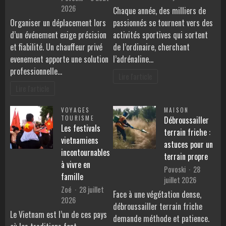
2026
Chaque année, des milliers de
Organiser un déplacement lors
passionnés se tournent vers des
d’un événement exige précision
activités sportives qui sortent
et fiabilité. Un chauffeur privé
de l’ordinaire, cherchant
evenement apporte une solution
l’adrénaline…
professionnelle…
Lire l'article
Lire l'article
VOYAGES
MAISON
TOURISME
Débroussailler
Les festivals
terrain friche :
vietnamiens
astuces pour un
incontournables
terrain propre
à vivre en
Povoski
28
famille
juillet 2026
Zoé
28 juillet
Face à une végétation dense,
2026
débroussailler terrain friche
Le Vietnam est l’un de ces pays
demande méthode et patience.