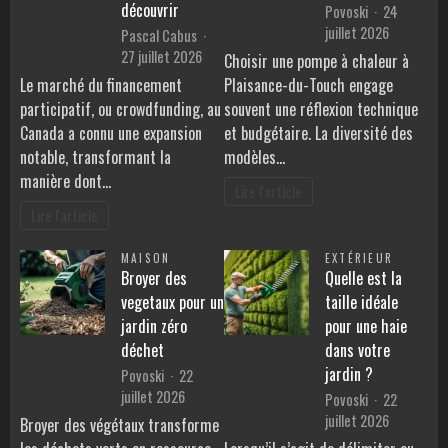
découvrir
Povoski
24
juillet 2026
Pascal Cabus
27 juillet 2026
Choisir une pompe à chaleur à
Le marché du financement
Plaisance-du-Touch engage
participatif, ou crowdfunding, au
souvent une réflexion technique
Canada a connu une expansion
et budgétaire. La diversité des
notable, transformant la
modèles…
manière dont…
Lire l'article
Lire l'article
MAISON
EXTÉRIEUR
Broyer des
Quelle est la
vegetaux pour un
taille idéale
jardin zéro
pour une haie
déchet
dans votre
jardin ?
Povoski
22
juillet 2026
Povoski
22
juillet 2026
Broyer des végétaux transforme