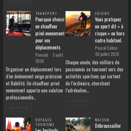
Lire l'article
TRANSPORT
LOISIRS
Pourquoi choisir
Vous pratiquez
un chauffeur
un sport dit « à
privé evenement
risque » ou hors
pour vos
cadre habituel.
déplacements
Pascal Cabus
30 juillet 2026
Povoski
3 août
2026
Chaque année, des milliers de
Organiser un déplacement lors
passionnés se tournent vers des
d’un événement exige précision
activités sportives qui sortent
et fiabilité. Un chauffeur privé
de l’ordinaire, cherchant
evenement apporte une solution
l’adrénaline…
professionnelle…
Lire l'article
Lire l'article
VOYAGES
MAISON
TOURISME
Débroussailler
Les festivals