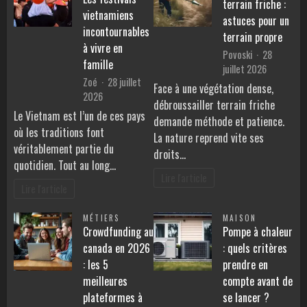
terrain friche :
vietnamiens
astuces pour un
incontournables
terrain propre
à vivre en
Povoski
28
famille
juillet 2026
Zoé
28 juillet
Face à une végétation dense,
2026
débroussailler terrain friche
Le Vietnam est l’un de ces pays
demande méthode et patience.
où les traditions font
La nature reprend vite ses
véritablement partie du
droits…
quotidien. Tout au long…
Lire l'article
Lire l'article
MÉTIERS
MAISON
Crowdfunding au
Pompe à chaleur
canada en 2026
: quels critères
: les 5
prendre en
meilleures
compte avant de
plateformes à
se lancer ?