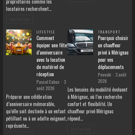
propriétaires comme les
locataires recherchent…
Lire l'article
LIFESTYLE
TRANSPORT
Comment
Pourquoi choisir
équiper une fête
un chauffeur
d’anniversaire
privé à Mérignac
avec la location
pour vos
de matériel de
déplacements
réception
Povoski
3 août
2026
Pascal Cabus
3
août 2026
Les besoins de mobilité évoluent
Préparer une célébration
à Mérignac, où l’on recherche
d’anniversaire mémorable,
confort et flexibilité. Un
qu’elle soit destinée à un enfant
chauffeur privé Mérignac
pétillant ou à un adulte exigeant,
répond…
représente…
Lire l'article