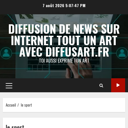
Aller
7 août 2026
5:07:48 PM
au
contenu
DIFFUSION DE NEWS SUR
INTERNET TOUT UN ART
AVEC DIFFUSART.FR
TOI AUSSI EXPRIME TON ART
Menu
principal
Accueil
le sport
le sport