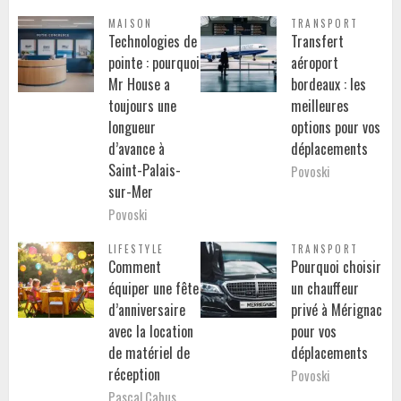
MAISON
TRANSPORT
Technologies de
Transfert
pointe : pourquoi
aéroport
Mr House a
bordeaux : les
toujours une
meilleures
longueur
options pour vos
d’avance à
déplacements
Saint-Palais-
Povoski
sur-Mer
Povoski
LIFESTYLE
TRANSPORT
Comment
Pourquoi choisir
équiper une fête
un chauffeur
d’anniversaire
privé à Mérignac
avec la location
pour vos
de matériel de
déplacements
réception
Povoski
Pascal Cabus