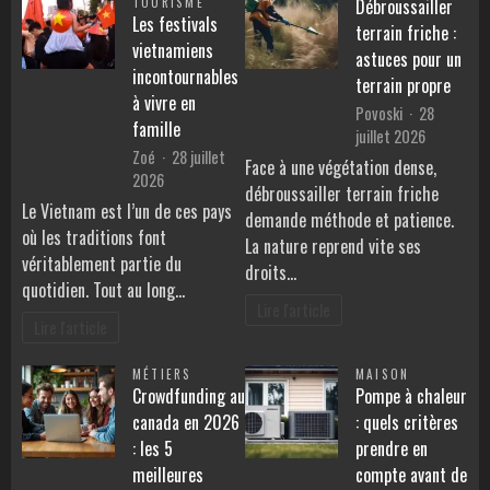
TOURISME
Débroussailler
Les festivals
terrain friche :
vietnamiens
astuces pour un
incontournables
terrain propre
à vivre en
Povoski
28
famille
juillet 2026
Zoé
28 juillet
Face à une végétation dense,
2026
débroussailler terrain friche
Le Vietnam est l’un de ces pays
demande méthode et patience.
où les traditions font
La nature reprend vite ses
véritablement partie du
droits…
quotidien. Tout au long…
Lire l'article
Lire l'article
MÉTIERS
MAISON
Crowdfunding au
Pompe à chaleur
canada en 2026
: quels critères
: les 5
prendre en
meilleures
compte avant de