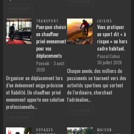
Lire l'article
Lire l'article
TRANSPORT
LOISIRS
Pourquoi choisir
Vous pratiquez
un chauffeur
un sport dit « à
privé evenement
risque » ou hors
pour vos
cadre habituel.
déplacements
Pascal Cabus
30 juillet 2026
Povoski
3 août
2026
Chaque année, des milliers de
Organiser un déplacement lors
passionnés se tournent vers des
d’un événement exige précision
activités sportives qui sortent
et fiabilité. Un chauffeur privé
de l’ordinaire, cherchant
evenement apporte une solution
l’adrénaline…
professionnelle…
Lire l'article
Lire l'article
VOYAGES
MAISON