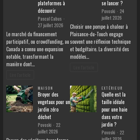
plateformes à
se lancer ?
découvrir
Povoski
24
juillet 2026
Pascal Cabus
27 juillet 2026
Choisir une pompe à chaleur à
Le marché du financement
Plaisance-du-Touch engage
participatif, ou crowdfunding, au
souvent une réflexion technique
Canada a connu une expansion
et budgétaire. La diversité des
notable, transformant la
modèles…
manière dont…
Lire l'article
Lire l'article
MAISON
EXTÉRIEUR
Broyer des
Quelle est la
vegetaux pour un
taille idéale
jardin zéro
pour une haie
déchet
dans votre
jardin ?
Povoski
22
juillet 2026
Povoski
22
juillet 2026