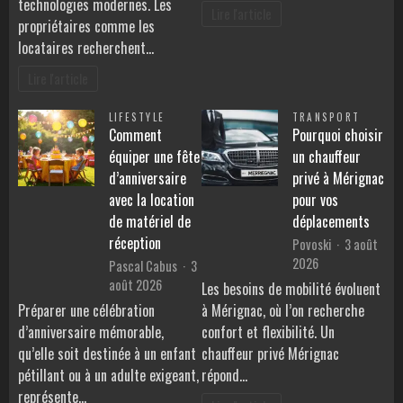
technologies modernes. Les
Lire l'article
propriétaires comme les
locataires recherchent…
Lire l'article
LIFESTYLE
TRANSPORT
Comment
Pourquoi choisir
équiper une fête
un chauffeur
d’anniversaire
privé à Mérignac
avec la location
pour vos
de matériel de
déplacements
réception
Povoski
3 août
2026
Pascal Cabus
3
août 2026
Les besoins de mobilité évoluent
Préparer une célébration
à Mérignac, où l’on recherche
d’anniversaire mémorable,
confort et flexibilité. Un
qu’elle soit destinée à un enfant
chauffeur privé Mérignac
pétillant ou à un adulte exigeant,
répond…
représente…