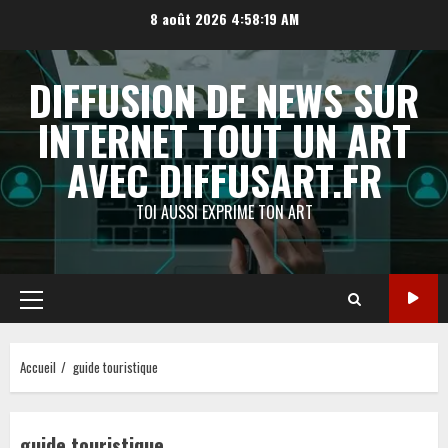
Aller
8 août 2026
4:58:20 AM
au
contenu
DIFFUSION DE NEWS SUR
INTERNET TOUT UN ART
AVEC DIFFUSART.FR
TOI AUSSI EXPRIME TON ART
Menu
principal
Accueil
guide touristique
guide touristique