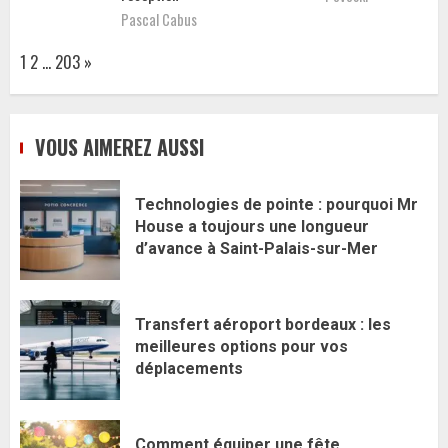
Pascal Cabus
Page:
Next
1
2
…
203
»
VOUS AIMEREZ AUSSI
Technologies de pointe : pourquoi Mr
House a toujours une longueur
d’avance à Saint-Palais-sur-Mer
Transfert aéroport bordeaux : les
meilleures options pour vos
déplacements
Comment équiper une fête