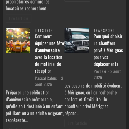
propriétaires comme les
locataires recherchent…
Lire l'article
LIFESTYLE
TRANSPORT
Comment
Pourquoi choisir
équiper une fête
un chauffeur
d’anniversaire
privé à Mérignac
avec la location
pour vos
de matériel de
déplacements
réception
Povoski
3 août
2026
Pascal Cabus
3
août 2026
Les besoins de mobilité évoluent
Préparer une célébration
à Mérignac, où l’on recherche
d’anniversaire mémorable,
confort et flexibilité. Un
qu’elle soit destinée à un enfant
chauffeur privé Mérignac
pétillant ou à un adulte exigeant,
répond…
représente…
Lire l'article