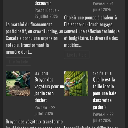
découvrir
Povoski
24
juillet 2026
Pascal Cabus
27 juillet 2026
Choisir une pompe à chaleur à
Le marché du financement
Plaisance-du-Touch engage
participatif, ou crowdfunding, au
souvent une réflexion technique
Canada a connu une expansion
et budgétaire. La diversité des
notable, transformant la
modèles…
manière dont…
Lire l'article
Lire l'article
MAISON
EXTÉRIEUR
Broyer des
Quelle est la
vegetaux pour un
taille idéale
jardin zéro
pour une haie
déchet
dans votre
jardin ?
Povoski
22
juillet 2026
Povoski
22
juillet 2026
Broyer des végétaux transforme