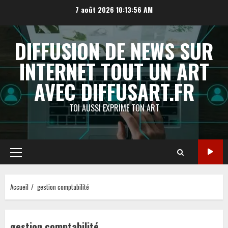
Aller
7 août 2026
10:13:56 AM
au
contenu
DIFFUSION DE NEWS SUR
INTERNET TOUT UN ART
AVEC DIFFUSART.FR
TOI AUSSI EXPRIME TON ART
Menu
principal
Accueil
gestion comptabilité
gestion comptabilité