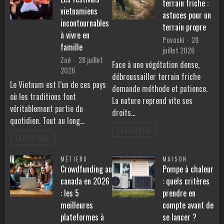
terrain friche :
vietnamiens
astuces pour un
incontournables
terrain propre
à vivre en
Povoski
28
famille
juillet 2026
Zoé
28 juillet
Face à une végétation dense,
2026
débroussailler terrain friche
Le Vietnam est l’un de ces pays
demande méthode et patience.
où les traditions font
La nature reprend vite ses
véritablement partie du
droits…
quotidien. Tout au long…
Lire l'article
Lire l'article
MÉTIERS
MAISON
Crowdfunding au
Pompe à chaleur
canada en 2026
: quels critères
: les 5
prendre en
meilleures
compte avant de
plateformes à
se lancer ?