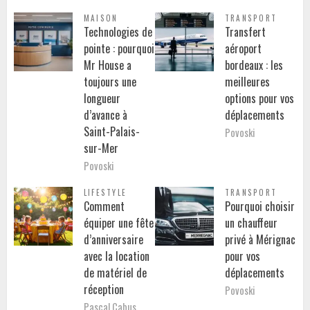
MAISON
TRANSPORT
Technologies de
Transfert
pointe : pourquoi
aéroport
Mr House a
bordeaux : les
toujours une
meilleures
longueur
options pour vos
d’avance à
déplacements
Saint-Palais-
Povoski
sur-Mer
Povoski
LIFESTYLE
TRANSPORT
Comment
Pourquoi choisir
équiper une fête
un chauffeur
d’anniversaire
privé à Mérignac
avec la location
pour vos
de matériel de
déplacements
réception
Povoski
Pascal Cabus