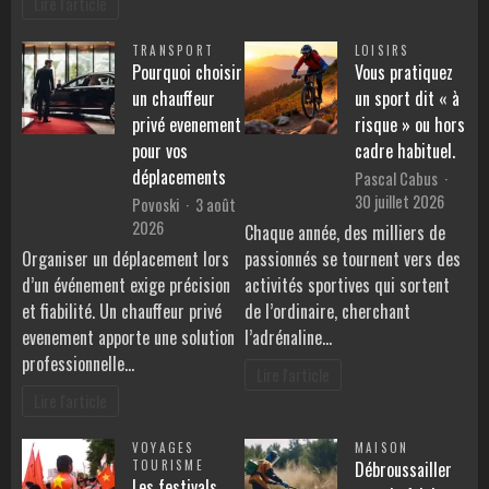
Lire l'article
TRANSPORT
LOISIRS
Pourquoi choisir
Vous pratiquez
un chauffeur
un sport dit « à
privé evenement
risque » ou hors
pour vos
cadre habituel.
déplacements
Pascal Cabus
30 juillet 2026
Povoski
3 août
2026
Chaque année, des milliers de
Organiser un déplacement lors
passionnés se tournent vers des
d’un événement exige précision
activités sportives qui sortent
et fiabilité. Un chauffeur privé
de l’ordinaire, cherchant
evenement apporte une solution
l’adrénaline…
professionnelle…
Lire l'article
Lire l'article
VOYAGES
MAISON
TOURISME
Débroussailler
Les festivals