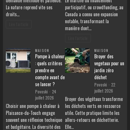
demande méthode et patience.
Le marché du financement
La nature reprend vite ses
participatif, ou crowdfunding, au
droits…
Canada a connu une expansion
notable, transformant la
Lire l'article
manière dont…
Lire l'article
MAISON
MAISON
Pompe à chaleur
Broyer des
: quels critères
vegetaux pour un
prendre en
jardin zéro
compte avant de
déchet
se lancer ?
Povoski
22
juillet 2026
Povoski
24
juillet 2026
Broyer des végétaux transforme
Choisir une pompe à chaleur à
les déchets verts en ressource
Plaisance-du-Touch engage
utile. Cette pratique limite les
souvent une réflexion technique
allers-retours en déchetterie.
et budgétaire. La diversité des
Elle…