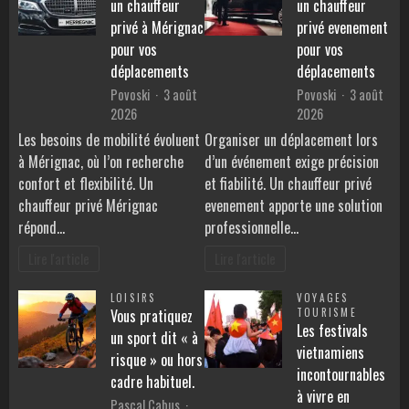
un chauffeur
un chauffeur
privé à Mérignac
privé evenement
pour vos
pour vos
déplacements
déplacements
Povoski
3 août
Povoski
3 août
2026
2026
Les besoins de mobilité évoluent
Organiser un déplacement lors
à Mérignac, où l’on recherche
d’un événement exige précision
confort et flexibilité. Un
et fiabilité. Un chauffeur privé
chauffeur privé Mérignac
evenement apporte une solution
répond…
professionnelle…
Lire l'article
Lire l'article
LOISIRS
VOYAGES
Vous pratiquez
TOURISME
Les festivals
un sport dit « à
vietnamiens
risque » ou hors
incontournables
cadre habituel.
à vivre en
Pascal Cabus