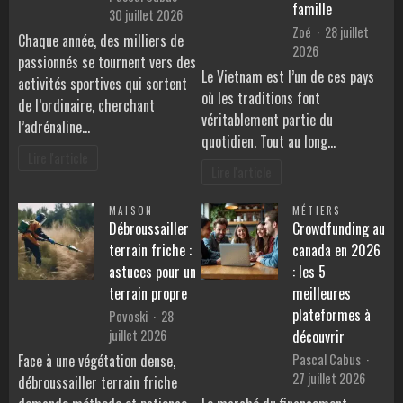
famille
30 juillet 2026
Zoé
28 juillet
Chaque année, des milliers de
2026
passionnés se tournent vers des
Le Vietnam est l’un de ces pays
activités sportives qui sortent
où les traditions font
de l’ordinaire, cherchant
véritablement partie du
l’adrénaline…
quotidien. Tout au long…
Lire l'article
Lire l'article
MAISON
MÉTIERS
Débroussailler
Crowdfunding au
terrain friche :
canada en 2026
astuces pour un
: les 5
terrain propre
meilleures
plateformes à
Povoski
28
juillet 2026
découvrir
Pascal Cabus
Face à une végétation dense,
27 juillet 2026
débroussailler terrain friche