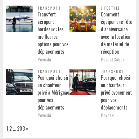
TRANSPORT
LIFESTYLE
Transfert
Comment
aéroport
équiper une fête
bordeaux : les
d’anniversaire
meilleures
avec la location
options pour vos
de matériel de
déplacements
réception
Povoski
Pascal Cabus
TRANSPORT
TRANSPORT
Pourquoi choisir
Pourquoi choisir
un chauffeur
un chauffeur
privé à Mérignac
privé evenement
pour vos
pour vos
déplacements
déplacements
Povoski
Povoski
Page:
Next
1
2
…
203
»