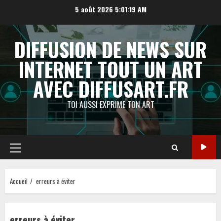
Aller
5 août 2026
5:01:19 AM
au
contenu
DIFFUSION DE NEWS SUR
INTERNET TOUT UN ART
AVEC DIFFUSART.FR
TOI AUSSI EXPRIME TON ART
Menu
principal
Accueil
erreurs à éviter
erreurs à éviter