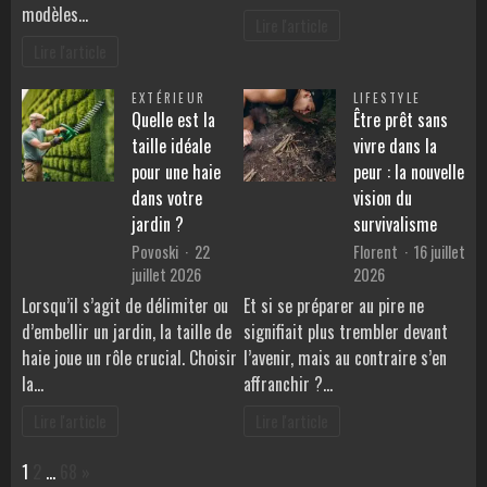
modèles…
Lire l'article
Lire l'article
EXTÉRIEUR
LIFESTYLE
Quelle est la
Être prêt sans
taille idéale
vivre dans la
pour une haie
peur : la nouvelle
dans votre
vision du
jardin ?
survivalisme
Povoski
22
Florent
16 juillet
juillet 2026
2026
Lorsqu’il s’agit de délimiter ou
Et si se préparer au pire ne
d’embellir un jardin, la taille de
signifiait plus trembler devant
haie joue un rôle crucial. Choisir
l’avenir, mais au contraire s’en
la…
affranchir ?…
Lire l'article
Lire l'article
Page:
Next
1
2
…
68
»