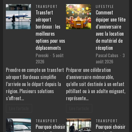
TRANSPORT
LIFESTYLE
Transfert
Comment
aéroport
équiper une fête
bordeaux : les
d’anniversaire
meilleures
avec la location
options pour vos
de matériel de
déplacements
réception
Povoski
5 août
Pascal Cabus
3
2026
août 2026
Prendre en compte un transfert
Préparer une célébration
aéroport Bordeaux simplifie
d’anniversaire mémorable,
l’arrivée ou le départ depuis la
qu’elle soit destinée à un enfant
région. Plusieurs solutions
pétillant ou à un adulte exigeant,
s’offrent…
représente…
Lire l'article
Lire l'article
TRANSPORT
TRANSPORT
Pourquoi choisir
Pourquoi choisir