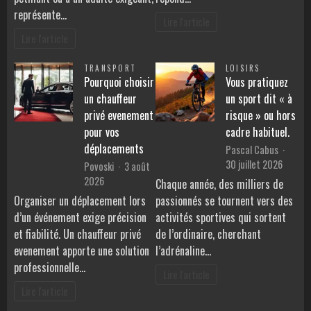
représente…
Lire l'article
Lire l'article
TRANSPORT
LOISIRS
Pourquoi choisir
Vous pratiquez
un chauffeur
un sport dit « à
privé evenement
risque » ou hors
pour vos
cadre habituel.
déplacements
Pascal Cabus
30 juillet 2026
Povoski
3 août
2026
Chaque année, des milliers de
Organiser un déplacement lors
passionnés se tournent vers des
d’un événement exige précision
activités sportives qui sortent
et fiabilité. Un chauffeur privé
de l’ordinaire, cherchant
evenement apporte une solution
l’adrénaline…
professionnelle…
Lire l'article
Lire l'article