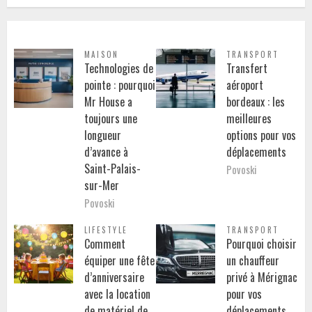
MAISON
TRANSPORT
Technologies de
Transfert
pointe : pourquoi
aéroport
Mr House a
bordeaux : les
toujours une
meilleures
longueur
options pour vos
d’avance à
déplacements
Saint-Palais-
Povoski
sur-Mer
Povoski
LIFESTYLE
TRANSPORT
Comment
Pourquoi choisir
équiper une fête
un chauffeur
d’anniversaire
privé à Mérignac
avec la location
pour vos
de matériel de
déplacements