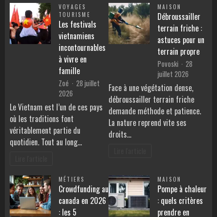
VOYAGES
MAISON
TOURISME
Débroussailler
Les festivals
terrain friche :
vietnamiens
astuces pour un
incontournables
terrain propre
à vivre en
Povoski
28
famille
juillet 2026
Zoé
28 juillet
Face à une végétation dense,
2026
débroussailler terrain friche
Le Vietnam est l’un de ces pays
demande méthode et patience.
où les traditions font
La nature reprend vite ses
véritablement partie du
droits…
quotidien. Tout au long…
Lire l'article
Lire l'article
MÉTIERS
MAISON
Crowdfunding au
Pompe à chaleur
canada en 2026
: quels critères
: les 5
prendre en