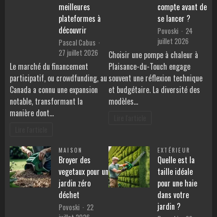
meilleures
compte avant de
plateformes à
se lancer ?
découvrir
Povoski
24
juillet 2026
Pascal Cabus
27 juillet 2026
Choisir une pompe à chaleur à
Le marché du financement
Plaisance-du-Touch engage
participatif, ou crowdfunding, au
souvent une réflexion technique
Canada a connu une expansion
et budgétaire. La diversité des
notable, transformant la
modèles…
manière dont…
Lire l'article
Lire l'article
MAISON
EXTÉRIEUR
Broyer des
Quelle est la
vegetaux pour un
taille idéale
jardin zéro
pour une haie
déchet
dans votre
jardin ?
Povoski
22