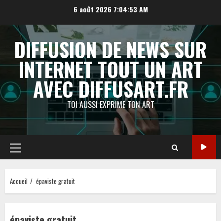
Aller
6 août 2026
7:04:54 AM
au
contenu
DIFFUSION DE NEWS SUR
INTERNET TOUT UN ART
AVEC DIFFUSART.FR
TOI AUSSI EXPRIME TON ART
Menu
principal
Accueil
épaviste gratuit
épaviste gratuit