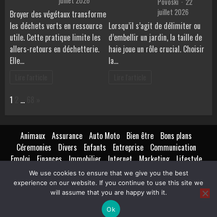
juillet 2026
Povoski
22
juillet 2026
Broyer des végétaux transforme
les déchets verts en ressource
Lorsqu’il s’agit de délimiter ou
utile. Cette pratique limite les
d’embellir un jardin, la taille de
allers-retours en déchetterie.
haie joue un rôle crucial. Choisir
Elle…
la…
Lire l'article
Lire l'article
Page:
Next
1
2
…
68
»
Animaux
Assurance
Auto Moto
Bien être
Bons plans
Céremonies
Divers
Enfants
Entreprise
Communication
Emploi
Finances
Immobilier
Internet
Marketing
Lifestyle
Loisirs
Maison
Extérieur
Intérieur
Maternité
Métiers
We use cookies to ensure that we give you the best
Mode
Nutrition
Santé
Seniors
Technologie
Transport
experience on our website. If you continue to use this site we
Voyages Tourisme
will assume that you are happy with it.
Ok
Copyright © All rights reserved.
|
BroadNews
par AF themes