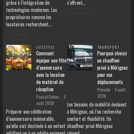
grâce à l’intégration de
s’offrent…
technologies modernes. Les
Lire l'article
propriétaires comme les
locataires recherchent…
Lire l'article
LIFESTYLE
TRANSPORT
Comment
Pourquoi choisir
équiper une fête
un chauffeur
d’anniversaire
privé à Mérignac
avec la location
pour vos
de matériel de
déplacements
réception
Povoski
3 août
2026
Pascal Cabus
3
août 2026
Les besoins de mobilité évoluent
Préparer une célébration
à Mérignac, où l’on recherche
d’anniversaire mémorable,
confort et flexibilité. Un
qu’elle soit destinée à un enfant
chauffeur privé Mérignac
pétillant ou à un adulte exigeant,
répond…