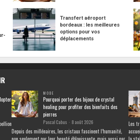
Transfert aéroport
bordeaux : les meilleures
options pour vos
ur-
déplacements
IR
MODE
dopter
Pourquoi porter des bijoux de crystal
healing pour profiter des bienfaits des
pierres
Pascal Cabus
8 août 2026
ellion
Les t
Depuis des millénaires, les cristaux fascinent l’humanité,
accuei
non seulement par leur beauté éblouissante, mais aussi par
la sta