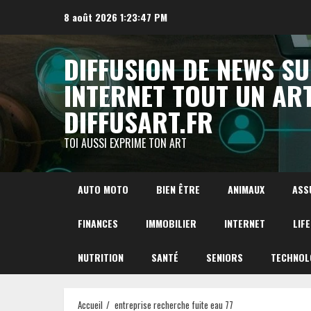
Aller
8 août 2026
1:23:49 PM
au
contenu
DIFFUSION DE NEWS S
INTERNET TOUT UN AR
DIFFUSART.FR
TOI AUSSI EXPRIME TON ART
AUTO MOTO
BIEN ÊTRE
ANIMAUX
ASS
FINANCES
IMMOBILIER
INTERNET
LIF
NUTRITION
SANTÉ
SENIORS
TECHNOL
Accueil
entreprise recherche fuite eau 77