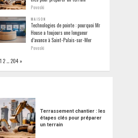
Povoski
MAISON
Technologies de pointe : pourquoi Mr
House a toujours une longueur
d’avance à Saint-Palais-sur-Mer
Povoski
Page:
Next
1
2
…
204
»
Terrassement chantier : les
étapes clés pour préparer
un terrain