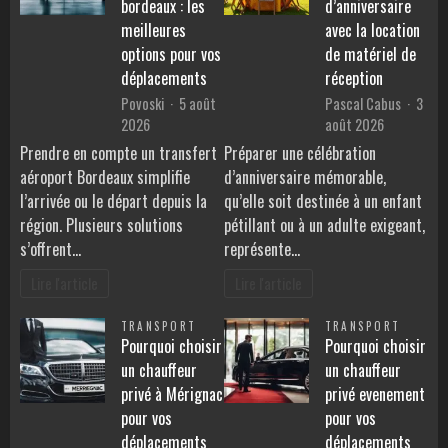
bordeaux : les
d’anniversaire
meilleures
avec la location
options pour vos
de matériel de
déplacements
réception
Povoski
5 août
Pascal Cabus
3
2026
août 2026
Prendre en compte un transfert
Préparer une célébration
aéroport Bordeaux simplifie
d’anniversaire mémorable,
l’arrivée ou le départ depuis la
qu’elle soit destinée à un enfant
région. Plusieurs solutions
pétillant ou à un adulte exigeant,
s’offrent…
représente…
Lire l'article
Lire l'article
TRANSPORT
TRANSPORT
Pourquoi choisir
Pourquoi choisir
un chauffeur
un chauffeur
privé à Mérignac
privé evenement
pour vos
pour vos
déplacements
déplacements