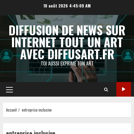
Aller
10 août 2026
4:45:10 AM
au
contenu
DIFFUSION DE NEWS SUR
INTERNET TOUT UN ART
AVEC DIFFUSART.FR
TOI AUSSI EXPRIME TON ART
Menu
principal
Accueil
entreprise inclusive
entreprise inclusive