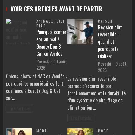
VOIR CES ARTICLES AVANT DE PARTIR
ANIMAUX
,
BIEN
MAISON
ÊTRE
Revision clim
Pourquoi confier
reversible :
son animal à
quand et
Beauty Dog &
pourquoi la
Cat en Vendée
réaliser
Povoski
10 août
Povoski
9 août
2026
2026
Chiens, chats et NAC en Vendée :
La revision clim reversible
pourquoi les propriétaires font
permet d’assurer le bon
confiance à Beauty Dog & Cat
fonctionnement et la durabilité
sur…
d’un système de chauffage et
climatisation.…
Lire l'article
Lire l'article
MODE
MODE