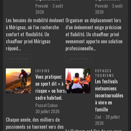
Povoski
3 août
Povoski
3 août
2026
2026
Les besoins de mobilité évoluent
Organiser un déplacement lors
à Mérignac, où l’on recherche
d’un événement exige précision
confort et flexibilité. Un
et fiabilité. Un chauffeur privé
chauffeur privé Mérignac
evenement apporte une solution
répond…
professionnelle…
Lire l'article
Lire l'article
LOISIRS
VOYAGES
Vous pratiquez
TOURISME
Les festivals
un sport dit « à
vietnamiens
risque » ou hors
incontournables
cadre habituel.
à vivre en
Pascal Cabus
famille
30 juillet 2026
Zoé
28 juillet
Chaque année, des milliers de
2026
passionnés se tournent vers des