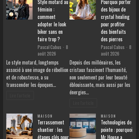
Style motard au
Pourquoi porter
féminin :
des bijoux de
comment
crystal healing
adopter le look
pour profiter
biker sans en
des bienfaits
faire trop ?
des pierres
Pascal Cabus
8
Pascal Cabus
8
août 2026
août 2026
Le style motard, longtemps
Depuis des millénaires, les
associé à une image de rébellion
cristaux fascinent l’humanité,
et de robustesse, a su
non seulement par leur beauté
transcender les époques…
éblouissante, mais aussi par les
énergies…
Lire l'article
Lire l'article
MAISON
MAISON
Terrassement
Technologies de
chantier : les
pointe : pourquoi
étapes clés pour
Mr House a