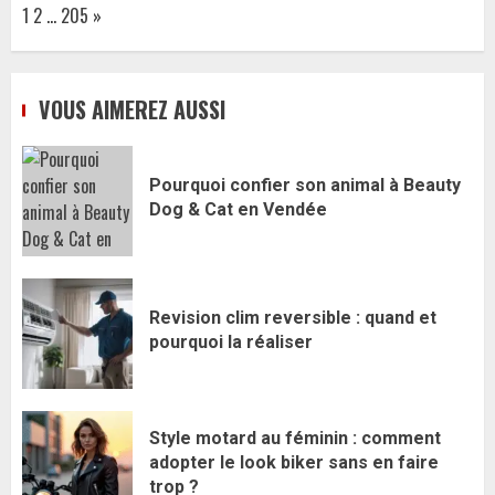
Page:
Next
1
2
…
205
»
VOUS AIMEREZ AUSSI
Pourquoi confier son animal à Beauty
Dog & Cat en Vendée
Revision clim reversible : quand et
pourquoi la réaliser
Style motard au féminin : comment
adopter le look biker sans en faire
trop ?