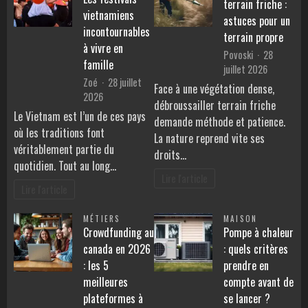
terrain friche :
vietnamiens
astuces pour un
incontournables
terrain propre
à vivre en
Povoski
28
famille
juillet 2026
Zoé
28 juillet
Face à une végétation dense,
2026
débroussailler terrain friche
Le Vietnam est l’un de ces pays
demande méthode et patience.
où les traditions font
La nature reprend vite ses
véritablement partie du
droits…
quotidien. Tout au long…
Lire l'article
Lire l'article
MÉTIERS
MAISON
Crowdfunding au
Pompe à chaleur
canada en 2026
: quels critères
: les 5
prendre en
meilleures
compte avant de
plateformes à
se lancer ?