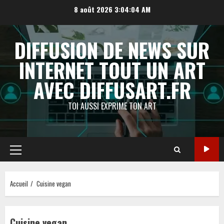
Aller
8 août 2026
3:04:05 AM
au
contenu
DIFFUSION DE NEWS SUR
INTERNET TOUT UN ART
AVEC DIFFUSART.FR
TOI AUSSI EXPRIME TON ART
Menu
principal
Accueil
Cuisine vegan
Cuisine vegan