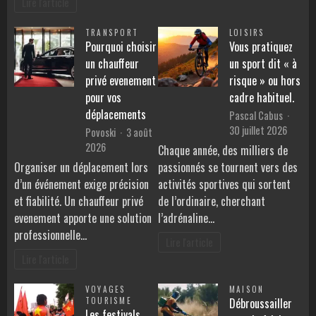
Lire l'article
TRANSPORT
LOISIRS
Pourquoi choisir
Vous pratiquez
un chauffeur
un sport dit « à
privé evenement
risque » ou hors
pour vos
cadre habituel.
déplacements
Pascal Cabus
30 juillet 2026
Povoski
3 août
2026
Chaque année, des milliers de
Organiser un déplacement lors
passionnés se tournent vers des
d’un événement exige précision
activités sportives qui sortent
et fiabilité. Un chauffeur privé
de l’ordinaire, cherchant
evenement apporte une solution
l’adrénaline…
professionnelle…
Lire l'article
Lire l'article
VOYAGES
MAISON
TOURISME
Débroussailler
Les festivals