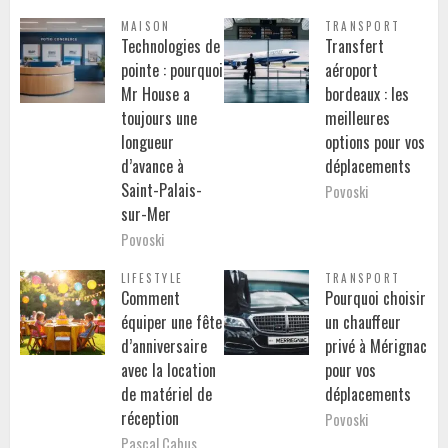
MAISON
TRANSPORT
Technologies de
Transfert
pointe : pourquoi
aéroport
Mr House a
bordeaux : les
toujours une
meilleures
longueur
options pour vos
d’avance à
déplacements
Saint-Palais-
Povoski
sur-Mer
Povoski
LIFESTYLE
TRANSPORT
Comment
Pourquoi choisir
équiper une fête
un chauffeur
d’anniversaire
privé à Mérignac
avec la location
pour vos
de matériel de
déplacements
réception
Povoski
Pascal Cabus