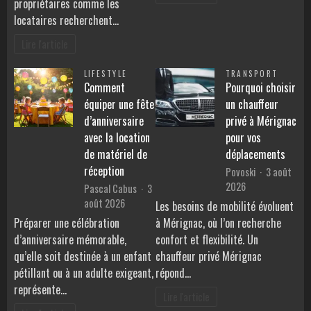
propriétaires comme les
locataires recherchent…
Lire l'article
LIFESTYLE
TRANSPORT
Comment
Pourquoi choisir
équiper une fête
un chauffeur
d’anniversaire
privé à Mérignac
avec la location
pour vos
de matériel de
déplacements
réception
Povoski
3 août
2026
Pascal Cabus
3
août 2026
Les besoins de mobilité évoluent
Préparer une célébration
à Mérignac, où l’on recherche
d’anniversaire mémorable,
confort et flexibilité. Un
qu’elle soit destinée à un enfant
chauffeur privé Mérignac
pétillant ou à un adulte exigeant,
répond…
représente…
Lire l'article