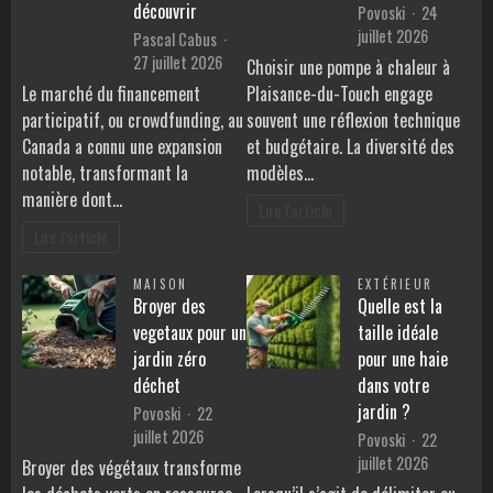
découvrir
Povoski
24
juillet 2026
Pascal Cabus
27 juillet 2026
Choisir une pompe à chaleur à
Le marché du financement
Plaisance-du-Touch engage
participatif, ou crowdfunding, au
souvent une réflexion technique
Canada a connu une expansion
et budgétaire. La diversité des
notable, transformant la
modèles…
manière dont…
Lire l'article
Lire l'article
MAISON
EXTÉRIEUR
Broyer des
Quelle est la
vegetaux pour un
taille idéale
jardin zéro
pour une haie
déchet
dans votre
jardin ?
Povoski
22
juillet 2026
Povoski
22
juillet 2026
Broyer des végétaux transforme