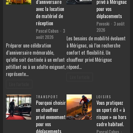
d’anniversaire
privé à Mérignac
avec la location
pour vos
de matériel de
déplacements
réception
Povoski
3 août
2026
Pascal Cabus
3
août 2026
Les besoins de mobilité évoluent
Préparer une célébration
à Mérignac, où l’on recherche
d’anniversaire mémorable,
confort et flexibilité. Un
qu’elle soit destinée à un enfant
chauffeur privé Mérignac
pétillant ou à un adulte exigeant,
répond…
représente…
Lire l'article
Lire l'article
TRANSPORT
LOISIRS
Pourquoi choisir
Vous pratiquez
un chauffeur
un sport dit « à
privé evenement
risque » ou hors
pour vos
cadre habituel.
déplacements
Pascal Cabus