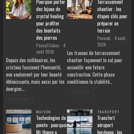
Pourquoi porter
Terrassement
des bijoux de
chantier : les
crystal healing
étapes clés pour
pour profiter
préparer un
des bienfaits
terrain
des pierres
Povoski
8 août
2026
Pascal Cabus
8
août 2026
Les travaux de terrassement
Depuis des millénaires, les
chantier façonnent le sol pour
cristaux fascinent l’humanité,
accueillir une future
non seulement par leur beauté
construction. Cette phase
éblouissante, mais aussi par les
conditionne la stabilité…
énergies…
Lire l'article
Lire l'article
MAISON
TRANSPORT
Technologies de
Transfert
pointe : pourquoi
aéroport
Mr House a
bordeaux : les