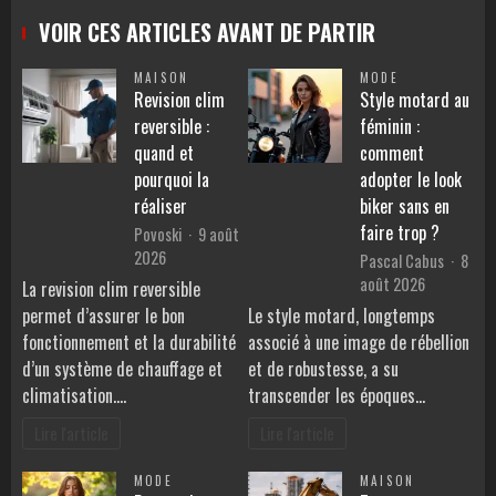
VOIR CES ARTICLES AVANT DE PARTIR
MAISON
MODE
Revision clim
Style motard au
reversible :
féminin :
quand et
comment
pourquoi la
adopter le look
réaliser
biker sans en
faire trop ?
Povoski
9 août
2026
Pascal Cabus
8
août 2026
La revision clim reversible
permet d’assurer le bon
Le style motard, longtemps
fonctionnement et la durabilité
associé à une image de rébellion
d’un système de chauffage et
et de robustesse, a su
climatisation.…
transcender les époques…
Lire l'article
Lire l'article
MODE
MAISON