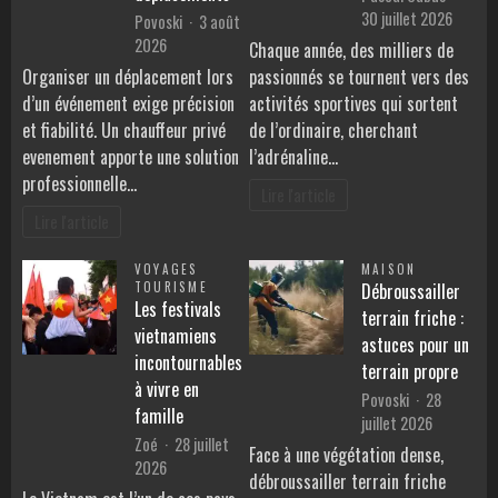
30 juillet 2026
Povoski
3 août
2026
Chaque année, des milliers de
Organiser un déplacement lors
passionnés se tournent vers des
d’un événement exige précision
activités sportives qui sortent
et fiabilité. Un chauffeur privé
de l’ordinaire, cherchant
evenement apporte une solution
l’adrénaline…
professionnelle…
Lire l'article
Lire l'article
VOYAGES
MAISON
TOURISME
Débroussailler
Les festivals
terrain friche :
vietnamiens
astuces pour un
incontournables
terrain propre
à vivre en
Povoski
28
famille
juillet 2026
Zoé
28 juillet
Face à une végétation dense,
2026
débroussailler terrain friche