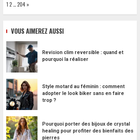
Page:
Next
1
2
…
204
»
VOUS AIMEREZ AUSSI
Revision clim reversible : quand et
pourquoi la réaliser
Style motard au féminin : comment
adopter le look biker sans en faire
trop ?
Pourquoi porter des bijoux de crystal
healing pour profiter des bienfaits des
pierres