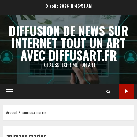
Aller
9 août 2026
11:46:52 AM
au
contenu
DIFFUSION DE NEWS SUR
INTERNET TOUT UN ART
AVEC DIFFUSART.FR
TOI AUSSI EXPRIME TON ART
Menu
principal
Accueil
animaux marins
animaux marins