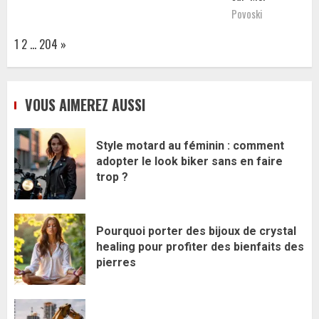
Povoski
Page:
Next
1
2
…
204
»
VOUS AIMEREZ AUSSI
Style motard au féminin : comment
adopter le look biker sans en faire
trop ?
Pourquoi porter des bijoux de crystal
healing pour profiter des bienfaits des
pierres