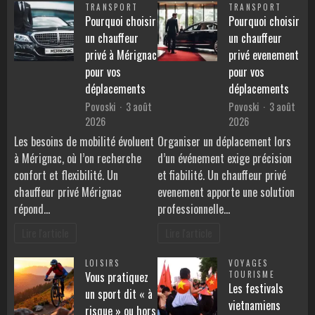
TRANSPORT
TRANSPORT
Pourquoi choisir
Pourquoi choisir
un chauffeur
un chauffeur
privé à Mérignac
privé evenement
pour vos
pour vos
déplacements
déplacements
Povoski
3 août
Povoski
3 août
2026
2026
Les besoins de mobilité évoluent
Organiser un déplacement lors
à Mérignac, où l’on recherche
d’un événement exige précision
confort et flexibilité. Un
et fiabilité. Un chauffeur privé
chauffeur privé Mérignac
evenement apporte une solution
répond…
professionnelle…
Lire l'article
Lire l'article
LOISIRS
VOYAGES
Vous pratiquez
TOURISME
Les festivals
un sport dit « à
vietnamiens
risque » ou hors