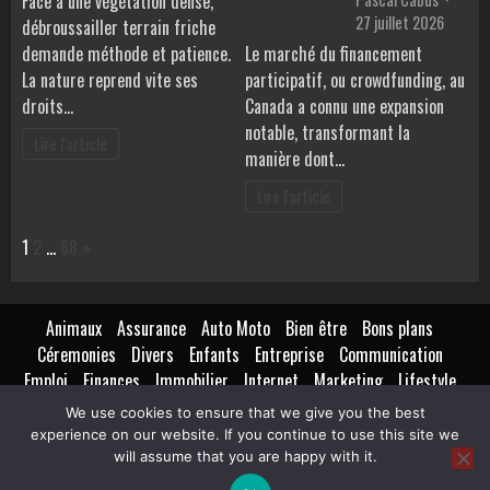
Face à une végétation dense,
27 juillet 2026
débroussailler terrain friche
demande méthode et patience.
Le marché du financement
La nature reprend vite ses
participatif, ou crowdfunding, au
droits…
Canada a connu une expansion
notable, transformant la
Lire l'article
manière dont…
Lire l'article
Page:
Next
1
2
…
68
»
Animaux
Assurance
Auto Moto
Bien être
Bons plans
Céremonies
Divers
Enfants
Entreprise
Communication
Emploi
Finances
Immobilier
Internet
Marketing
Lifestyle
Loisirs
Maison
Extérieur
Intérieur
Maternité
Métiers
We use cookies to ensure that we give you the best
Mode
Nutrition
Santé
Seniors
Technologie
Transport
experience on our website. If you continue to use this site we
Voyages Tourisme
will assume that you are happy with it.