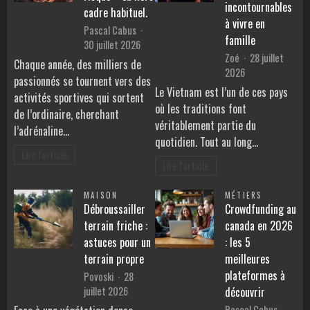
incontournables
cadre habituel.
à vivre en
Pascal Cabus
famille
30 juillet 2026
Zoé
28 juillet
Chaque année, des milliers de
2026
passionnés se tournent vers des
Le Vietnam est l’un de ces pays
activités sportives qui sortent
où les traditions font
de l’ordinaire, cherchant
véritablement partie du
l’adrénaline…
quotidien. Tout au long…
Lire l'article
Lire l'article
MAISON
MÉTIERS
Débroussailler
Crowdfunding au
terrain friche :
canada en 2026
astuces pour un
: les 5
terrain propre
meilleures
plateformes à
Povoski
28
juillet 2026
découvrir
Pascal Cabus