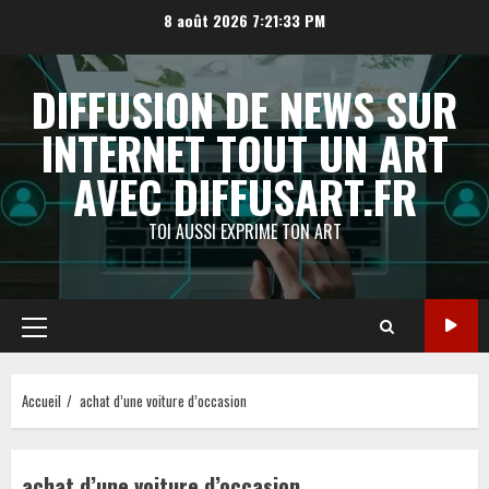
Aller
8 août 2026
7:21:33 PM
au
contenu
DIFFUSION DE NEWS SUR
INTERNET TOUT UN ART
AVEC DIFFUSART.FR
TOI AUSSI EXPRIME TON ART
Menu
principal
Accueil
achat d’une voiture d’occasion
achat d’une voiture d’occasion