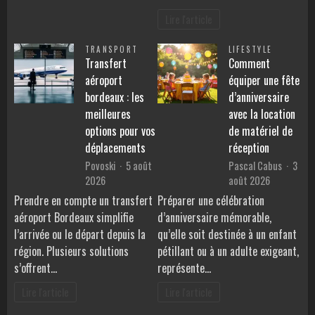
Lire l'article
TRANSPORT
LIFESTYLE
Transfert
Comment
aéroport
équiper une fête
bordeaux : les
d’anniversaire
meilleures
avec la location
options pour vos
de matériel de
déplacements
réception
Povoski
5 août
Pascal Cabus
3
2026
août 2026
Prendre en compte un transfert
Préparer une célébration
aéroport Bordeaux simplifie
d’anniversaire mémorable,
l’arrivée ou le départ depuis la
qu’elle soit destinée à un enfant
région. Plusieurs solutions
pétillant ou à un adulte exigeant,
s’offrent…
représente…
Lire l'article
Lire l'article