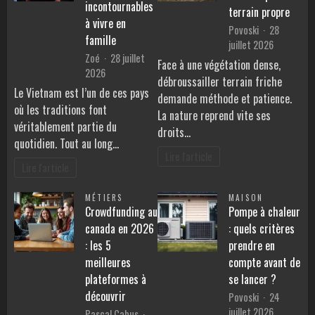
incontournables
terrain propre
à vivre en
Povoski
28
famille
juillet 2026
Zoé
28 juillet
Face à une végétation dense,
2026
débroussailler terrain friche
Le Vietnam est l’un de ces pays
demande méthode et patience.
où les traditions font
La nature reprend vite ses
véritablement partie du
droits…
quotidien. Tout au long…
Lire l'article
Lire l'article
MÉTIERS
MAISON
Crowdfunding au
Pompe à chaleur
canada en 2026
: quels critères
: les 5
prendre en
meilleures
compte avant de
plateformes à
se lancer ?
découvrir
Povoski
24
juillet 2026
Pascal Cabus