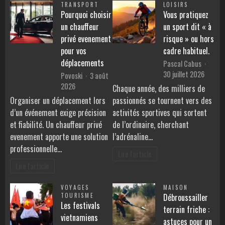
TRANSPORT
LOISIRS
Pourquoi choisir
Vous pratiquez
un chauffeur
un sport dit « à
privé evenement
risque » ou hors
pour vos
cadre habituel.
déplacements
Pascal Cabus
30 juillet 2026
Povoski
3 août
2026
Chaque année, des milliers de
Organiser un déplacement lors
passionnés se tournent vers des
d’un événement exige précision
activités sportives qui sortent
et fiabilité. Un chauffeur privé
de l’ordinaire, cherchant
evenement apporte une solution
l’adrénaline…
professionnelle…
Lire l'article
Lire l'article
VOYAGES
MAISON
TOURISME
Débroussailler
Les festivals
terrain friche :
vietnamiens
astuces pour un