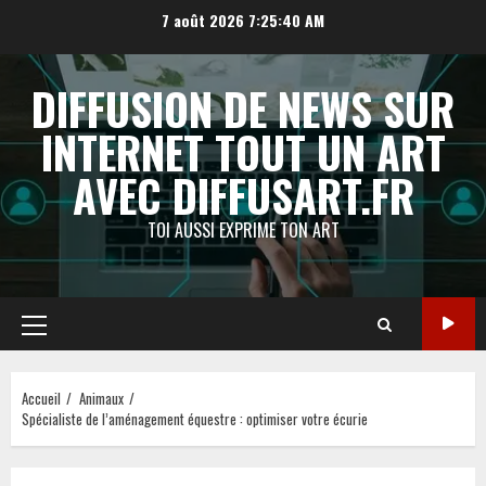
Aller
7 août 2026
7:25:41 AM
au
contenu
DIFFUSION DE NEWS SUR
INTERNET TOUT UN ART
AVEC DIFFUSART.FR
TOI AUSSI EXPRIME TON ART
Menu
principal
Accueil
Animaux
Spécialiste de l’aménagement équestre : optimiser votre écurie