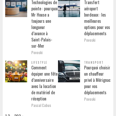
Technologies de
Transfert
pointe : pourquoi
aéroport
Mr House a
bordeaux : les
toujours une
meilleures
longueur
options pour vos
d’avance à
déplacements
Saint-Palais-
Povoski
sur-Mer
Povoski
LIFESTYLE
TRANSPORT
Comment
Pourquoi choisir
équiper une fête
un chauffeur
d’anniversaire
privé à Mérignac
avec la location
pour vos
de matériel de
déplacements
réception
Povoski
Pascal Cabus
Page:
Next