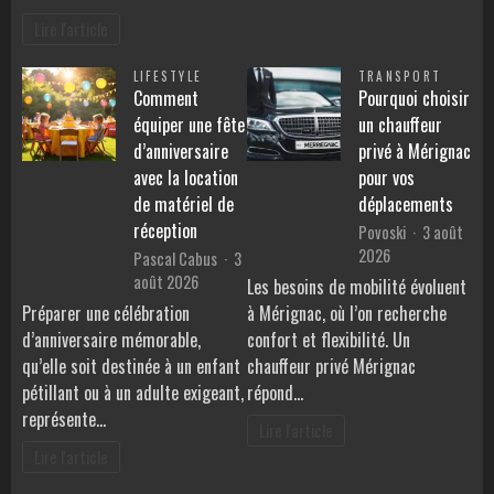
Lire l'article
LIFESTYLE
TRANSPORT
Comment
Pourquoi choisir
équiper une fête
un chauffeur
d’anniversaire
privé à Mérignac
avec la location
pour vos
de matériel de
déplacements
réception
Povoski
3 août
2026
Pascal Cabus
3
août 2026
Les besoins de mobilité évoluent
Préparer une célébration
à Mérignac, où l’on recherche
d’anniversaire mémorable,
confort et flexibilité. Un
qu’elle soit destinée à un enfant
chauffeur privé Mérignac
pétillant ou à un adulte exigeant,
répond…
représente…
Lire l'article
Lire l'article