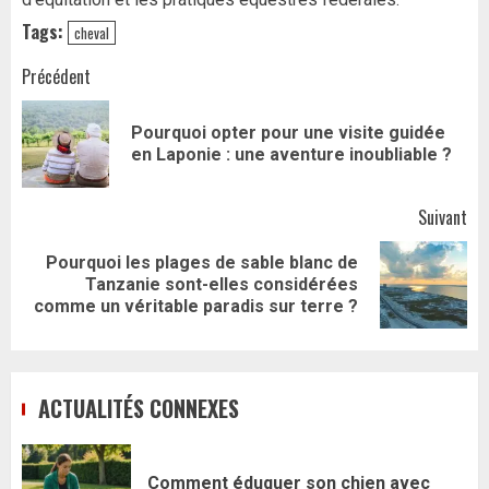
Tags:
cheval
Navigation
Précédent
d’article
Pourquoi opter pour une visite guidée
Art
en Laponie : une aventure inoubliable ?
pr
Suivant
Pourquoi les plages de sable blanc de
Article
Tanzanie sont-elles considérées
suivant:
comme un véritable paradis sur terre ?
ACTUALITÉS CONNEXES
Comment éduquer son chien avec