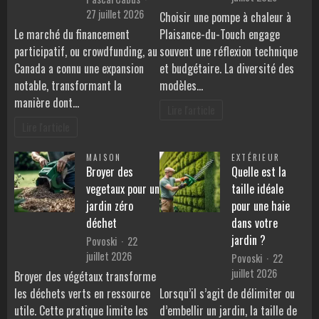
27 juillet 2026
Choisir une pompe à chaleur à
Le marché du financement
Plaisance-du-Touch engage
participatif, ou crowdfunding, au
souvent une réflexion technique
Canada a connu une expansion
et budgétaire. La diversité des
notable, transformant la
modèles…
manière dont…
Lire l'article
Lire l'article
MAISON
EXTÉRIEUR
Broyer des
Quelle est la
vegetaux pour un
taille idéale
jardin zéro
pour une haie
déchet
dans votre
jardin ?
Povoski
22
juillet 2026
Povoski
22
juillet 2026
Broyer des végétaux transforme
les déchets verts en ressource
Lorsqu’il s’agit de délimiter ou
utile. Cette pratique limite les
d’embellir un jardin, la taille de