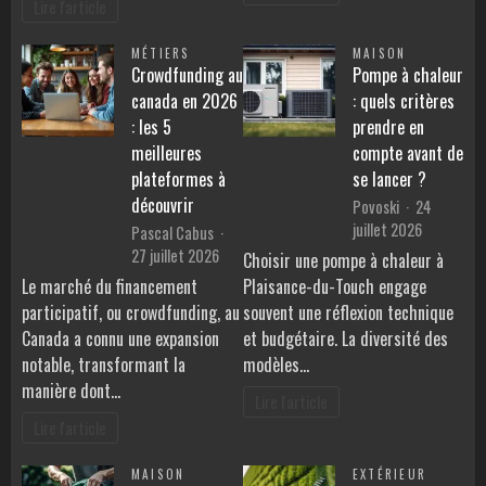
Lire l'article
MÉTIERS
MAISON
Crowdfunding au
Pompe à chaleur
canada en 2026
: quels critères
: les 5
prendre en
meilleures
compte avant de
plateformes à
se lancer ?
découvrir
Povoski
24
juillet 2026
Pascal Cabus
27 juillet 2026
Choisir une pompe à chaleur à
Le marché du financement
Plaisance-du-Touch engage
participatif, ou crowdfunding, au
souvent une réflexion technique
Canada a connu une expansion
et budgétaire. La diversité des
notable, transformant la
modèles…
manière dont…
Lire l'article
Lire l'article
MAISON
EXTÉRIEUR