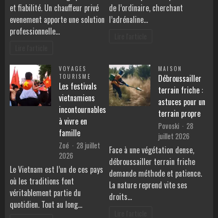
et fiabilité. Un chauffeur privé
de l’ordinaire, cherchant
evenement apporte une solution
l’adrénaline…
professionnelle…
Lire l'article
Lire l'article
VOYAGES
MAISON
TOURISME
Débroussailler
Les festivals
terrain friche :
vietnamiens
astuces pour un
incontournables
terrain propre
à vivre en
Povoski
28
famille
juillet 2026
Zoé
28 juillet
Face à une végétation dense,
2026
débroussailler terrain friche
Le Vietnam est l’un de ces pays
demande méthode et patience.
où les traditions font
La nature reprend vite ses
véritablement partie du
droits…
quotidien. Tout au long…
Lire l'article