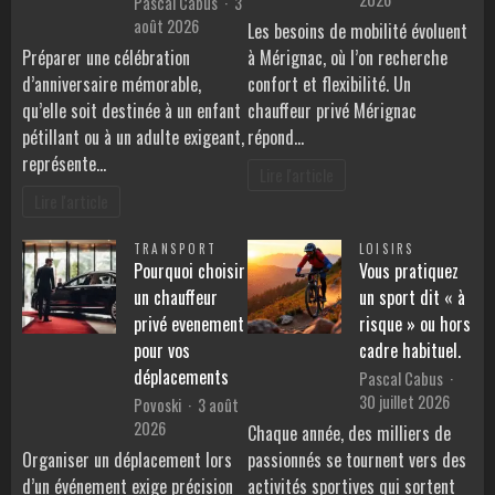
Pascal Cabus
3
août 2026
Les besoins de mobilité évoluent
Préparer une célébration
à Mérignac, où l’on recherche
d’anniversaire mémorable,
confort et flexibilité. Un
qu’elle soit destinée à un enfant
chauffeur privé Mérignac
pétillant ou à un adulte exigeant,
répond…
représente…
Lire l'article
Lire l'article
TRANSPORT
LOISIRS
Pourquoi choisir
Vous pratiquez
un chauffeur
un sport dit « à
privé evenement
risque » ou hors
pour vos
cadre habituel.
déplacements
Pascal Cabus
30 juillet 2026
Povoski
3 août
2026
Chaque année, des milliers de
Organiser un déplacement lors
passionnés se tournent vers des
d’un événement exige précision
activités sportives qui sortent