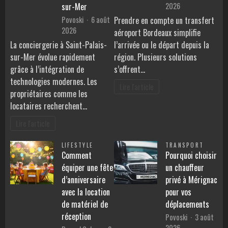
2026
sur-Mer
Povoski
6 août
Prendre en compte un transfert
2026
aéroport Bordeaux simplifie
La conciergerie à Saint-Palais-
l’arrivée ou le départ depuis la
sur-Mer évolue rapidement
région. Plusieurs solutions
grâce à l’intégration de
s’offrent…
technologies modernes. Les
Lire l'article
propriétaires comme les
locataires recherchent…
Lire l'article
LIFESTYLE
TRANSPORT
Comment
Pourquoi choisir
équiper une fête
un chauffeur
d’anniversaire
privé à Mérignac
avec la location
pour vos
de matériel de
déplacements
réception
Povoski
3 août
2026