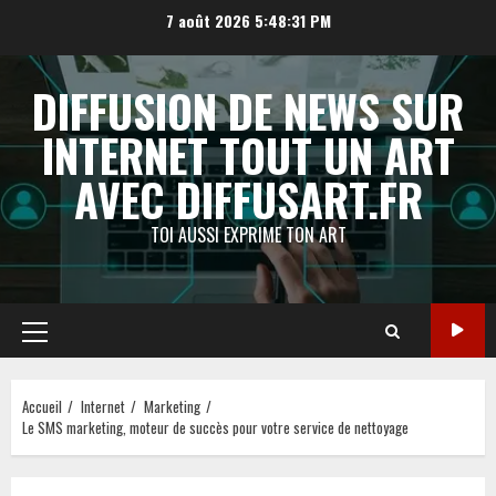
Aller
7 août 2026
5:48:32 PM
au
contenu
DIFFUSION DE NEWS SUR
INTERNET TOUT UN ART
AVEC DIFFUSART.FR
TOI AUSSI EXPRIME TON ART
Menu
principal
Accueil
Internet
Marketing
Le SMS marketing, moteur de succès pour votre service de nettoyage