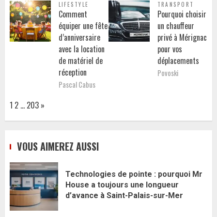
LIFESTYLE
TRANSPORT
Comment
Pourquoi choisir
équiper une fête
un chauffeur
d’anniversaire
privé à Mérignac
avec la location
pour vos
de matériel de
déplacements
réception
Povoski
Pascal Cabus
Page:
Next
1
2
…
203
»
VOUS AIMEREZ AUSSI
Technologies de pointe : pourquoi Mr
House a toujours une longueur
d’avance à Saint-Palais-sur-Mer