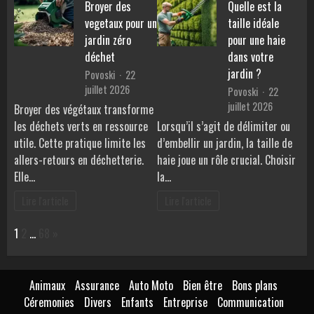
Broyer des
Quelle est la
vegetaux pour un
taille idéale
jardin zéro
pour une haie
déchet
dans votre
jardin ?
Povoski
22
juillet 2026
Povoski
22
juillet 2026
Broyer des végétaux transforme
les déchets verts en ressource
Lorsqu’il s’agit de délimiter ou
utile. Cette pratique limite les
d’embellir un jardin, la taille de
allers-retours en déchetterie.
haie joue un rôle crucial. Choisir
Elle…
la…
Lire l'article
Lire l'article
Page:
Next
1
2
…
68
»
Animaux
Assurance
Auto Moto
Bien être
Bons plans
Céremonies
Divers
Enfants
Entreprise
Communication