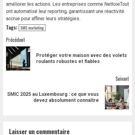
améliorer les actions. Les entreprises comme NettoieTout
ont automatisé leur reporting, garantissant une réactivité
accrue pour affiner leurs stratégies.
Tags:
SMS marketing
Navigation
Précédent
d’article
Protéger votre maison avec des volets
Art
roulants robustes et fiables
pr
Suivant
SMIC 2025 au Luxembourg : ce que vous
Article
devez absolument connaître
suivant:
Laisser un commentaire