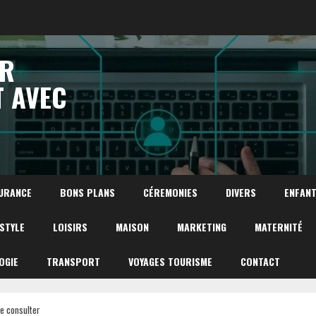
UR
T AVEC
URANCE
BONS PLANS
CÉREMONIES
DIVERS
ENFAN
ESTYLE
LOISIRS
MAISON
MARKETING
MATERNITÉ
OGIE
TRANSPORT
VOYAGES TOURISME
CONTACT
de consulter