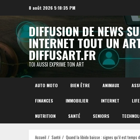
Aller
8 août 2026
5:18:37 PM
au
contenu
DIFFUSION DE NEWS S
INTERNET TOUT UN AR
DIFFUSART.FR
TOI AUSSI EXPRIME TON ART
AUTO MOTO
BIEN ÊTRE
ANIMAUX
ASS
FINANCES
IMMOBILIER
INTERNET
LIF
NUTRITION
SANTÉ
SENIORS
TECHNOL
Accueil
Santé
Quand la libido baisse : signes qu’il est temps 