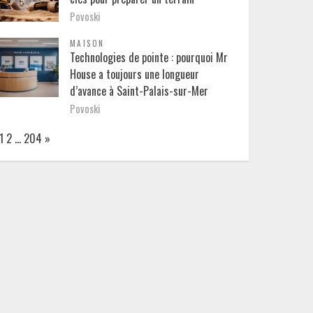
Povoski
MAISON
Technologies de pointe : pourquoi Mr
House a toujours une longueur
d’avance à Saint-Palais-sur-Mer
Povoski
Page:
Next
1
2
…
204
»