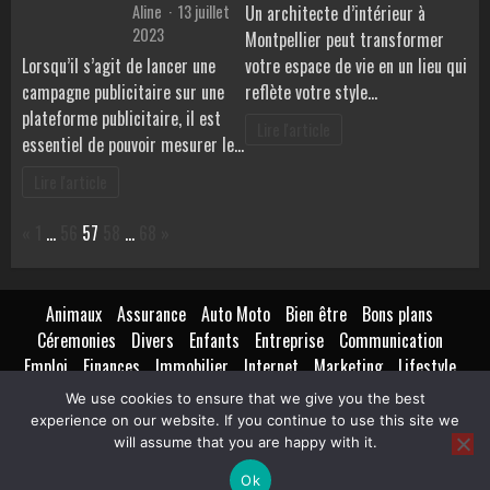
Aline
13 juillet
Un architecte d’intérieur à
2023
Montpellier peut transformer
Lorsqu’il s’agit de lancer une
votre espace de vie en un lieu qui
campagne publicitaire sur une
reflète votre style…
plateforme publicitaire, il est
Lire l'article
essentiel de pouvoir mesurer le…
Lire l'article
Page:
Previous
Next
«
1
…
56
57
58
…
68
»
Animaux
Assurance
Auto Moto
Bien être
Bons plans
Céremonies
Divers
Enfants
Entreprise
Communication
Emploi
Finances
Immobilier
Internet
Marketing
Lifestyle
Loisirs
Maison
Extérieur
Intérieur
Maternité
Métiers
We use cookies to ensure that we give you the best
Mode
Nutrition
Santé
Seniors
Technologie
Transport
experience on our website. If you continue to use this site we
Voyages Tourisme
will assume that you are happy with it.
Ok