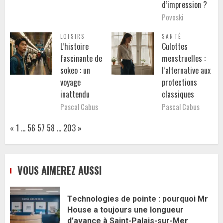
d’impression ?
Povoski
LOISIRS
SANTÉ
L’histoire
Culottes
fascinante de
menstruelles :
sokeo : un
l’alternative aux
voyage
protections
inattendu
classiques
Pascal Cabus
Pascal Cabus
Page:
Previous
Next
«
1
…
56
57
58
…
203
»
VOUS AIMEREZ AUSSI
Technologies de pointe : pourquoi Mr
House a toujours une longueur
d’avance à Saint-Palais-sur-Mer