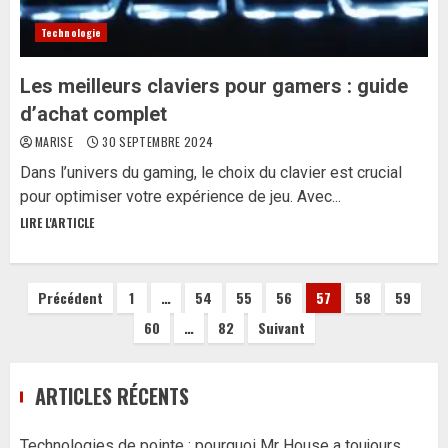
Technologie
Les meilleurs claviers pour gamers : guide
d’achat complet
MARISE
30 SEPTEMBRE 2024
Dans l’univers du gaming, le choix du clavier est crucial
pour optimiser votre expérience de jeu. Avec...
LIRE L'ARTICLE
Pagination
Précédent
1
…
54
55
56
57
58
59
60
…
82
Suivant
des
publications
ARTICLES RÉCENTS
Technologies de pointe : pourquoi Mr House a toujours