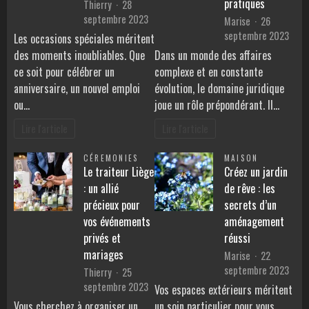
pratiques
Thierry
28
septembre 2023
Marise
26
septembre 2023
Les occasions spéciales méritent
des moments inoubliables. Que
Dans un monde des affaires
ce soit pour célébrer un
complexe et en constante
anniversaire, un nouvel emploi
évolution, le domaine juridique
ou…
joue un rôle prépondérant. Il…
Lire l'article
Lire l'article
CÉREMONIES
MAISON
Le traiteur Liège
Créez un jardin
: un allié
de rêve : les
précieux pour
secrets d’un
vos événements
aménagement
privés et
réussi
mariages
Marise
22
septembre 2023
Thierry
25
septembre 2023
Vos espaces extérieurs méritent
Vous cherchez à organiser un
un soin particulier pour vous