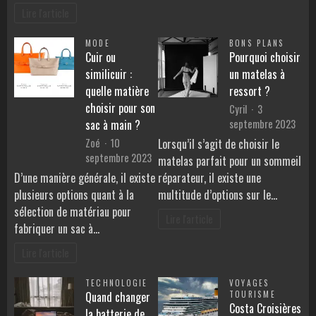
Lire l'article
MODE
BONS PLANS
Cuir ou
Pourquoi choisir
similicuir :
un matelas à
quelle matière
ressort ?
choisir pour son
Cyril
3
septembre 2023
sac à main ?
Zoé
10
Lorsqu’il s’agit de choisir le
septembre 2023
matelas parfait pour un sommeil
D’une manière générale, il existe
réparateur, il existe une
plusieurs options quant à la
multitude d’options sur le…
sélection de matériau pour
Lire l'article
fabriquer un sac à…
Lire l'article
TECHNOLOGIE
VOYAGES
Quand changer
TOURISME
Costa Croisières
la batterie de