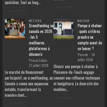
quotidien. Tout au long…
Lire l'article
Lire l'article
MÉTIERS
MAISON
Crowdfunding au
Pompe à chaleur
canada en 2026
: quels critères
: les 5
prendre en
meilleures
compte avant de
plateformes à
se lancer ?
découvrir
Povoski
24
juillet 2026
Pascal Cabus
27 juillet 2026
Choisir une pompe à chaleur à
Le marché du financement
Plaisance-du-Touch engage
participatif, ou crowdfunding, au
souvent une réflexion technique
Canada a connu une expansion
et budgétaire. La diversité des
notable, transformant la
modèles…
manière dont…
Lire l'article
Lire l'article