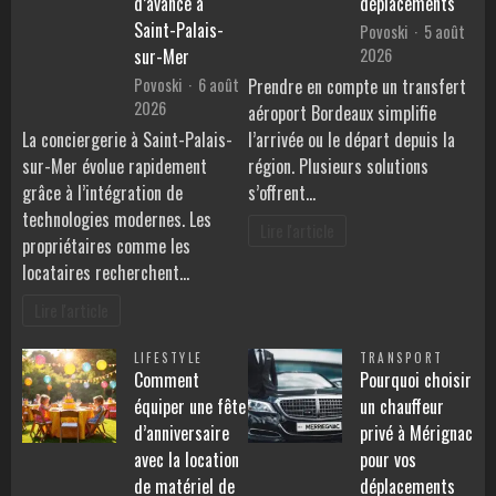
d’avance à
déplacements
Saint-Palais-
Povoski
5 août
2026
sur-Mer
Povoski
6 août
Prendre en compte un transfert
2026
aéroport Bordeaux simplifie
La conciergerie à Saint-Palais-
l’arrivée ou le départ depuis la
sur-Mer évolue rapidement
région. Plusieurs solutions
grâce à l’intégration de
s’offrent…
technologies modernes. Les
Lire l'article
propriétaires comme les
locataires recherchent…
Lire l'article
LIFESTYLE
TRANSPORT
Comment
Pourquoi choisir
équiper une fête
un chauffeur
d’anniversaire
privé à Mérignac
avec la location
pour vos
de matériel de
déplacements