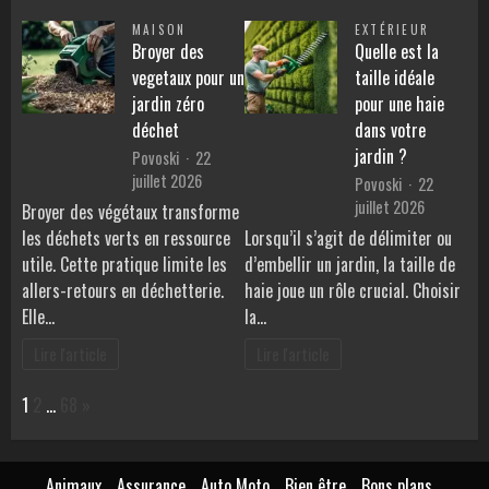
MAISON
EXTÉRIEUR
Broyer des
Quelle est la
vegetaux pour un
taille idéale
jardin zéro
pour une haie
déchet
dans votre
jardin ?
Povoski
22
juillet 2026
Povoski
22
juillet 2026
Broyer des végétaux transforme
les déchets verts en ressource
Lorsqu’il s’agit de délimiter ou
utile. Cette pratique limite les
d’embellir un jardin, la taille de
allers-retours en déchetterie.
haie joue un rôle crucial. Choisir
Elle…
la…
Lire l'article
Lire l'article
Page:
Next
1
2
…
68
»
Animaux
Assurance
Auto Moto
Bien être
Bons plans