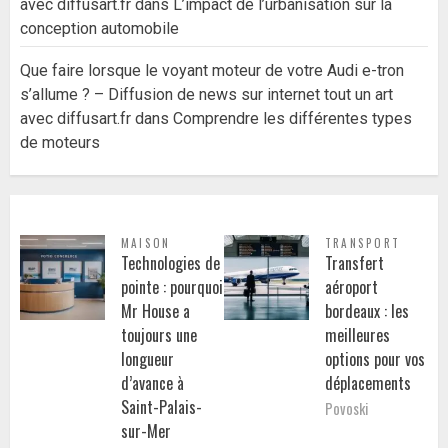
avec diffusart.fr
dans
L’impact de l’urbanisation sur la
conception automobile
Que faire lorsque le voyant moteur de votre Audi e-tron
s’allume ? – Diffusion de news sur internet tout un art
avec diffusart.fr
dans
Comprendre les différentes types
de moteurs
MAISON
TRANSPORT
Technologies de
Transfert
pointe : pourquoi
aéroport
Mr House a
bordeaux : les
toujours une
meilleures
longueur
options pour vos
d’avance à
déplacements
Saint-Palais-
Povoski
sur-Mer