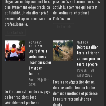
Organiser un déplacement lors
passionnés se tournent vers des
d’un événement exige précision
activités sportives qui sortent
et fiabilité. Un chauffeur privé
de l’ordinaire, cherchant
evenement apporte une solution
l’adrénaline…
professionnelle…
Lire l'article
Lire l'article
VOYAGES
MAISON
TOURISME
Débroussailler
Les festivals
terrain friche :
vietnamiens
astuces pour un
incontournables
terrain propre
à vivre en
Povoski
28
famille
juillet 2026
Zoé
28 juillet
Face à une végétation dense,
2026
débroussailler terrain friche
Le Vietnam est l’un de ces pays
demande méthode et patience.
où les traditions font
La nature reprend vite ses
véritablement partie du
droits…