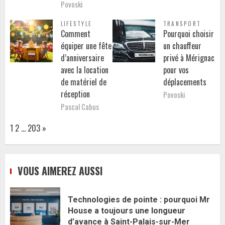
Povoski
LIFESTYLE
TRANSPORT
Comment
Pourquoi choisir
équiper une fête
un chauffeur
d’anniversaire
privé à Mérignac
avec la location
pour vos
de matériel de
déplacements
réception
Povoski
Pascal Cabus
Page:
Next
1
2
…
203
»
VOUS AIMEREZ AUSSI
Technologies de pointe : pourquoi Mr
House a toujours une longueur
d’avance à Saint-Palais-sur-Mer