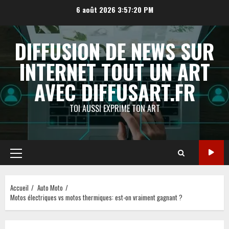
Aller
6 août 2026
3:57:21 PM
au
contenu
DIFFUSION DE NEWS SUR
INTERNET TOUT UN ART
AVEC DIFFUSART.FR
TOI AUSSI EXPRIME TON ART
Menu
principal
Accueil
Auto Moto
Motos électriques vs motos thermiques: est-on vraiment gagnant ?