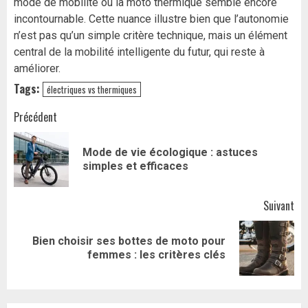
mode de mobilité ou la moto thermique semble encore
incontournable. Cette nuance illustre bien que l’autonomie
n’est pas qu’un simple critère technique, mais un élément
central de la mobilité intelligente du futur, qui reste à
améliorer.
Tags:
électriques vs thermiques
Navigation
Précédent
d’article
Mode de vie écologique : astuces
Art
simples et efficaces
pr
Suivant
Bien choisir ses bottes de moto pour
Article
femmes : les critères clés
suivant: