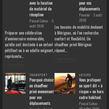
avec la location
pour vos
de matériel de
déplacements
réception
Povoski
3 août
2026
Pascal Cabus
3
août 2026
Les besoins de mobilité évoluent
Préparer une célébration
à Mérignac, où l’on recherche
d’anniversaire mémorable,
confort et flexibilité. Un
qu’elle soit destinée à un enfant
chauffeur privé Mérignac
pétillant ou à un adulte exigeant,
répond…
représente…
Lire l'article
Lire l'article
TRANSPORT
LOISIRS
Pourquoi choisir
Vous pratiquez
un chauffeur
un sport dit « à
privé evenement
risque » ou hors
pour vos
cadre habituel.
déplacements
Pascal Cabus
30 juillet 2026