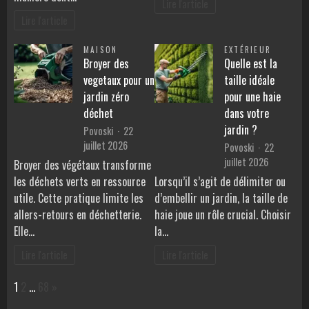
Lire l'article
Lire l'article
MAISON
EXTÉRIEUR
Broyer des
Quelle est la
vegetaux pour un
taille idéale
jardin zéro
pour une haie
déchet
dans votre
jardin ?
Povoski
22
juillet 2026
Povoski
22
juillet 2026
Broyer des végétaux transforme
les déchets verts en ressource
Lorsqu’il s’agit de délimiter ou
utile. Cette pratique limite les
d’embellir un jardin, la taille de
allers-retours en déchetterie.
haie joue un rôle crucial. Choisir
Elle…
la…
Lire l'article
Lire l'article
Page:
Next
1
2
…
68
»