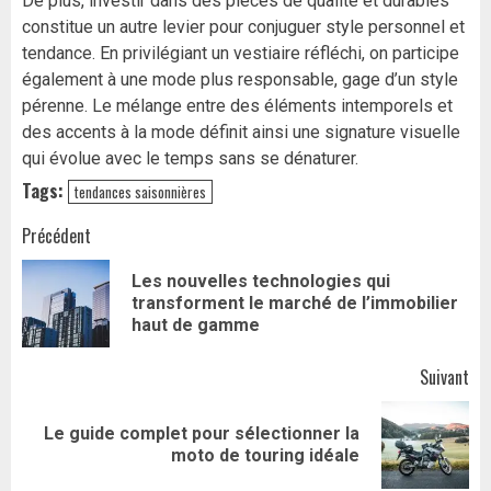
De plus, investir dans des pièces de qualité et durables
constitue un autre levier pour conjuguer style personnel et
tendance. En privilégiant un vestiaire réfléchi, on participe
également à une mode plus responsable, gage d’un style
pérenne. Le mélange entre des éléments intemporels et
des accents à la mode définit ainsi une signature visuelle
qui évolue avec le temps sans se dénaturer.
Tags:
tendances saisonnières
Navigation
Précédent
d’article
Les nouvelles technologies qui
Art
transforment le marché de l’immobilier
pr
haut de gamme
Suivant
Le guide complet pour sélectionner la
Article
moto de touring idéale
suivant: