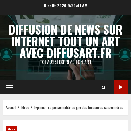
Aller
6 août 2026
9:20:42 AM
au
contenu
DIFFUSION DE NEWS SUR
INTERNET TOUT UN ART
AVEC DIFFUSART.FR
TOI AUSSI EXPRIME TON ART
Menu
principal
Accueil
Mode
Exprimer sa personnalité au gré des tendances saisonnières
Mode