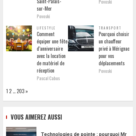
Saint-Palais-
Povoski
sur-Mer
Povoski
LIFESTYLE
TRANSPORT
Comment
Pourquoi choisir
équiper une fête
un chauffeur
d’anniversaire
privé à Mérignac
avec la location
pour vos
de matériel de
déplacements
réception
Povoski
Pascal Cabus
Page:
Next
1
2
…
203
»
VOUS AIMEREZ AUSSI
Technologies de pointe : pourquoi Mr