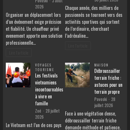
Povoski
3 août
2026
Chaque année, des milliers de
Organiser un déplacement lors
passionnés se tournent vers des
d’un événement exige précision
activités sportives qui sortent
et fiabilité. Un chauffeur privé
de l’ordinaire, cherchant
evenement apporte une solution
l’adrénaline…
professionnelle…
Lire l'article
Lire l'article
VOYAGES
MAISON
TOURISME
Débroussailler
Les festivals
terrain friche :
vietnamiens
astuces pour un
incontournables
terrain propre
à vivre en
Povoski
28
famille
juillet 2026
Zoé
28 juillet
Face à une végétation dense,
2026
débroussailler terrain friche
Le Vietnam est l’un de ces pays
demande méthode et patience.