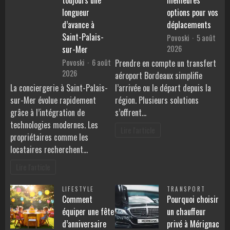
longueur
options pour vos
d’avance à
déplacements
Saint-Palais-
Povoski
5 août
2026
sur-Mer
Povoski
6 août
Prendre en compte un transfert
2026
aéroport Bordeaux simplifie
La conciergerie à Saint-Palais-
l’arrivée ou le départ depuis la
sur-Mer évolue rapidement
région. Plusieurs solutions
grâce à l’intégration de
s’offrent…
technologies modernes. Les
Lire l'article
propriétaires comme les
locataires recherchent…
Lire l'article
LIFESTYLE
TRANSPORT
Comment
Pourquoi choisir
équiper une fête
un chauffeur
d’anniversaire
privé à Mérignac