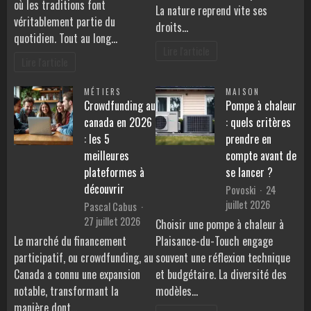
où les traditions font
La nature reprend vite ses
véritablement partie du
droits…
quotidien. Tout au long…
Lire l'article
Lire l'article
MÉTIERS
MAISON
Crowdfunding au
Pompe à chaleur
canada en 2026
: quels critères
: les 5
prendre en
meilleures
compte avant de
plateformes à
se lancer ?
découvrir
Povoski
24
juillet 2026
Pascal Cabus
27 juillet 2026
Choisir une pompe à chaleur à
Le marché du financement
Plaisance-du-Touch engage
participatif, ou crowdfunding, au
souvent une réflexion technique
Canada a connu une expansion
et budgétaire. La diversité des
notable, transformant la
modèles…
manière dont…